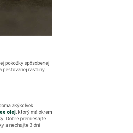
enej pokožky spôsobenej
a pestovanej rastliny
e doma akýkoľvek
ee olej
, ktorý má okrem
nky. Dobre premiešajte
ky a nechajte 3 dni