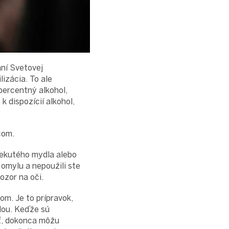
aní Svetovej
izácia. To ale
percentný alkohol,
k dispozícií alkohol,
čom.
 tekutého mydla alebo
 omylu a nepoužili ste
ozor na oči.
m. Je to prípravok,
dou. Keďže sú
ť, dokonca môžu