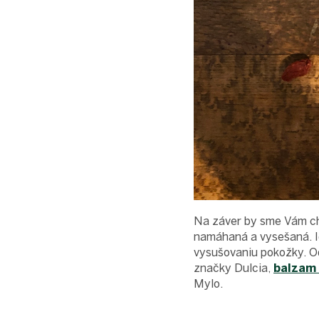
Na záver by sme Vám chc
namáhaná a vysešaná. Id
vysušovaniu pokožky. O
značky Dulcia,
balzam
Mylo.