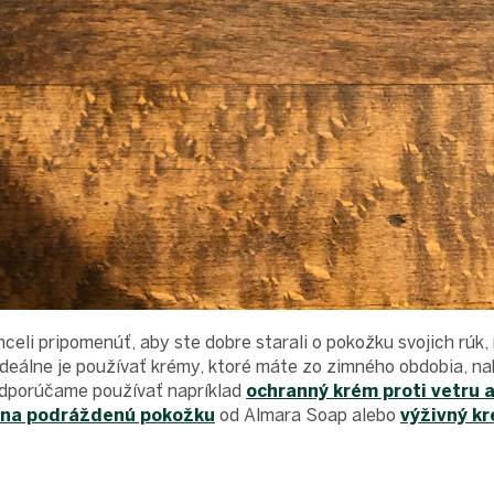
eli pripomenúť, aby ste dobre starali o pokožku svojich rúk,
eálne je používať krémy, ktoré máte zo zimného obdobia, nak
dporúčame používať napríklad
ochranný krém proti vetru 
 na podráždenú pokožku
od Almara Soap alebo
výživný kr