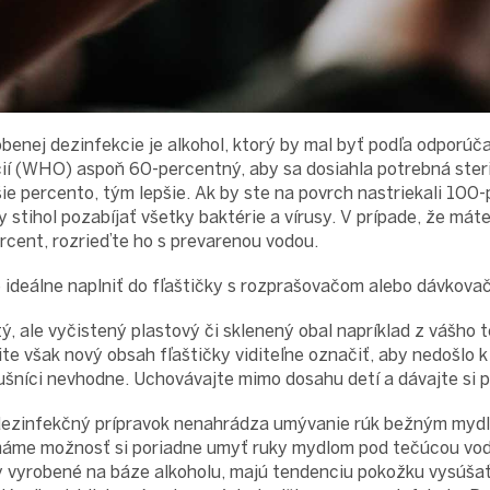
nej dezinfekcie je alkohol, ktorý by mal byť podľa odporúč
ií (WHO) aspoň 60-percentný, aby sa dosiahla potrebná steril
e percento, tým lepšie. Ak by ste na povrch nastriekali 100-
y stihol pozabíjať všetky baktérie a vírusy. V prípade, že máte 
rcent, rozrieďte ho s prevarenou vodou.
 ideálne naplniť do fľaštičky s rozprašovačom alebo dávkova
ý, ale vyčistený plastový či sklenený obal napríklad z vášho
te však nový obsah fľaštičky viditeľne označiť, aby nedošlo k
lušníci nevhodne. Uchovávajte mimo dosahu detí a dávajte si p
dezinfekčný prípravok nenahrádza umývanie rúk bežným mydlo
máme možnosť si poriadne umyť ruky mydlom pod tečúcou vo
y vyrobené na báze alkoholu, majú tendenciu pokožku vysúša