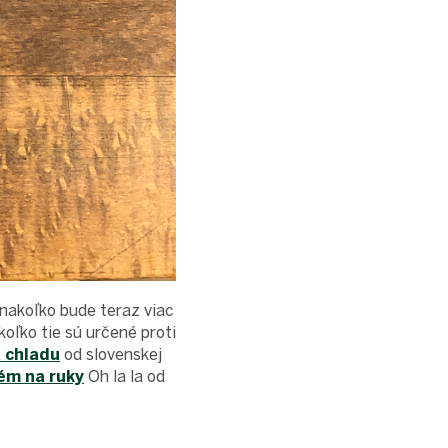
 nakoľko bude teraz viac
oľko tie sú určené proti
a chladu
od slovenskej
ém na ruky
Oh la la od