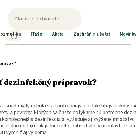
ozmetika
Fľaše
Akcia
Zachráň a ušetri
Novink
ípravok?
ť dezinfekčný prípravok?
i snáď nikdy nebola viac potrebnejšia a dôležitejšia ako v 
dmety a povrchy, ktorých sa často dotýkame sú potrebné dezin
a komplexnejšia dezinfekcia si vyžaduje aj zvýšene množstv
omentálne nedajú tak jednoducho zohnať ako v minulosti. Pre
iu vyrobiť aj vy doma.