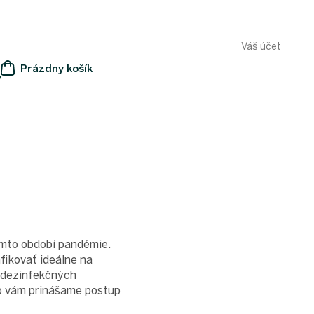
Váš účet
Prázdny košík
y
NÁKUPNÝ
KOŠÍK
tomto období pandémie.
fikovať ideálne na
o dezinfekčných
to vám prinášame postup