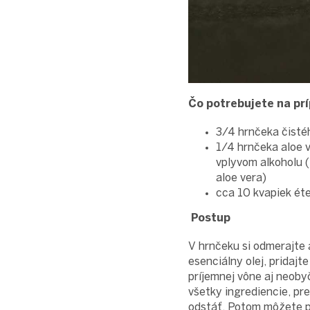
Čo potrebujete na pr
3/4 hrnčeka čisté
1/4 hrnčeka aloe v
vplyvom alkoholu (
aloe vera)
cca 10 kvapiek éte
Postup
V hrnčeku si odmerajte 
esenciálny olej, pridaj
príjemnej vône aj neoby
všetky ingrediencie, pre
odstáť. Potom môžete p