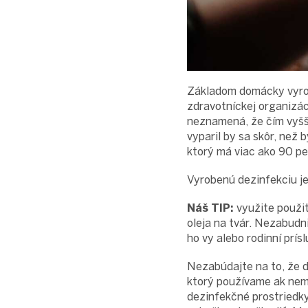
Základom domácky vyrobe
zdravotníckej organizác
neznamená, že čím vyšši
vyparil by sa skôr, než b
ktorý má viac ako 90 pe
Vyrobenú dezinfekciu je
Náš TIP:
využite použit
oleja na tvár. Nezabudni
ho vy alebo rodinní prís
Nezabúdajte na to, že 
ktorý používame ak ne
dezinfekčné prostriedk