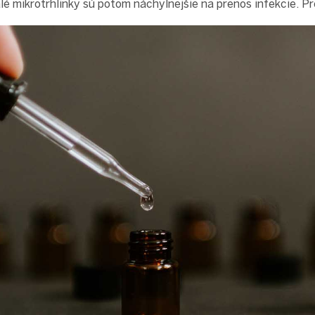
lé mikrotrhlinky sú potom náchylnejšie na prenos infekcie. Pr