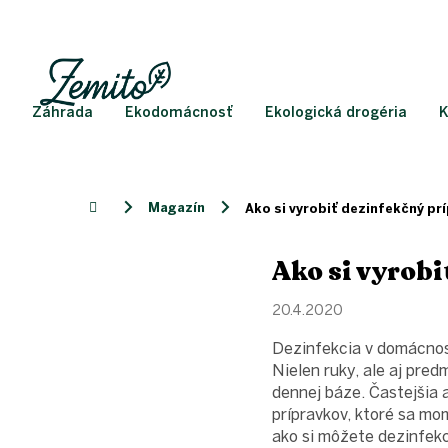
Prejsť
na
obsah
Záhrada
Ekodomácnosť
Ekologická drogéria
K
Magazín
Domov
Ako si vyrobiť dezinfekčný pr
Ako si vyrobi
20.4.2020
Dezinfekcia v domácnost
Nielen ruky, ale aj pre
dennej báze. Častejšia 
prípravkov, ktoré sa m
ako si môžete dezinfekc