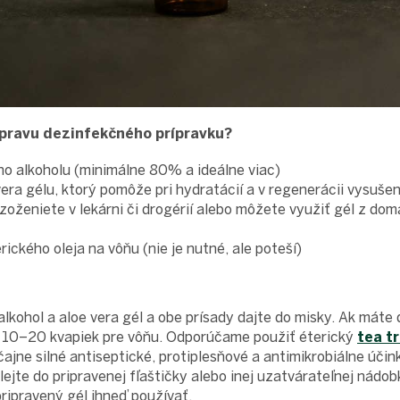
ípravu dezinfekčného prípravku?
ho alkoholu (minimálne 80% a ideálne viac)
era gélu, ktorý pomôže pri hydratácií a v regenerácii vysuš
zoženiete v lekárni či drogérií alebo môžete využiť gél z dom
rického oleja na vôňu (nie je nutné, ale poteší)
alkohol a aloe vera gél a obe prísady dajte do misky. Ak mát
te 10–20 kvapiek pre vôňu. Odporúčame použiť éterický
tea tr
čajne silné antiseptické, protiplesňové a antimikrobiálne úči
lejte do pripravenej fľaštičky alebo inej uzatvárateľnej nádob
ripravený gél ihneď používať.