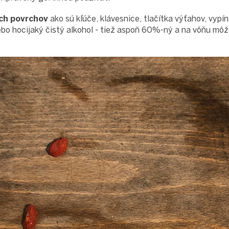
ch povrchov
ako sú kľúče, klávesnice, tlačítka výťahov, vypí
ebo hocijaký čistý alkohol - tiež aspoň 60%-ný a na vôňu môž