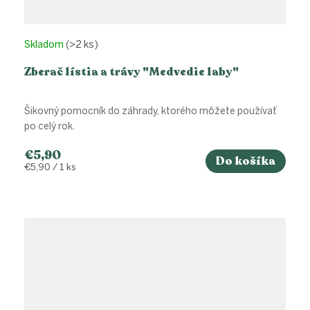
Skladom
(>2 ks)
Zberač lístia a trávy "Medvedie laby"
Šikovný pomocník do záhrady, ktorého môžete používať
po celý rok.
€5,90
Do košíka
Jednotková
€5,90 / 1 ks
cena: