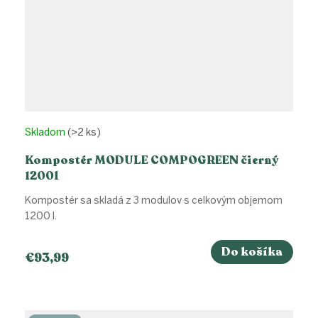
Skladom
(>2 ks)
Kompostér MODULE COMPOGREEN čierný
1200l
Kompostér sa skladá z 3 modulov s celkovým objemom
1200 l.
Do košíka
€93,99