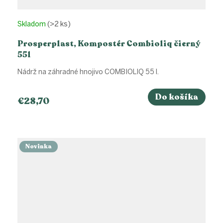
Skladom
(>2 ks)
Prosperplast, Kompostér Combioliq čierný
55l
Nádrž na záhradné hnojivo COMBIOLIQ 55 l.
Do košíka
€28,70
Novinka