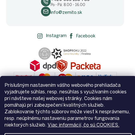
Po - Pá: 8.00 - 16.00
info@zemito.sk
Instagram
Facebook
Príslušným nastavením vášho webového prehliadača
vyjadrujete súhlas, resp. nesúhlas s využívaním cookies
pri návšteve našej webovej stránky. Cookies nám
Vytvoril Shoptet
pomáhajú pri zabezpečení kvalitných služieb.
Zablokovanie týchto súborov môže viesť k nesprávnemu,
resp. neúplnému nastaveniu parametrov fungovania
Copyright 2026
Zemito.sk
. Všetky práva vyhradené.
Upraviť
niektorých služieb.
Viac informácií, čo sú COOKIES.
nastavenie cookies