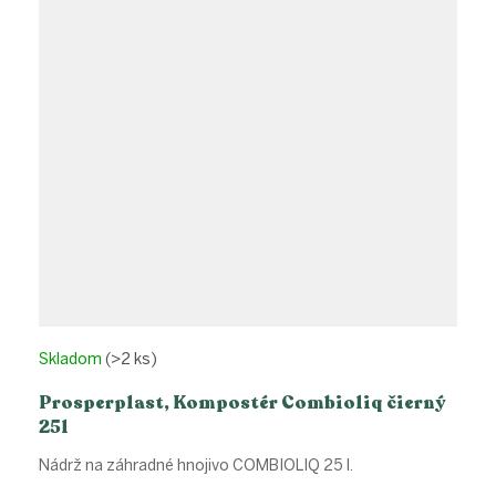
Skladom
(>2 ks)
Prosperplast, Kompostér Combioliq čierný
25l
Nádrž na záhradné hnojivo COMBIOLIQ 25 l.