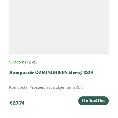
Skladom
(>2 ks)
Kompostér COMPOGREEN čierný 220l
Kompostér Prosperplast s objemom 220 l.
Do košíka
€27,74