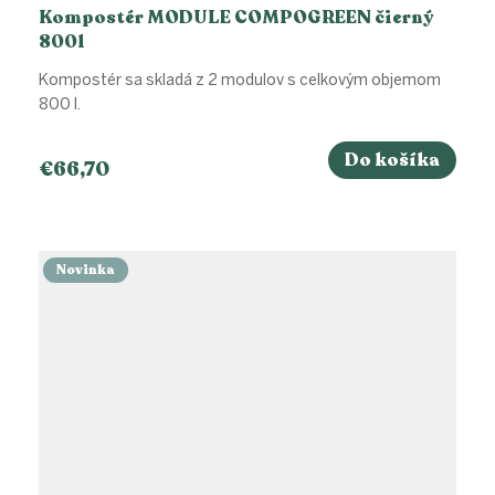
Kompostér MODULE COMPOGREEN čierný
800l
Kompostér sa skladá z 2 modulov s celkovým objemom
800 l.
Do košíka
€66,70
Novinka