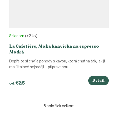
Skladom
(>2 ks)
La Cafetière, Moka kanvička na espresso -
Modrá
Dopřejte si chvíle pohody s kávou, ktorá chutná tak, jak ji
mají Italové nejraději – připravenou...
Detail
€25
od
5
položiek celkom
O
v