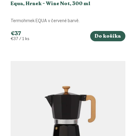
Equa, Hrnek - Wine Not, 300 ml
Termohrnek EQUA v červené barvě.
€37
Do košíka
Jednotková
€37 / 1 ks
cena: