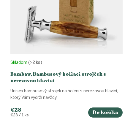
k
t
o
v
Skladom
(>2 ks)
Bambaw, Bambusový holiaci strojček s
nerezovou hlavicí
Unisex bambusový strojek na holení s nerezovou hlavicí,
ktorý Vám vydrží navždy.
€28
Do košíka
Jednotková
€28 / 1 ks
cena: