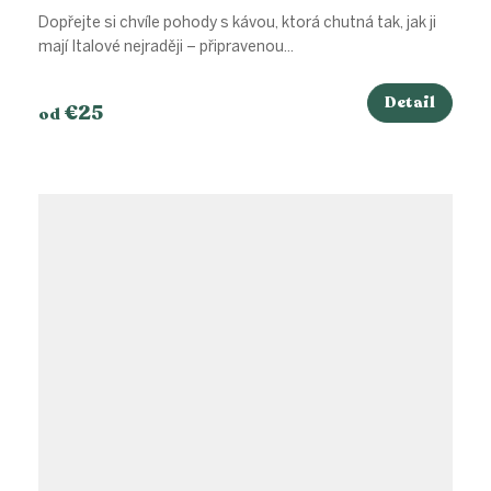
Dopřejte si chvíle pohody s kávou, ktorá chutná tak, jak ji
mají Italové nejraději – připravenou...
Detail
€25
od