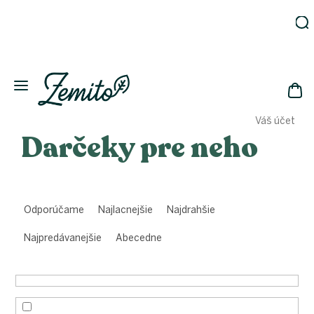
Prejsť
na
obsah
Záhrada
Ekodomácnosť
Ekologická
NÁK
drogéria
Váš účet
KOŠ
Kozmetika
Darčeky pre neho
Fľaše
Akcia
R
Zachráň
a
a ušetri
Odporúčame
Najlacnejšie
Najdrahšie
d
Novinky
e
Najpredávanejšie
Abecedne
n
Eko
fľaše
i
e
Starostlivosť
o telo
p