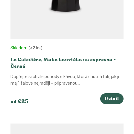
Skladom
(>2 ks)
La Cafetière, Moka kanvička na espresso -
Černá
Dopřejte si chvíle pohody s kávou, ktorá chutná tak, jak ji
mají Italové nejraději – připravenou...
Detail
€25
od