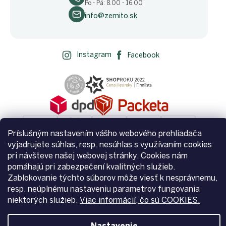
Po - Pá: 8.00 - 16.00
info@zemito.sk
Instagram
Facebook
Príslušným nastavením vášho webového prehliadača
vyjadrujete súhlas, resp. nesúhlas s využívaním cookies
pri návšteve našej webovej stránky. Cookies nám
pomáhajú pri zabezpečení kvalitných služieb.
Vytvoril Shoptet
Zablokovanie týchto súborov môže viesť k nesprávnemu,
resp. neúplnému nastaveniu parametrov fungovania
niektorých služieb.
Viac informácií, čo sú COOKIES.
Copyright 2026
Zemito.sk
. Všetky práva vyhradené.
Upraviť
nastavenie cookies
Nastavenie