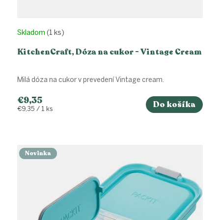
Skladom
(1 ks)
KitchenCraft, Dóza na cukor - Vintage Cream
Milá dóza na cukor v prevedení Vintage cream.
€9,35
Do košíka
Jednotková
€9,35 / 1 ks
cena:
Novinka