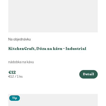
Na objednávku
KitchenCraft, Dóza na kávu - Industrial
nádobka na kávu
€12
Detail
Jednotková
€12 / 1 ks
cena:
Tip