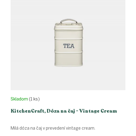
s
p
r
o
d
u
k
t
o
v
Skladom
(1 ks)
KitchenCraft, Dóza na čaj - Vintage Cream
Milá dóza na čaj v prevedení vintage cream.