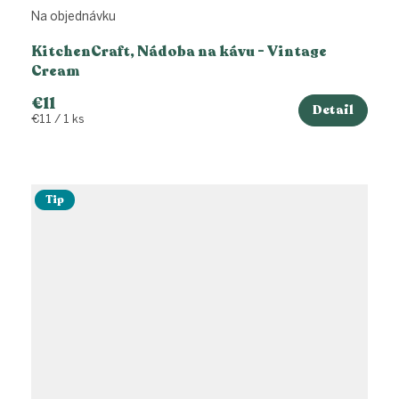
Na objednávku
KitchenCraft, Nádoba na kávu - Vintage
Cream
€11
Detail
Jednotková
€11 / 1 ks
cena:
Tip