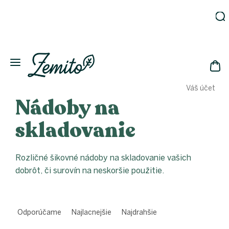
Prejsť
na
obsah
Záhrada
Ekodomácnosť
Ekologická
NÁK
drogéria
Váš účet
KOŠ
Kozmetika
Nádoby na
Fľaše
skladovanie
Akcia
Zachráň
a ušetri
Rozličné šikovné nádoby na skladovanie vašich
Novinky
dobrôt, či surovín na neskoršie použitie.
Eko
fľaše
R
Starostlivosť
a
Odporúčame
Najlacnejšie
Najdrahšie
o telo
d