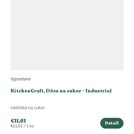
Vypredané
KitchenCraft, Dóza na cukor - Industrial
nádobka na cukor
€11,61
Detail
Jednotková
€11,61 / 1 ks
cena: