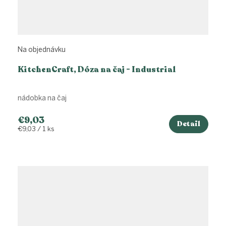
Na objednávku
KitchenCraft, Dóza na čaj - Industrial
nádobka na čaj
€9,03
Detail
Jednotková
€9,03 / 1 ks
cena: