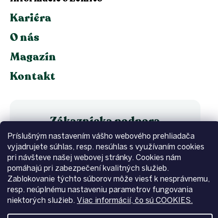
Kariéra
O nás
Magazín
Kontakt
Zákaznícka podpora
Príslušným nastavením vášho webového prehliadača
+420 605 158 785
vyjadrujete súhlas, resp. nesúhlas s využívaním cookies
Po - Pá: 8.00 - 16.00
pri návšteve našej webovej stránky. Cookies nám
info@zemito.sk
pomáhajú pri zabezpečení kvalitných služieb.
Zablokovanie týchto súborov môže viesť k nesprávnemu,
resp. neúplnému nastaveniu parametrov fungovania
Instagram
Facebook
niektorých služieb.
Viac informácií, čo sú COOKIES.