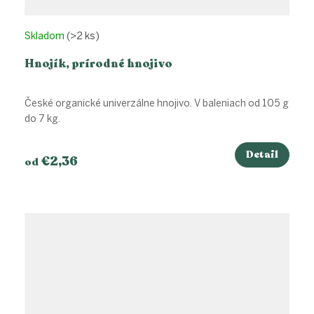
Skladom
(>2 ks)
Hnojík, prírodné hnojivo
České organické univerzálne hnojivo. V baleniach od 105 g
do 7 kg.
Detail
€2,36
od