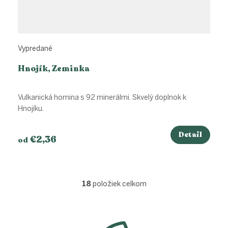
Vypredané
Hnojík, Zeminka
Vulkanická hornina s 92 minerálmi. Skvelý doplnok k
Hnojíku.
Detail
€2,36
od
18
položiek celkom
O
v
l
Z
á
á
d