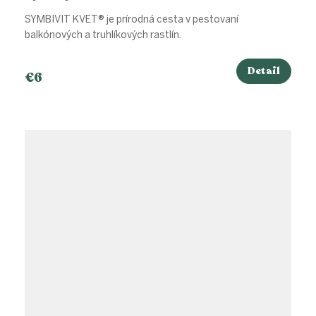
SYMBIVIT KVET® je prírodná cesta v pestovaní
balkónových a truhlíkových rastlín.
Detail
€6