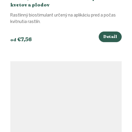
kvetov a plodov
Rastlinný biostimulant určený na aplikáciu pred a počas
kvitnutia rastlín.
Detail
€7,56
od