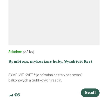
Skladom
(>2 ks)
Symbiom, mykorízne huby, Symbivit Kvet
SYMBIVIT KVET® je prírodná cesta v pestovaní
balkónových a truhlíkových rastlín.
Detail
€6
od