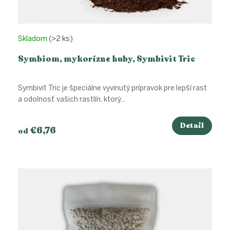
Skladom
(>2 ks)
Symbiom, mykorízne huby, Symbivit Tric
Symbivit Tric je špeciálne vyvinutý prípravok pre lepší rast
a odolnosť vašich rastlín, ktorý...
Detail
€6,76
od