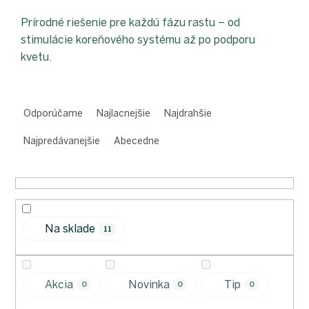
proEXPORT_sk
Eko
Prírodné riešenie pre každú fázu rastu – od
domácnosť
stimulácie koreňového systému až po podporu
Čo má
kvetu.
teraz
zelenú
R
Ekodrogéria
a
Odporúčame
Najlacnejšie
Najdrahšie
Darčeky
d
Bezodpadová
e
Najpredávanejšie
Abecedne
kancelária
n
Vianoce
i
e
Vianoce
pre
p
všetkých
r
Na sklade
Náš
o
11
výber
d
u
Prihlásenie
k
Akcia
Novinka
Tip
0
0
0
t
o