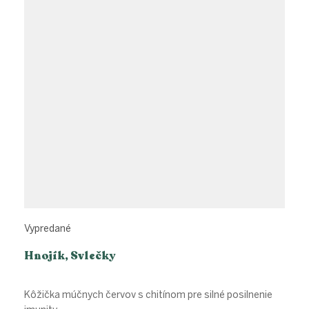
Vypredané
Hnojík, Svlečky
Kôžička múčnych červov s chitínom pre silné posilnenie