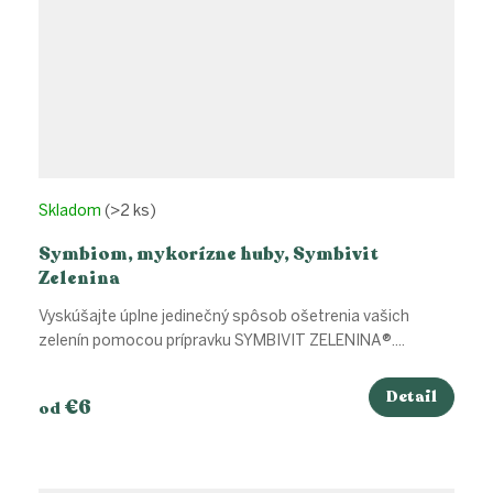
Skladom
(>2 ks)
Symbiom, mykorízne huby, Symbivit
Zelenina
Vyskúšajte úplne jedinečný spôsob ošetrenia vašich
zelenín pomocou prípravku SYMBIVIT ZELENINA®....
Detail
€6
od