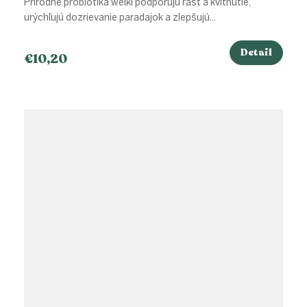
Prírodné probiotiká weiki podporujú rast a kvitnutie,
urýchľujú dozrievanie paradajok a zlepšujú...
Detail
€10,20