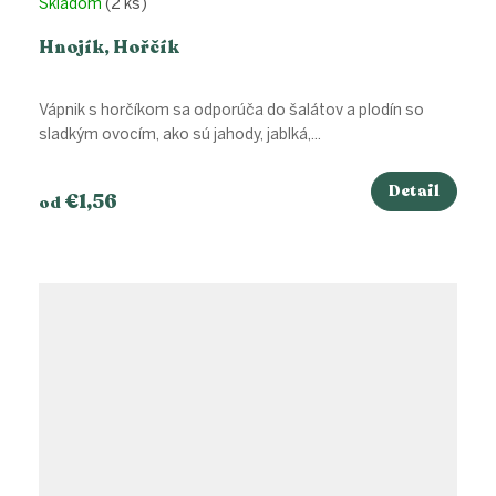
Skladom
(2 ks)
Hnojík, Hořčík
Vápnik s horčíkom sa odporúča do šalátov a plodín so
sladkým ovocím, ako sú jahody, jablká,...
Detail
€1,56
od