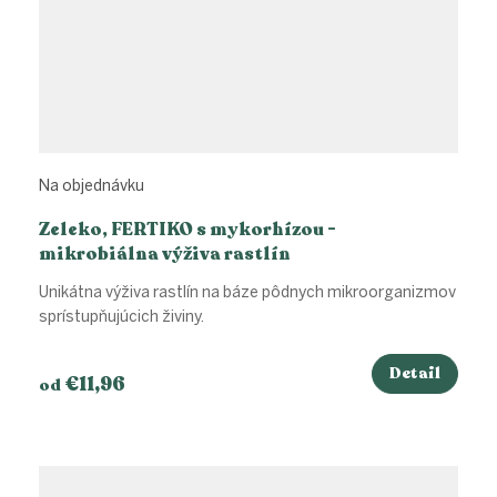
Na objednávku
Zeleko, FERTIKO s mykorhízou -
mikrobiálna výživa rastlín
Unikátna výživa rastlín na báze pôdnych mikroorganizmov
sprístupňujúcich živiny.
Detail
€11,96
od