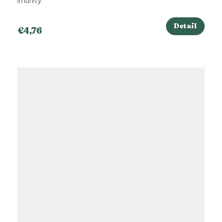
imunity.
Detail
€4,76