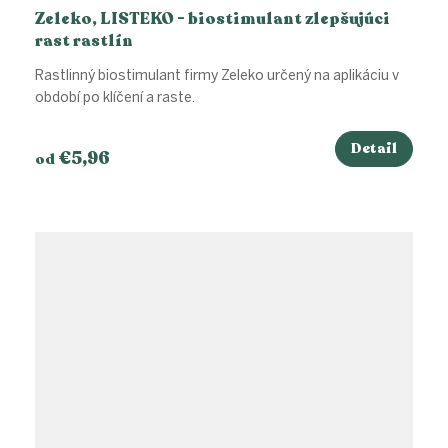
Zeleko, LISTEKO - biostimulant zlepšujúci
rast rastlín
Rastlinný biostimulant firmy Zeleko určený na aplikáciu v
období po klíčení a raste.
Detail
€5,96
od