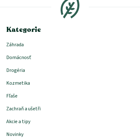
p
a
ä
c
t
i
i
e
e
Kategorie
p
r
v
Záhrada
k
y
Domácnosť
v
ý
p
Drogéria
i
s
Kozmetika
u
Fľaše
Zachraň a ušetři
Akcie a tipy
Novinky