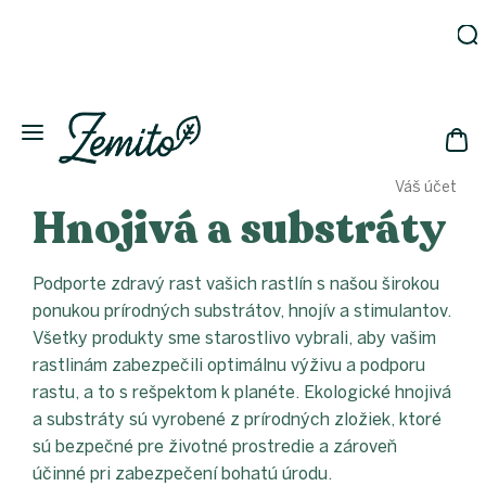
Prejsť
na
obsah
Záhrada
Ekodomácnosť
Ekologická
NÁK
drogéria
Váš účet
KOŠ
Kozmetika
Hnojivá a substráty
Fľaše
Akcia
Podporte zdravý rast vašich rastlín s našou širokou
Zachráň
ponukou prírodných substrátov, hnojív a stimulantov.
a ušetri
Všetky produkty sme starostlivo vybrali, aby vašim
Novinky
rastlinám zabezpečili optimálnu výživu a podporu
Eko
rastu, a to s rešpektom k planéte. Ekologické hnojivá
fľaše
a substráty sú vyrobené z prírodných zložiek, ktoré
Starostlivosť
sú bezpečné pre životné prostredie a zároveň
o telo
účinné pri zabezpečení bohatú úrodu.