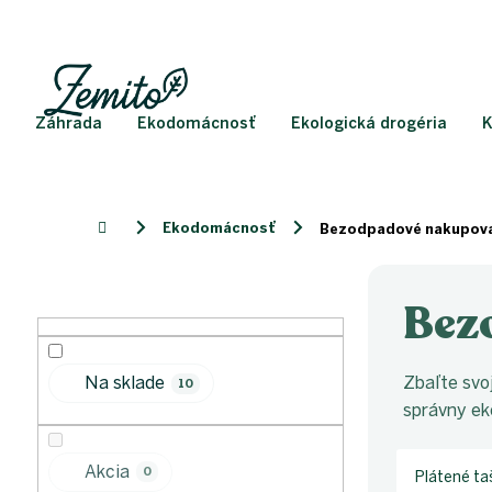
Prejsť
na
obsah
Záhrada
Ekodomácnosť
Ekologická drogéria
K
Ekodomácnosť
Domov
Bezodpadové nakupova
B
o
Bez
č
n
ý
Zbaľte svo
Na sklade
10
p
správny ek
a
n
e
Akcia
0
Plátené ta