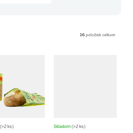
16
položiek celkom
(>2 ks)
Skladom
(>2 ks)