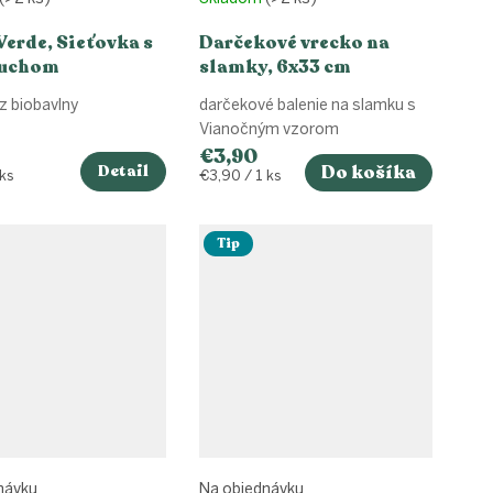
Verde, Sieťovka s
Darčekové vrecko na
 uchom
slamky, 6x33 cm
z biobavlny
darčekové balenie na slamku s
Vianočným vzorom
€3,90
Detail
Do košíka
vá
Jednotková
 ks
€3,90 / 1 ks
cena:
Tip
návku
Na objednávku