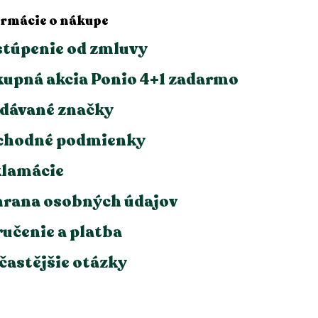
r
ormácie o nákupe
v
k
túpenie od zmluvy
y
v
upná akcia Ponio 4+1 zadarmo
ý
p
i
dávané značky
s
u
chodné podmienky
lamácie
rana osobných údajov
učenie a platba
častějšie otázky