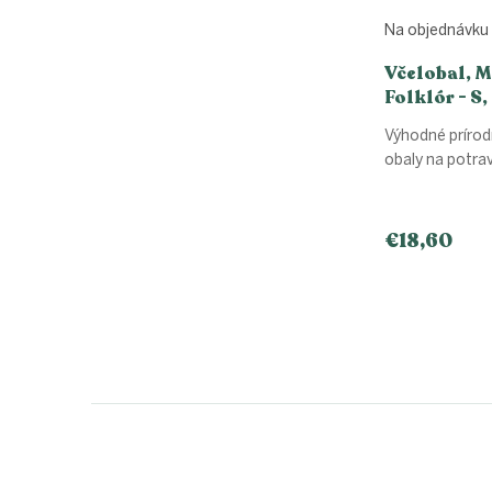
Na objednávku
Včelobal, 
Folklór - S,
Výhodné prírod
obaly na potrav
€18,60
Z
á
p
ä
t
i
e