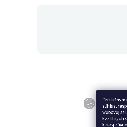
Príslušným 
súhlas, res
webovej str
kvalitných 
k nesprávn