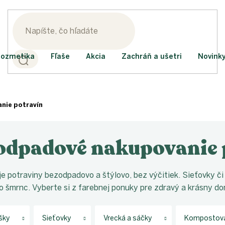
ozmetika
Fľaše
Akcia
Zachráň a ušetri
Novink
nie potravín
odpadové nakupovanie 
je potraviny bezodpadovo a štýlovo, bez výčitiek. Sieťovky 
o šmrnc. Vyberte si z farebnej ponuky pre zdravý a krásny d
šky
Sieťovky
Vrecká a sáčky
Kompostovat