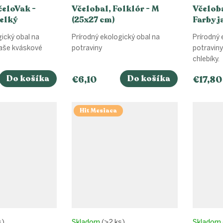
čeloVak -
Včelobal, Folklór - M
Včeloba
velký
(25x27 cm)
Farby j
cm)
gický obal na
Prírodný ekologický obal na
Prírodný 
vaše kváskové
potraviny
potraviny
chlebíky.
Do košíka
Do košíka
€6,10
€17,80
Hit Mesiaca
s)
Skladom
(>2 ks)
Skladom