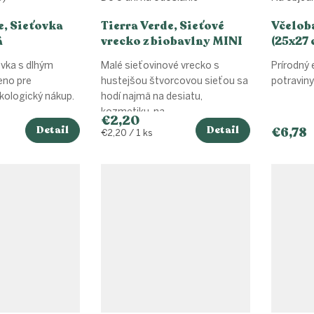
e, Sieťovka
Tierra Verde, Sieťové
Včelob
á
vrecko z biobavlny MINI
(25x27 
(19x16cm)
ovka s dlhým
Malé sieťovinové vrecko s
Prírodný 
no pre
hustejšou štvorcovou sieťou sa
potraviny
ekologický nákup.
hodí najmä na desiatu,
kozmetiku, na...
€2,20
Detail
Detail
€6,78
Jednotková
€2,20 / 1 ks
cena: