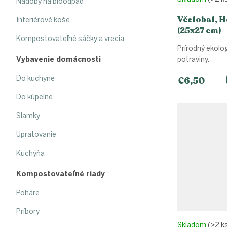
Nádoby na bioodpad
Včelobal, H
Interiérové koše
(25x27 cm)
Kompostovateľné sáčky a vrecia
Prírodný ekolo
potraviny.
Vybavenie domácnosti
Do kuchyne
€6,50
Do kúpeľne
Slamky
Upratovanie
Kuchyňa
Kompostovateľné riady
Poháre
Príbory
Skladom
(>2 k