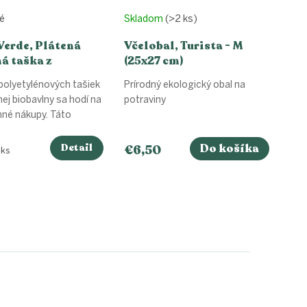
é
Skladom
(>2 ks)
Verde, Plátená
Včelobal, Turista - M
á taška z
(25x27 cm)
lny
polyetylénových tašiek
Prírodný ekologický obal na
nej biobavlny sa hodí na
potraviny
né nákupy. Táto
Detail
Do košíka
€6,50
vá
 ks