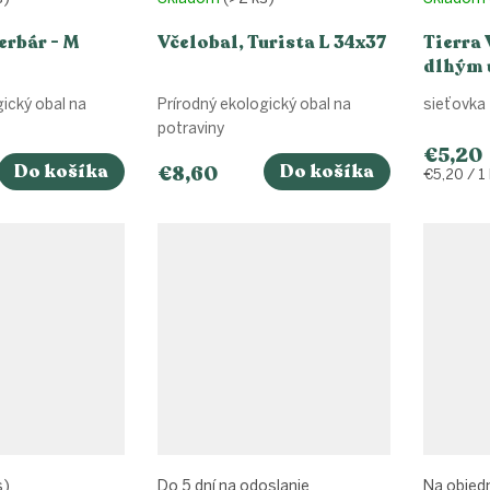
erbár - M
Včelobal, Turista L 34x37
Tierra 
dlhým
gický obal na
Prírodný ekologický obal na
sieťovka 
potraviny
€5,20
Do košíka
Do košíka
€8,60
Jednotko
€5,20 / 1
cena:
s)
Do 5 dní na odoslanie
Na objed