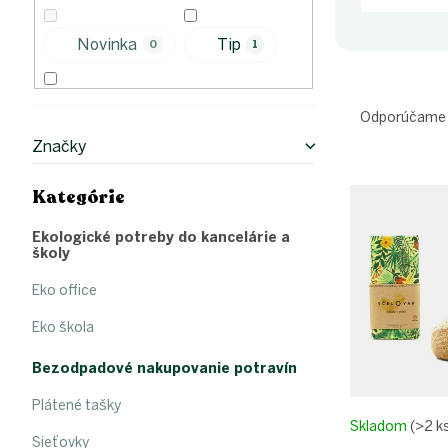
l
Novinka
Tip
0
1
R
Hit Mesiaca
a
1
Odporúčame
d
Značky
e
Bestseller
1
V
n
Kategórie
Preskočiť
ý
i
kategórie
p
e
Ekologické potreby do kancelárie a
i
p
školy
s
r
p
o
Eko office
r
d
Eko škola
o
u
d
k
Bezodpadové nakupovanie potravín
u
t
k
o
Plátené tašky
t
v
Skladom
(>2 k
o
Sieťovky