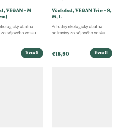
al, VEGAN - M
Včelobal, VEGAN Trio - S,
cm)
M, L
ekologický obal na
Prírodný ekologický obal na
 zo sójového vosku.
potraviny zo sójového vosku.
Detail
Detail
€18,90