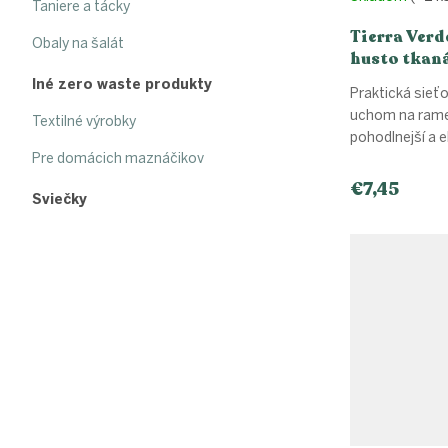
Taniere a tácky
Tierra Verd
Obaly na šalát
husto tkan
Iné zero waste produkty
Praktická sieť
uchom na rame
Textilné výrobky
pohodlnejší a 
Pre domácich maznáčikov
€7,45
Sviečky