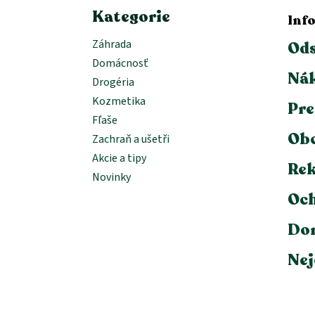
Kategorie
Inf
Záhrada
Ods
Domácnosť
Nák
Drogéria
Kozmetika
Pre
Fľaše
Ob
Zachraň a ušetři
Akcie a tipy
Rek
Novinky
Och
Dor
Nej