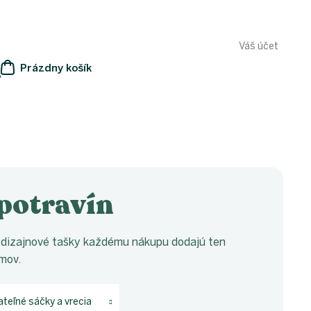
Váš účet
Prázdny košík
y
NÁKUPNÝ
KOŠÍK
potravín
či dizajnové tašky každému nákupu dodajú ten
omov.
eľné sáčky a vrecia