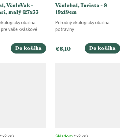
l, VčeloVak -
Včelobal, Turista - S
ari, malý (27x33
19x19cm
ekologický obal na
Prírodný ekologický obal na
 pre vaše kváskové
potraviny
Do košíka
Do košíka
€6,10
(>2 ks)
Skladom
(>2 ks)