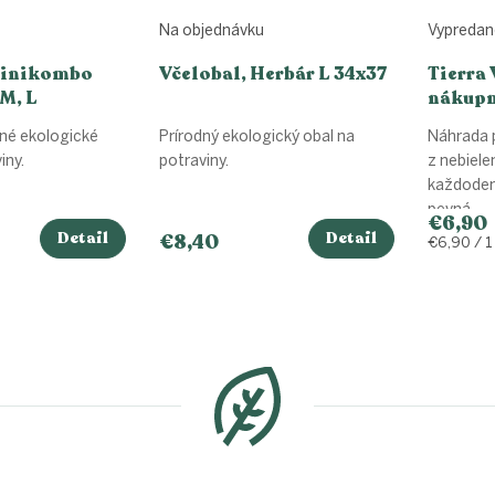
Na objednávku
Vypredan
Minikombo
Včelobal, Herbár L 34x37
Tierra 
 M, L
nákupn
biobav
né ekologické
Prírodný ekologický obal na
Náhrada 
iny.
potraviny.
z nebiele
každoden
pevná...
€6,90
Detail
Detail
€8,40
Jednotko
€6,90 / 1
cena:
O
v
l
á
d
a
c
i
e
p