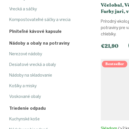
v
Včelobal, V
Vrecká a sáčky
Farby jari, 
(34x42cm)
Kompostovateľné sáčky a vrecia
Prírodný ekolo
potraviny pre 
Plniteľné kávové kapsule
chlebíky.
Nádoby a obaly na potraviny
€21,90
Nerezové nádoby
Bestseller
Desiatové vrecká a obaly
Nádoby na skladovanie
Košíky a misky
Voskované obaly
Triedenie odpadu
Kuchynské koše
Skladom
(>2 k