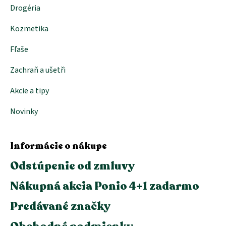
p
Drogéria
i
s
Kozmetika
u
Fľaše
Zachraň a ušetři
Akcie a tipy
Novinky
Informácie o nákupe
Odstúpenie od zmluvy
Nákupná akcia Ponio 4+1 zadarmo
Predávané značky