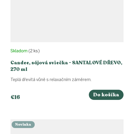
Skladom
(2 ks)
Candee, sójová sviečka - SANTALOVÉ DŘEVO,
270 ml
Teplá dřevitá vůně s relaxačním záměrem.
Do košíka
€16
Novinka