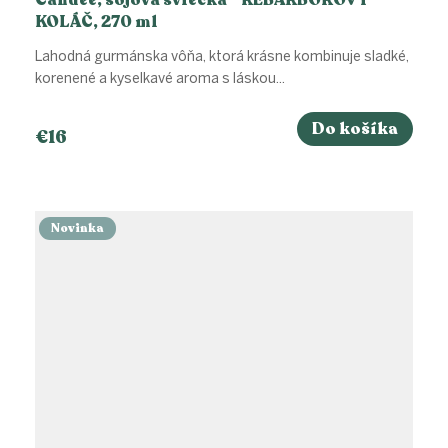
Candee, sójová sviečka - REBARBOROVÝ
KOLÁČ, 270 ml
Lahodná gurmánska vôňa, ktorá krásne kombinuje sladké,
korenené a kyselkavé aroma s láskou...
Do košíka
€16
Novinka