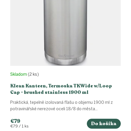
d
u
k
t
o
v
Skladom
(2 ks)
Klean Kanteen, Termoska TKWide w/Loop
Cap - brushed stainless 1900 ml
Praktická, tepelně izolovaná fľašu o objemu 1900 ml z
potravinářské nerezové oceli 18/8 do města...
€79
Do košíka
Jednotková
€79 / 1 ks
cena: