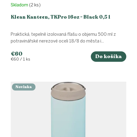
Skladom
(2 ks)
Klean Kanteen, TKPro 16oz - Black 0,5 l
Praktická, tepelně izolovaná fľašu o objemu 500 ml z
potravinářské nerezové oceli 18/8 do města i...
€60
Do košíka
Jednotková
€60 / 1 ks
cena:
Novinka