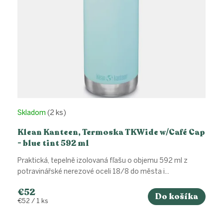
Skladom
(2 ks)
Klean Kanteen, Termoska TKWide w/Café Cap
- blue tint 592 ml
Praktická, tepelně izolovaná fľašu o objemu 592 ml z
potravinářské nerezové oceli 18/8 do města i...
€52
Do košíka
Jednotková
€52 / 1 ks
cena: