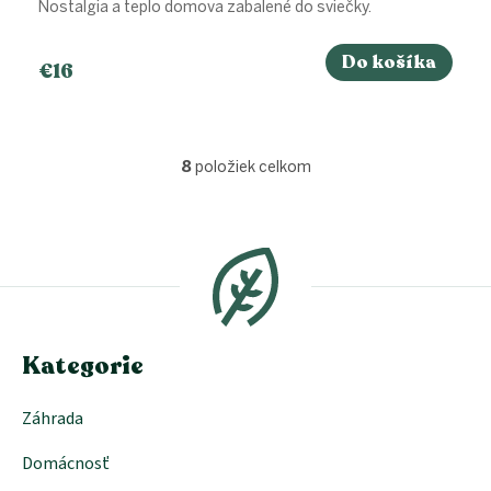
Nostalgia a teplo domova zabalené do sviečky.
Do košíka
€16
8
položiek celkom
O
v
l
Z
á
á
d
p
a
ä
c
t
i
i
e
e
Kategorie
p
r
v
Záhrada
k
y
Domácnosť
v
ý