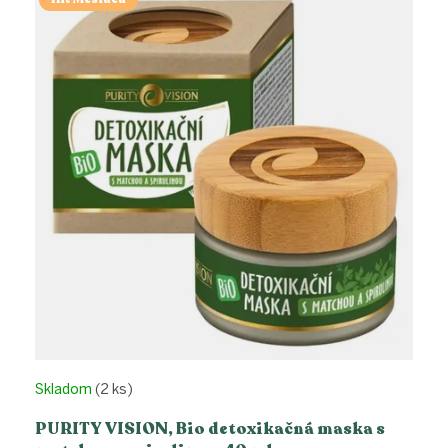
p
i
s
p
r
o
d
u
k
t
o
v
Skladom
(2 ks)
PURITY VISION, Bio detoxikačná maska s