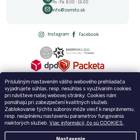
Po - Pá: 8.00 - 16.00
info@zemito.sk
Instagram
Facebook
Príslušným nastavením vášho webového prehliadača
vyjadrujete súhlas, resp. nesúhlas s využívaním cookies
pri návšteve našej webovej stránky. Cookies nám
pomáhajú pri zabezpečení kvalitných služieb.
Vytvoril Shoptet
Zablokovanie týchto súborov môže viesť k nesprávnemu,
resp. neúplnému nastaveniu parametrov fungovania
niektorých služieb.
Viac informácií, čo sú COOKIES.
Copyright 2026
Zemito.sk
. Všetky práva vyhradené.
Upraviť
nastavenie cookies
Nastavenie