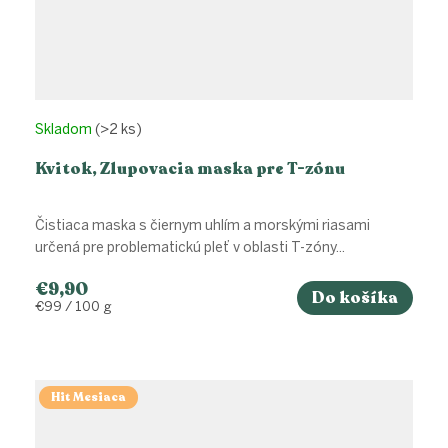
Skladom
(>2 ks)
Kvitok, Zlupovacia maska pre T-zónu
Čistiaca maska s čiernym uhlím a morskými riasami
určená pre problematickú pleť v oblasti T-zóny...
€9,90
Do košíka
Jednotková
€99 / 100 g
cena:
Hit Mesiaca