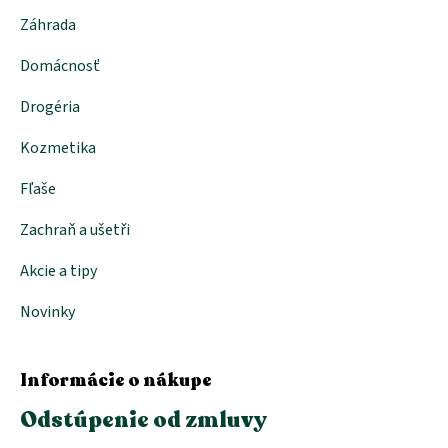
proEXPORT_sk
Záhrada
Eko
domácnosť
Domácnosť
Čo má
teraz
zelenú
Drogéria
Ekodrogéria
Kozmetika
Darčeky
Fľaše
Bezodpadová
kancelária
Zachraň a ušetři
Vianoce
Akcie a tipy
Vianoce
pre
všetkých
Novinky
Náš
výber
Informácie o nákupe
Prihlásenie
Odstúpenie od zmluvy