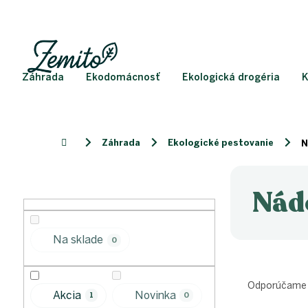
Prejsť
na
obsah
Záhrada
Ekodomácnosť
Ekologická drogéria
K
Záhrada
Ekologické pestovanie
Domov
N
B
o
Nád
č
n
ý
Na sklade
0
p
a
R
n
a
Odporúčame
e
Akcia
Novinka
d
1
0