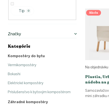
l
e
V
n
Tip
ý
0
i
Akcia
p
e
i
p
s
r
p
o
Značky
r
d
o
u
Kategórie
Preskočiť
d
k
kategórie
u
t
Kompostéry do bytu
k
o
t
v
Vermikompostéry
Na objednávku
o
Bokashi
v
Plastia, Ur
nádoba na p
Elektrické kompostéry
slonová
Samozavlažova
Príslušenstvo k bytovým kompostérom
kosť/tmav
mini záhradku 
Záhradné kompostéry