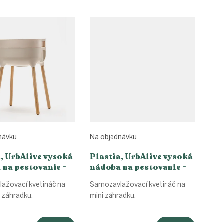
návku
Na objednávku
, UrbAlive vysoká
Plastia, UrbAlive vysoká
 na pestovanie -
nádoba na pestovanie -
nová kosť /
zelená/antracitová
ažovací kvetináč na
Samozavlažovací kvetináč na
hnedá
 záhradku.
mini záhradku.