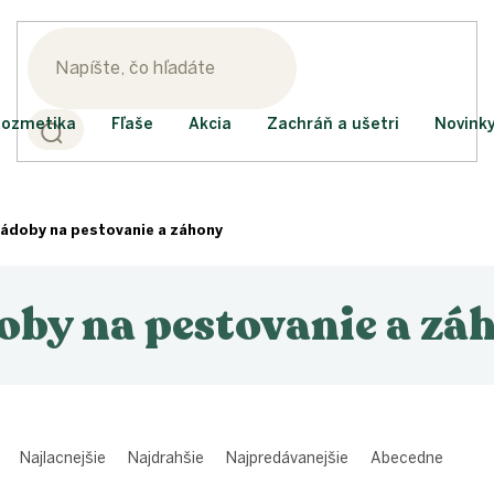
ozmetika
Fľaše
Akcia
Zachráň a ušetri
Novink
ádoby na pestovanie a záhony
oby na pestovanie a zá
Najlacnejšie
Najdrahšie
Najpredávanejšie
Abecedne