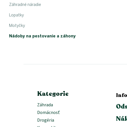
Záhradné náradie
Lopatky
Motyčky
Nádoby na pestovanie a záhony
Z
á
p
ä
t
i
e
Kategorie
Inf
Záhrada
Ods
Domácnosť
Nák
Drogéria