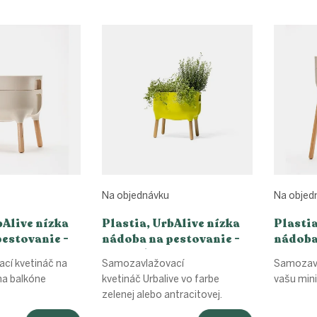
Na objednávku
Na objed
bAlive nízka
Plastia, UrbAlive nízka
Plastia
estovanie -
nádoba na pestovanie -
nádoba
zelená / antracit
slonovi
cí kvetináč na
Samozavlažovací
Samozavl
ohnedá
tmavo
na balkóne
kvetináč Urbalive vo farbe
vašu mini
zelenej alebo antracitovej.