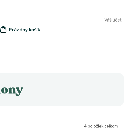
Váš účet
Prázdny košík
y
NÁKUPNÝ
KOŠÍK
hony
4
položiek celkom