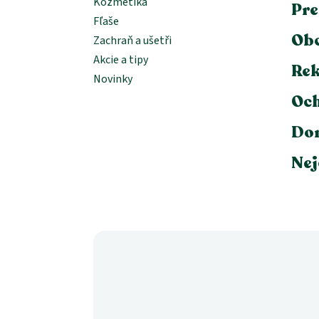
Kozmetika
Pre
Fľaše
Ob
Zachraň a ušetři
Akcie a tipy
Rek
Novinky
Och
Dor
Nej