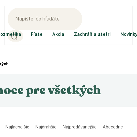
ozmetika
Fľaše
Akcia
Zachráň a ušetri
Novink
kých
noce pre všetkých
Najlacnejšie
Najdrahšie
Najpredávanejšie
Abecedne