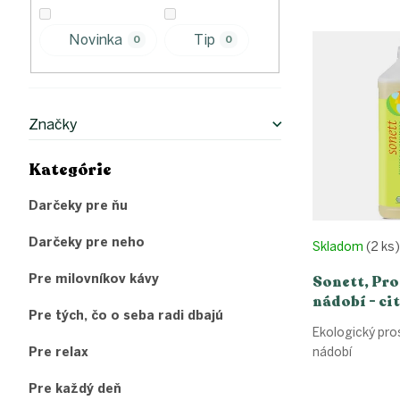
l
e
V
n
Novinka
Tip
ý
0
0
i
p
e
i
p
s
r
p
o
Značky
r
d
o
u
Kategórie
Preskočiť
d
k
kategórie
u
t
Darčeky pre ňu
k
o
t
v
Darčeky pre neho
Skladom
(2 ks)
o
v
Pre milovníkov kávy
Sonett, Pro
nádobí - ci
Pre tých, čo o seba radi dbajú
Ekologický pro
Pre relax
nádobí
Pre každý deň