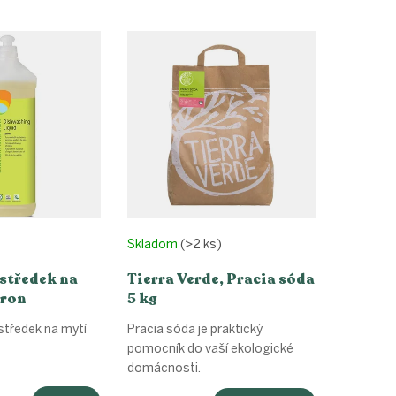
Skladom
(>2 ks)
středek na
Tierra Verde, Pracia sóda
tron
5 kg
středek na mytí
Pracia sóda je praktický
pomocník do vaší ekologické
domácnosti.