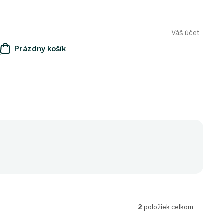
Váš účet
Prázdny košík
y
NÁKUPNÝ
KOŠÍK
2
položiek celkom