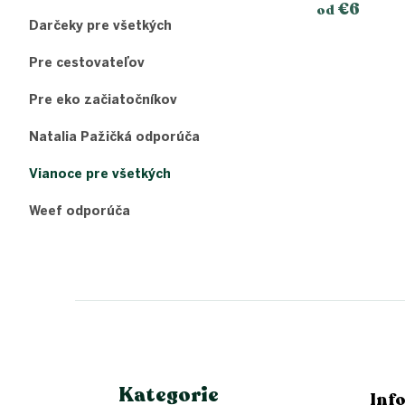
€6
od
Darčeky pre všetkých
Pre cestovateľov
Pre eko začiatočníkov
Natalia Pažičká odporúča
Vianoce pre všetkých
Weef odporúča
Z
á
p
ä
t
i
e
Kategorie
Inf