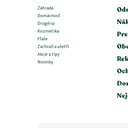
Záhrada
Ods
Domácnosť
Nák
Drogéria
Kozmetika
Pre
Fľaše
Ob
Zachraň a ušetři
Akcie a tipy
Rek
Novinky
Och
Dor
Nej