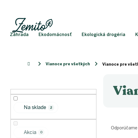
Prejsť
na
obsah
Záhrada
Ekodomácnosť
Ekologická drogéria
K
Vianoce pre všetkých
Domov
Vianoce pre všet
B
o
Via
č
n
ý
Na sklade
2
p
a
R
n
a
Odporúčame
e
Akcia
d
0