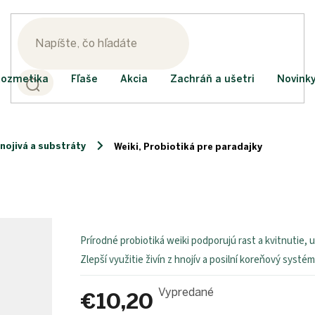
ozmetika
Fľaše
Akcia
Zachráň a ušetri
Novink
nojivá a substráty
Weiki, Probiotiká pre paradajky
Prírodné probiotiká weiki podporujú rast a kvitnutie, u
Zlepší využitie živín z hnojív a posilní koreňový systém
Vypredané
€10,20