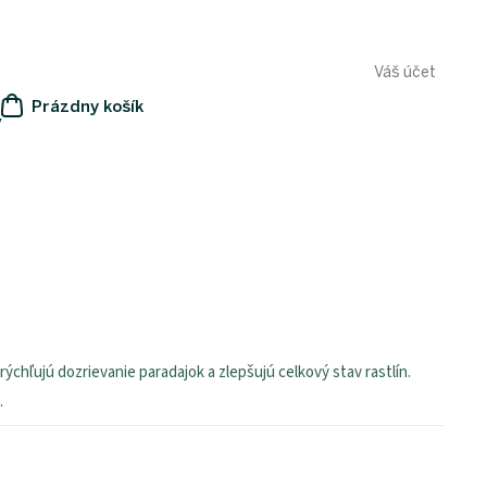
Váš účet
Prázdny košík
y
NÁKUPNÝ
KOŠÍK
rýchľujú dozrievanie paradajok a zlepšujú celkový stav rastlín.
.