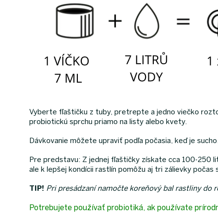
Vyberte fľaštičku z tuby, pretrepte a jedno viečko rozto
probiotickú sprchu priamo na listy alebo kvety.
Dávkovanie môžete upraviť podľa počasia, keď je sucho, 
Pre predstavu: Z jednej fľaštičky získate cca 100-250 li
ale k lepšej kondícii rastlín pomôžu aj tri zálievky počas
TIP!
Pri presádzaní namočte koreňový bal rastliny do 
Potrebujete používať probiotiká, ak používate prírod