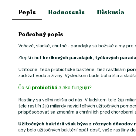
Popis
Hodnotenie
Diskusia
Podrobný popis
Voňavé, sladké, chutné - paradajky sú božské a my pre 
Zlepší chuť
keríkových paradajok, tyčkových parada
Užitočné, teda probiotické baktérie, tiež rastlinám
pom
zadržať vodu a živiny. Výsledkom bude bohatšia a slad
Čo sú
probiotiká
a ako fungujú?
Rastliny sa veľmi nelíšia od nás. V ľudskom tele žijú mil
tele rastlín žijú miliardy neviditeľných užitočných pom
prispôsobovať sa zmenám a chráni ich pred chorobami a
Užitočných baktérií však býva z rôznych dôvodov m
aby bolo užitočných baktérií opäť dosť, vaše rastliny 