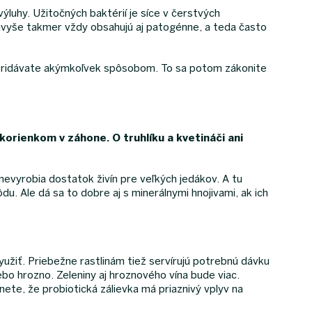
luhy. Užitočných baktérií je síce v čerstvých
navyše takmer vždy obsahujú aj patogénne, a teda často
ôdy pridávate akýmkoľvek spôsobom. To sa potom zákonite
 korienkom v záhone. O truhlíku a kvetináči ani
 nevyrobia dostatok živín pre veľkých jedákov. A tu
u. Ale dá sa to dobre aj s minerálnymi hnojivami, ak ich
yužiť. Priebežne rastlinám tiež servírujú potrebnú dávku
ebo hrozno. Zeleniny aj hroznového vína bude viac.
ete, že probiotická zálievka má priaznivý vplyv na