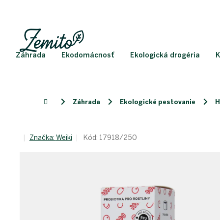
Prejsť
na
obsah
Záhrada
Ekodomácnosť
Ekologická drogéria
K
Záhrada
Ekologické pestovanie
H
Domov
Značka:
Weiki
Kód:
17918/250