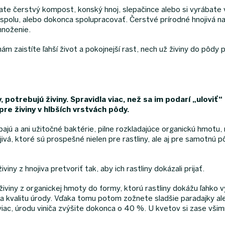
te čerstvý kompost, konský hnoj, slepačince alebo si vyrábate vý
ospolu, alebo dokonca spolupracovať. Čerstvé prírodné hnojivá 
množenie.
nám zaistíte ľahší život a pokojnejší rast, nech už živiny do p
 potrebujú živiny. Spravidla viac, než sa im podarí „uloviť“
re živiny v hlbších vrstvách pôdy.
ajú a ani užitočné baktérie, pilne rozkladajúce organickú hmotu,
á, ktoré sú prospešné nielen pre rastliny, ale aj pre samotnú pôd
viny z hnojiva pretvoriť tak, aby ich rastliny dokázali prijať.
živiny z organickej hmoty do formy, ktorú rastliny dokážu ľahko v
uť a kvalitu úrody. Vďaka tomu potom zožnete sladšie paradajky al
ac, úrodu viniča zvýšite dokonca o 40 %. U kvetov si zase všimn