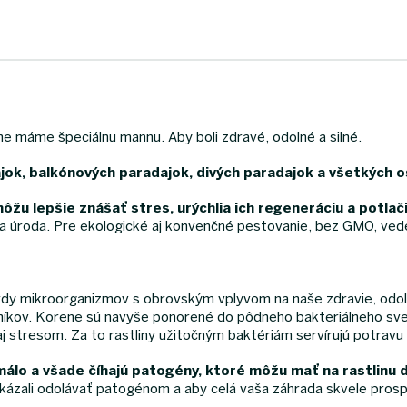
ne máme špeciálnu mannu. Aby boli zdravé, odolné a silné.
jok, balkónových paradajok, divých paradajok a všetkých 
ôžu lepšie znášať stres, urýchlia ich regeneráciu a potla
šia úroda. Pre ekologické aj konvenčné pestovanie, bez GMO, ved
iardy mikroorganizmov s obrovským vplyvom na naše zdravie, odolnos
ocníkov. Korene sú navyše ponorené do pôdneho bakteriálneho svet
j stresom. Za to rastliny užitočným baktériám servírujú potravu
álo a všade číhajú patogény, ktoré môžu mať na rastlinu d
dokázali odolávať patogénom a aby celá vaša záhrada skvele prosp