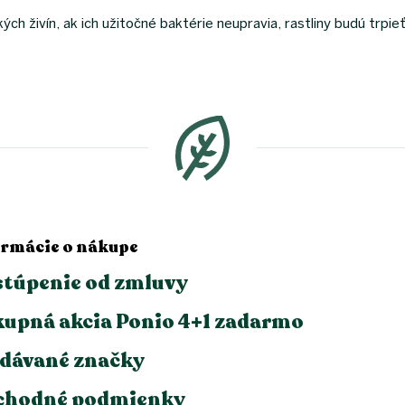
ckých živín, ak ich užitočné baktérie neupravia, rastliny budú trpi
ormácie o nákupe
túpenie od zmluvy
upná akcia Ponio 4+1 zadarmo
dávané značky
chodné podmienky