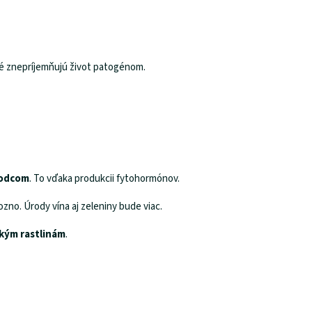
oré znepríjemňujú život patogénom.
kodcom
. To vďaka produkcii fytohormónov.
zno. Úrody vína aj zeleniny bude viac.
kým rastlinám
.