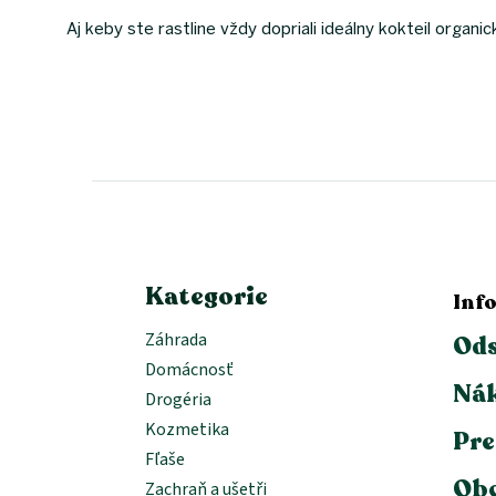
Aj keby ste rastline vždy dopriali ideálny kokteil organi
Z
á
p
ä
t
i
e
Kategorie
Inf
Záhrada
Ods
Domácnosť
Nák
Drogéria
Kozmetika
Pre
Fľaše
Ob
Zachraň a ušetři