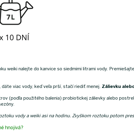
ku weiki nalejte do kanvice so siedmimi litrami vody. Premiešajte
dáte viac vody, keď veľa prší, stačí riediť menej.
Zálievku alebo
trov (podľa použitého balenia) probiotickej zálievky alebo postrek
 sezóny.
roztoku vody a weiki asi na hodinu. Zvyškom roztoku potom presa
né hnojivá?