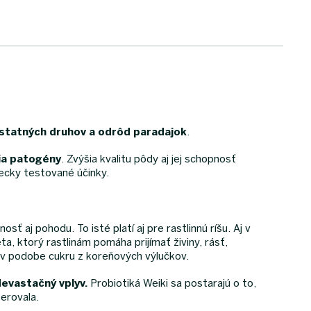
ostatných druhov a odrôd paradajok
.
čia patogény
. Zvýšia kvalitu pôdy aj jej schopnosť
ecky testované účinky.
ť aj pohodu. To isté platí aj pre rastlinnú ríšu. Aj v
a, ktorý rastlinám pomáha prijímať živiny, rásť,
 v podobe cukru z koreňových výlučkov.
evastačný vplyv.
Probiotiká Weiki sa postarajú o to,
erovala.