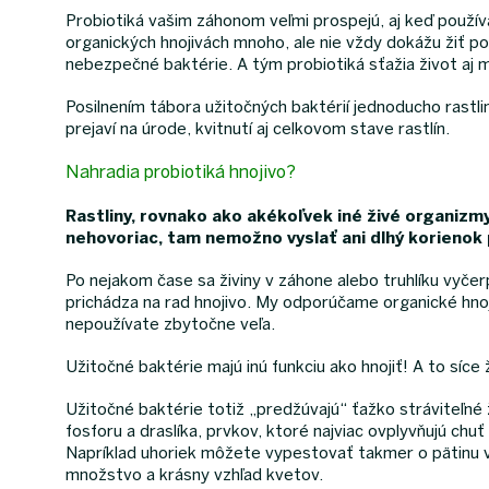
Probiotiká vašim záhonom veľmi prospejú, aj keď používa
organických hnojivách mnoho, ale nie vždy dokážu žiť p
nebezpečné baktérie. A tým probiotiká sťažia život aj 
Posilnením tábora užitočných baktérií jednoducho rastli
prejaví na úrode, kvitnutí aj celkovom stave rastlín.
Nahradia probiotiká hnojivo?
Rastliny, rovnako ako akékoľvek iné živé organizmy,
nehovoriac, tam nemožno vyslať ani dlhý korienok p
Po nejakom čase sa živiny v záhone alebo truhlíku vyčerp
prichádza na rad hnojivo. My odporúčame organické hnojiv
nepoužívate zbytočne veľa.
Užitočné baktérie majú inú funkciu ako hnojiť! A to síce ži
Užitočné baktérie totiž „predžúvajú“ ťažko stráviteľné 
fosforu a draslíka, prvkov, ktoré najviac ovplyvňujú ch
Napríklad uhoriek môžete vypestovať takmer o pätinu vi
množstvo a krásny vzhľad kvetov.