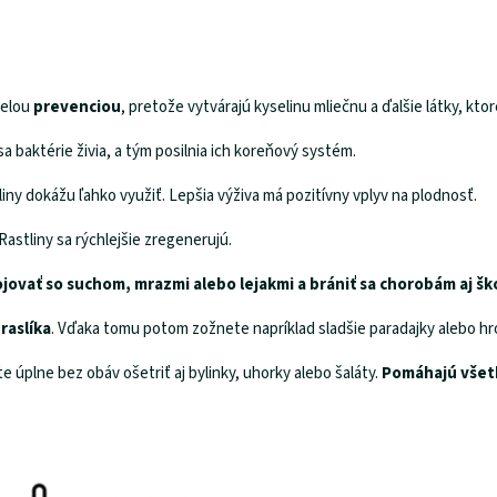
velou
prevenciou
, pretože vytvárajú kyselinu mliečnu a ďalšie látky, kt
sa baktérie živia, a tým posilnia ich koreňový systém.
liny dokážu ľahko využiť. Lepšia výživa má pozitívny vplyv na plodnosť.
 Rastliny sa rýchlejšie zregenerujú.
ojovať so suchom, mrazmi alebo lejakmi a brániť sa chorobám aj š
raslíka
. Vďaka tomu potom zožnete napríklad sladšie paradajky alebo hro
 úplne bez obáv ošetriť aj bylinky, uhorky alebo šaláty.
Pomáhajú všet