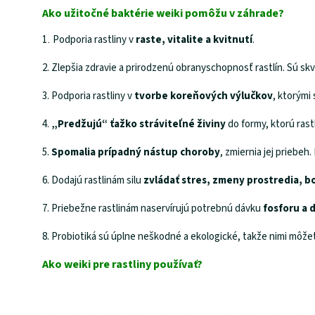
Ako užitočné baktérie weiki pomôžu v záhrade?
Podporia rastliny v
raste, vitalite a kvitnutí
.
1.
2.
Zlepšia zdravie a prirodzenú obranyschopnosť rastlín. Sú sk
3.
Podporia rastliny v
tvorbe koreňových výlučkov
, ktorými 
4.
„Predžujú“ ťažko stráviteľné živiny
do formy, ktorú rast
5.
Spomalia prípadný nástup choroby
, zmiernia jej priebeh.
6.
Dodajú rastlinám silu
zvládať stres, zmeny prostredia, b
7.
Priebežne rastlinám naservírujú potrebnú dávku
fosforu a d
8.
Probiotiká sú úplne neškodné a ekologické, takže nimi môžete
Ako weiki pre rastliny používať?