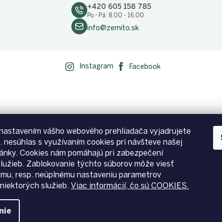
+420 605 158 785
Po - Pá: 8.00 - 16.00
info@zemito.sk
Instagram
Facebook
nastavením vášho webového prehliadača vyjadrujete
p. nesúhlas s využívaním cookies pri návšteve našej
ánky. Cookies nám pomáhajú pri zabezpečení
služieb. Zablokovanie týchto súborov môže viesť
emu, resp. neúplnému nastaveniu parametrov
niektorých služieb.
Viac informácií, čo sú COOKIES.
.
Upraviť nastavenie cookies
nie