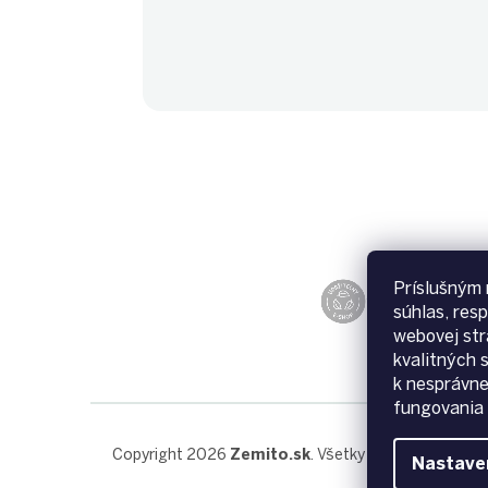
Príslušným 
súhlas, res
webovej str
kvalitných 
k nesprávn
fungovania 
Copyright 2026
Zemito.sk
. Všetky práva vyhradené
Nastave