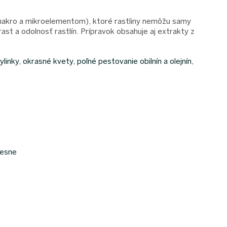
(makro a mikroelementom), ktoré rastliny nemôžu samy
ast a odolnosť rastlín. Prípravok obsahuje aj extrakty z
bylinky, okrasné kvety, poľné pestovanie obilnín a olejnín,
lesne