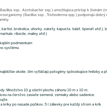
acillus ssp., Azotobacter ssp.) umožňujúca prístup k živinám 
kroorganizmy (Bacillus ssp., Trichoderma spp.) podporujú dobrý r
amíny.
, karfiol, brokolica, uhorky, cukety, kapusta, šalát, špenát atď.), 
marhule, ríbezle, maliny atď.)
onkajším podmienkam
ého systému
najbližšie okolie, čím vytláčajú patogény spôsobujúce hniloby a p
dy. Množstvo 10 g ošetrí plochu záhonu 10 m x 10 m.
icou na čerstvo zasiate semená, zemiaky alebo sadenice.
kujte.
ríky po nasade púčikov, 5 l zálievky pre každý strom a krík.