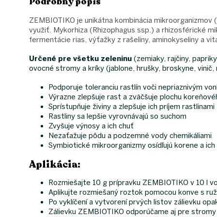
Podrobný popis
ZEMBIOTIKO je unikátna kombinácia mikroorganizmov (B
využiť. Mykorhiza (Rhizophagus ssp.) a rhizosférické mi
fermentácie rias, výťažky z rašeliny, aminokyseliny a vit
Určené pre všetku zeleninu
(zemiaky, rajčiny, papriky
ovocné stromy a kríky (jablone, hrušky, broskyne, vinič, 
Podporuje toleranciu rastlín voči nepriaznivým v
Výrazne zlepšuje rast a zväčšuje plochu koreňov
Sprístupňuje živiny a zlepšuje ich príjem rastlinami
Rastliny sa lepšie vyrovnávajú so suchom
Zvyšuje výnosy a ich chuť
Nezaťažuje pôdu a podzemné vody chemikáliami
Symbiotické mikroorganizmy osídľujú korene a ich 
Aplikácia:
Rozmiešajte 10 g prípravku ZEMBIOTIKO v 10 l vo
Aplikujte rozmiešaný roztok pomocou konve s ruž
Po vyklíčení a vytvorení prvých listov zálievku opa
Zálievku ZEMBIOTIKO odporúčame aj pre stromy a k