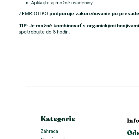
Aplikujte aj možné usadeniny.
ZEMBIOTIKO
podporuje zakoreňovanie po presadení
TIP:
Je možné kombinovať s organickými hnojivami
spotrebujte do 6 hodín.
Z
á
p
ä
t
i
e
Kategorie
Inf
Záhrada
Ods