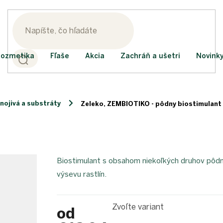
ozmetika
Fľaše
Akcia
Zachráň a ušetri
Novink
nojivá a substráty
Zeleko, ZEMBIOTIKO - pôdny biostimulant
Biostimulant s obsahom niekoľkých druhov pôdn
výsevu rastlín.
Zvoľte variant
od