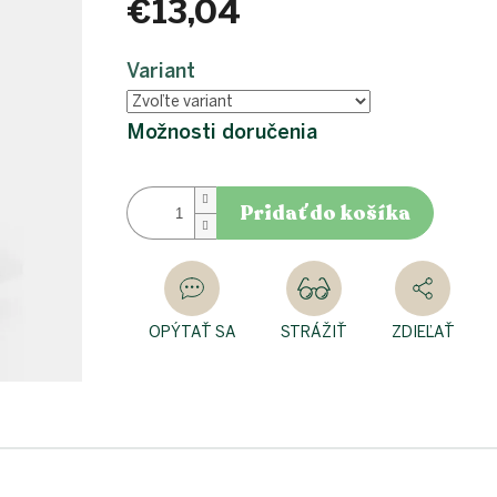
€13,04
Jednotková
cena:
Variant
Možnosti doručenia
Pridať do košíka
OPÝTAŤ SA
STRÁŽIŤ
ZDIEĽAŤ