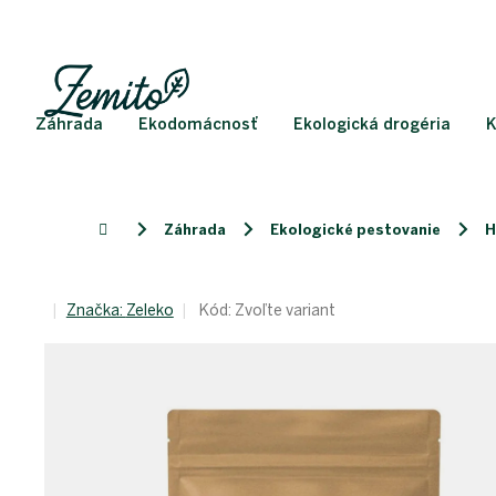
Prejsť
na
obsah
Záhrada
Ekodomácnosť
Ekologická drogéria
K
Záhrada
Ekologické pestovanie
H
Domov
Značka:
Zeleko
Kód:
Zvoľte variant