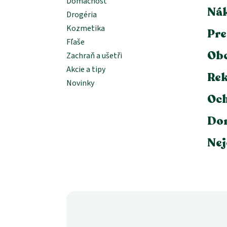
Domácnosť
Nák
Drogéria
Kozmetika
Pre
Fľaše
Ob
Zachraň a ušetři
Akcie a tipy
Rek
Novinky
Och
Dor
Nej