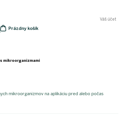
Váš účet
Prázdny košík
y
NÁKUPNÝ
KOŠÍK
 s mikroorganizmami
ych mikroorganizmov na aplikáciu pred alebo počas