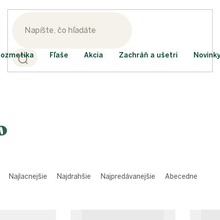
ozmetika
Fľaše
Akcia
Zachráň a ušetri
Novink
o
Najlacnejšie
Najdrahšie
Najpredávanejšie
Abecedne