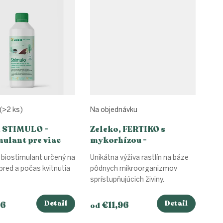
(>2 ks)
Na objednávku
, STIMULO -
Zeleko, FERTIKO s
ulant pre viac
mykorhízou -
 a plodov
mikrobiálna výživa
 biostimulant určený na
Unikátna výživa rastlín na báze
rastlín
 pred a počas kvitnutia
pôdnych mikroorganizmov
sprístupňujúcich živiny.
Detail
Detail
56
€11,96
od