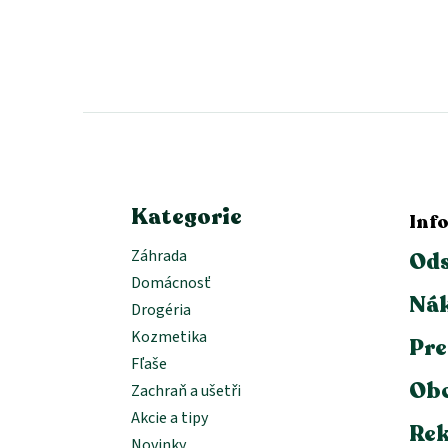
Z
á
p
ä
t
i
e
Kategorie
Inf
Záhrada
Ods
Domácnosť
Nák
Drogéria
Kozmetika
Pre
Fľaše
Ob
Zachraň a ušetři
Akcie a tipy
Rek
Novinky