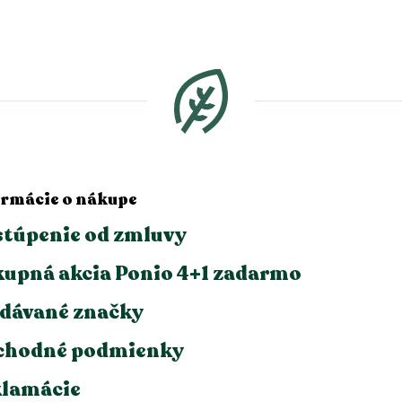
O
v
l
á
d
a
c
i
e
p
r
ormácie o nákupe
v
k
túpenie od zmluvy
y
v
upná akcia Ponio 4+1 zadarmo
ý
p
i
dávané značky
s
u
chodné podmienky
lamácie