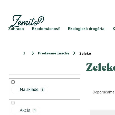
Prejsť
na
obsah
Záhrada
Ekodomácnosť
Ekologická drogéria
K
Predávané značky
Domov
Zeleko
Zelek
B
o
č
n
R
ý
Na sklade
3
a
p
Odporúčame
d
a
e
n
V
n
e
Akcia
0
ý
i