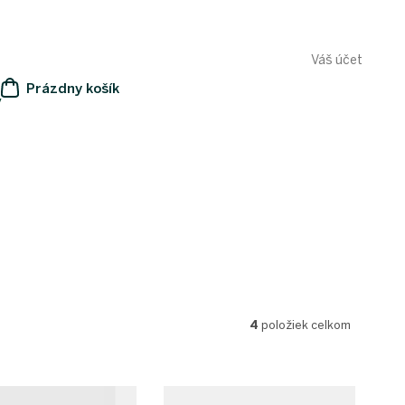
Váš účet
Prázdny košík
y
NÁKUPNÝ
KOŠÍK
4
položiek celkom