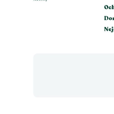
Och
Dor
Nej