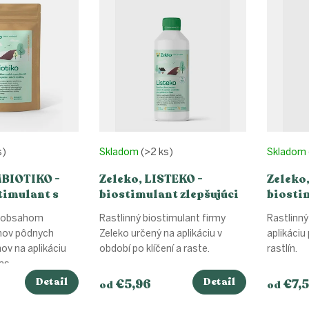
s)
Skladom
(>2 ks)
Skladom
MBIOTIKO -
Zeleko, LISTEKO -
Zeleko
timulant s
biostimulant zlepšujúci
biostim
nizmami
rast rastlín
kvetov
s obsahom
Rastlinný biostimulant firmy
Rastlinný
uhov pôdnych
Zeleko určený na aplikáciu v
aplikáciu
v na aplikáciu
období po klíčení a raste.
rastlín.
s...
Detail
Detail
€5,96
€7,
od
od