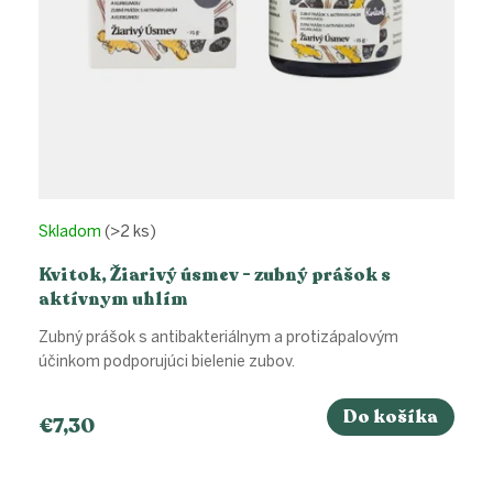
k
t
o
v
Skladom
(>2 ks)
Kvitok, Žiarivý úsmev - zubný prášok s
aktívnym uhlím
Zubný prášok s antibakteriálnym a protizápalovým
účinkom podporujúci bielenie zubov.
Do košíka
€7,30