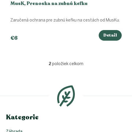
MusK, Prenoska na zubnú kefku
Zaručená ochrana pre zubnú kefku na cestách od MusKu.
Detail
€6
2
položiek celkom
O
v
l
Z
á
á
d
p
a
ä
c
t
i
i
e
e
Kategorie
p
r
v
Záhrada