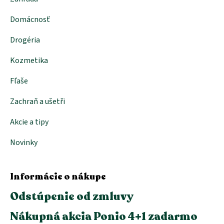
k
y
Domácnosť
v
ý
p
Drogéria
i
s
Kozmetika
u
Fľaše
Zachraň a ušetři
Akcie a tipy
Novinky
Informácie o nákupe
Odstúpenie od zmluvy
Nákupná akcia Ponio 4+1 zadarmo