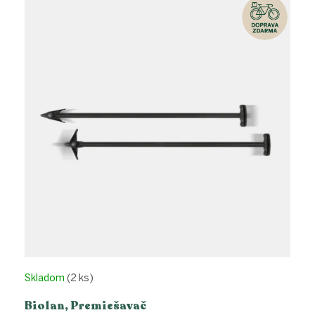
ý
p
i
s
p
r
o
d
u
k
t
o
v
Skladom
(2 ks)
Biolan, Premiešavač