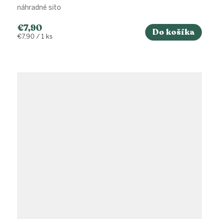
náhradné sito
€7,90
Do košíka
Jednotková
€7,90 / 1 ks
cena: