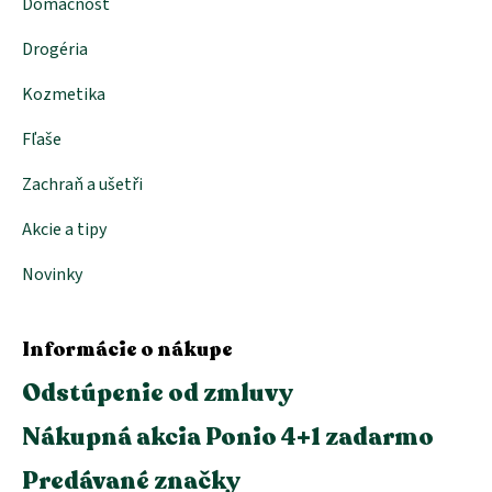
Domácnosť
v
ý
p
Drogéria
i
s
Kozmetika
u
Fľaše
Zachraň a ušetři
Akcie a tipy
Novinky
Informácie o nákupe
Odstúpenie od zmluvy
Nákupná akcia Ponio 4+1 zadarmo
Predávané značky