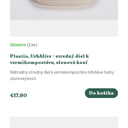
Skladom
(1 ks)
Plastia, UrbAlive - stredný diel k
vermikompostéru, slonová kosť
Náhradný stredný diel k vermikompostéru UrbAlive farby
slonovej kosti.
Do košíka
€17,60