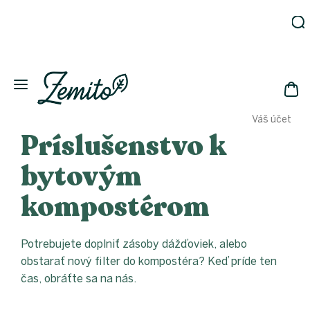
Prejsť
na
obsah
Záhrada
Ekodomácnosť
Ekologická
NÁK
drogéria
Váš účet
KOŠ
Kozmetika
Príslušenstvo k
Fľaše
bytovým
Akcia
kompostérom
Zachráň
a ušetri
Novinky
Potrebujete doplniť zásoby dážďoviek, alebo
Eko
fľaše
obstarať nový filter do kompostéra? Keď príde ten
čas, obráťte sa na nás.
Starostlivosť
o telo