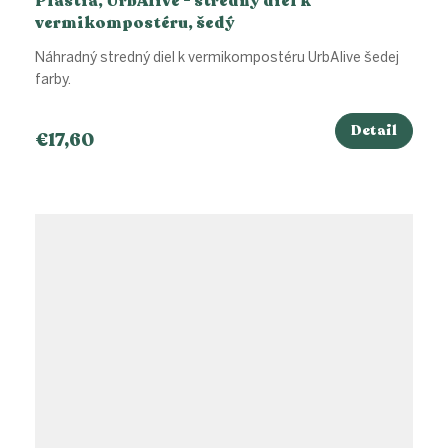
Plastia, UrbAlive - stredný diel k
vermikompostéru, šedý
Náhradný stredný diel k vermikompostéru UrbAlive šedej
farby.
Detail
€17,60