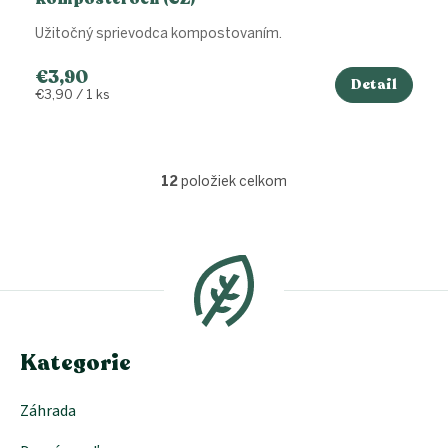
Užitočný sprievodca kompostovaním.
€3,90
Detail
Jednotková
€3,90 / 1 ks
cena:
12
položiek celkom
O
v
l
Z
á
á
d
p
a
ä
c
t
i
i
e
e
Kategorie
p
r
v
Záhrada
k
y