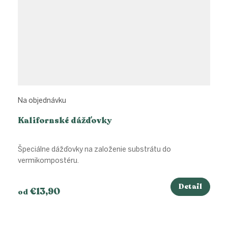
Na objednávku
Kalifornské dážďovky
Špeciálne dážďovky na založenie substrátu do
vermikompostéru.
Detail
€13,90
od