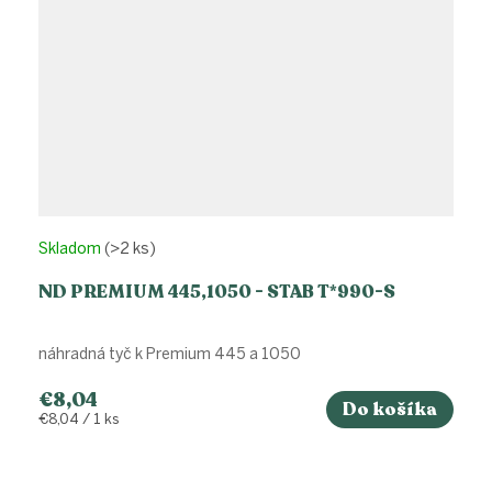
Skladom
(>2 ks)
ND PREMIUM 445,1050 - STAB T*990-S
náhradná tyč k Premium 445 a 1050
€8,04
Do košíka
Jednotková
€8,04 / 1 ks
cena: