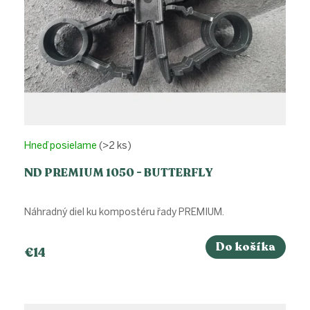
k
t
o
v
Hneď posielame
(>2 ks)
ND PREMIUM 1050 - BUTTERFLY
Náhradný diel ku kompostéru řady PREMIUM.
Do košíka
€14