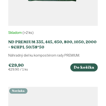
Skladom
(>2 ks)
ND PREMIUM 335, 445, 650, 800, 1050, 2000
- SCHPL 50/58*50
Náhradný diel ku kompostérom rady PREMIUM.
€29,90
Do košíka
Jednotková
€29,90 / 1 ks
cena:
Novinka