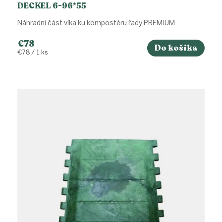
DECKEL 6-96*55
Náhradní část víka ku kompostéru řady PREMIUM.
€78
Do košíka
Jednotková
€78 / 1 ks
cena: