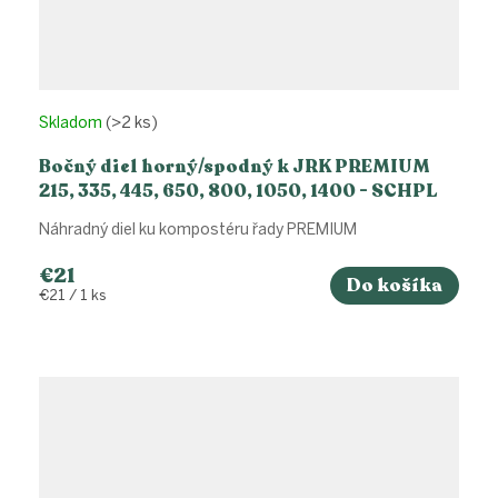
Skladom
(>2 ks)
Bočný diel horný/spodný k JRK PREMIUM
215, 335, 445, 650, 800, 1050, 1400 - SCHPL
50*50
Náhradný diel ku kompostéru řady PREMIUM
€21
Do košíka
Jednotková
€21 / 1 ks
cena: