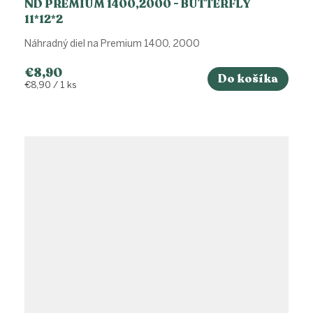
ND PREMIUM 1400,2000 - BUTTERFLY
11*12*2
Náhradný diel na Premium 1400, 2000
€8,90
Do košíka
Jednotková
€8,90 / 1 ks
cena: