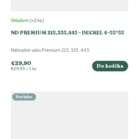
Skladom
(>2 ks)
ND PREMIUM 215,335,445 - DECKEL 4-55*55
Náhradné veko Premium 215, 335, 445
€29,90
Do košíka
Jednotková
€29,90 / 1 ks
cena:
Novinka