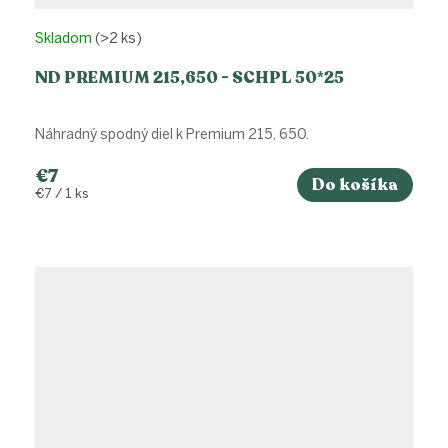
Skladom
(>2 ks)
ND PREMIUM 215,650 - SCHPL 50*25
Náhradný spodný diel k Premium 215, 650.
€7
Do košíka
Jednotková
€7 / 1 ks
cena: