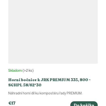
Skladom
(>2 ks)
Horní bočnice k JRK PREMIUM 335, 800 -
SCHPL 58/62*30
Náhradní horní díl ku kompostéru řady PREMIUM.
€17
Do košíka