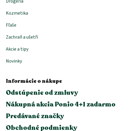
p
Drogéria
i
s
Kozmetika
u
Fľaše
Zachraň a ušetři
Akcie a tipy
Novinky
Informácie o nákupe
Odstúpenie od zmluvy
Nákupná akcia Ponio 4+1 zadarmo
Predávané značky
Obchodné podmienky