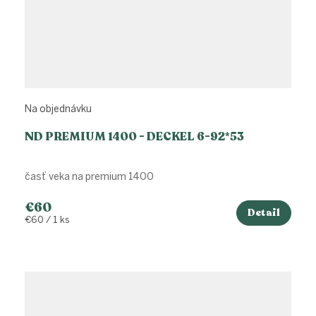
Na objednávku
ND PREMIUM 1400 - DECKEL 6-92*53
časť veka na premium 1400
€60
Detail
Jednotková
€60 / 1 ks
cena: