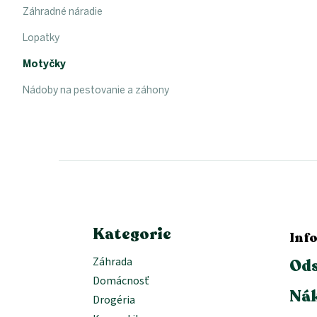
Záhradné náradie
Lopatky
Motyčky
Nádoby na pestovanie a záhony
Z
á
p
ä
t
i
e
Kategorie
Inf
Záhrada
Ods
Domácnosť
Nák
Drogéria