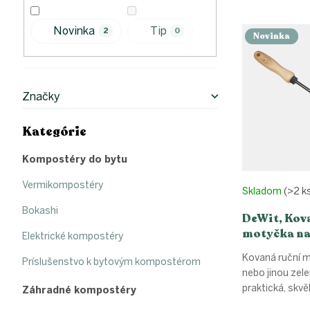
l
e
V
n
Novinka
Tip
ý
2
0
i
Novinka
p
e
i
p
s
r
p
o
Značky
r
d
o
u
Kategórie
Preskočiť
d
k
kategórie
u
t
Kompostéry do bytu
k
o
t
v
Vermikompostéry
Skladom
(>2 k
o
Bokashi
v
DeWit, Kov
motyčka na 
Elektrické kompostéry
násada 14 
Kovaná ruční m
Príslušenstvo k bytovým kompostérom
nebo jinou zele
praktická, skvě
Záhradné kompostéry