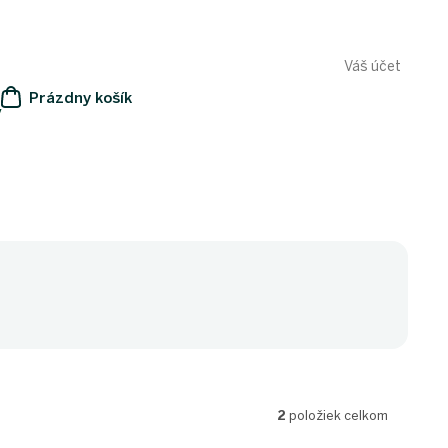
Váš účet
Prázdny košík
y
NÁKUPNÝ
KOŠÍK
2
položiek celkom