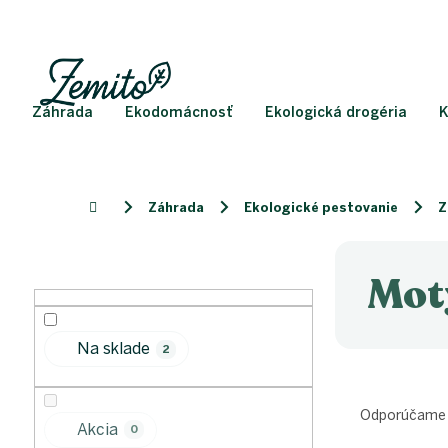
Prejsť
na
obsah
Záhrada
Ekodomácnosť
Ekologická drogéria
K
Záhrada
Ekologické pestovanie
Z
Domov
B
o
Mot
č
n
ý
Na sklade
2
p
a
R
n
a
Odporúčame
e
Akcia
d
0