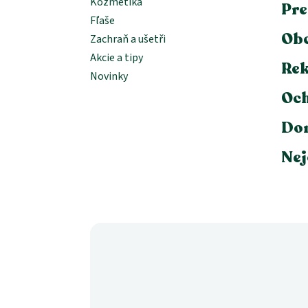
Kozmetika
Pre
Fľaše
Ob
Zachraň a ušetři
Akcie a tipy
Rek
Novinky
Och
Dor
Nej