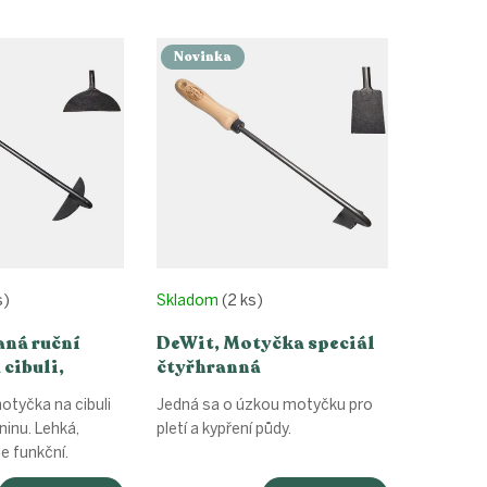
Novinka
s)
Skladom
(2 ks)
aná ruční
DeWit, Motyčka speciál
cibuli,
čtyřhranná
cm
otyčka na cibuli
Jedná sa o úzkou motyčku pro
ninu. Lehká,
pletí a kypření půdy.
le funkční.