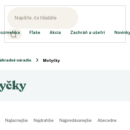
ozmetika
Fľaše
Akcia
Zachráň a ušetri
Novink
áhradné náradie
Motyčky
yčky
Najlacnejšie
Najdrahšie
Najpredávanejšie
Abecedne