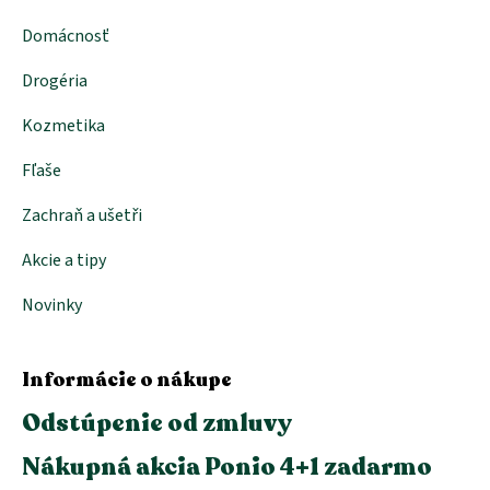
y
Domácnosť
v
ý
p
Drogéria
i
s
Kozmetika
u
Fľaše
Zachraň a ušetři
Akcie a tipy
Novinky
Informácie o nákupe
Odstúpenie od zmluvy
Nákupná akcia Ponio 4+1 zadarmo