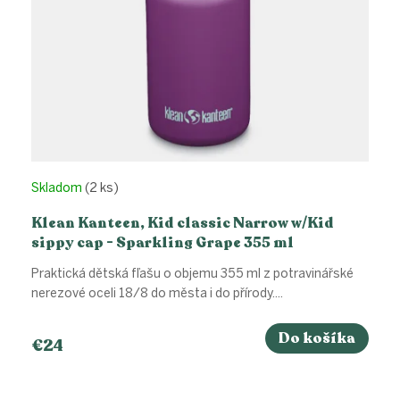
k
t
o
v
Skladom
(2 ks)
Klean Kanteen, Kid classic Narrow w/Kid
sippy cap - Sparkling Grape 355 ml
Praktická dětská fľašu o objemu 355 ml z potravinářské
nerezové oceli 18/8 do města i do přírody....
Do košíka
€24