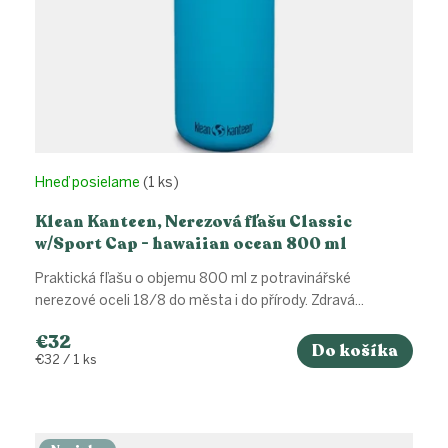
Hneď posielame
(1 ks)
Klean Kanteen, Nerezová fľašu Classic
w/Sport Cap - hawaiian ocean 800 ml
Praktická fľašu o objemu 800 ml z potravinářské
nerezové oceli 18/8 do města i do přírody. Zdravá...
€32
Do košíka
Jednotková
€32 / 1 ks
cena: