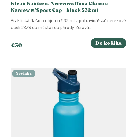
Klean Kanteen, Nerezová fľaša Classic
Narrow w/Sport Cap - black 532 ml
Praktická fľašu o objemu 532 ml z potravinářské nerezové
oceli 18/8 do města i do přírody. Zdravá...
Do košíka
€30
Novinka