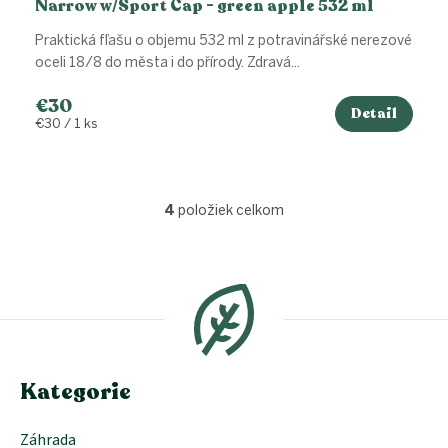
Narrow w/Sport Cap - green apple 532 ml
Praktická fľašu o objemu 532 ml z potravinářské nerezové
oceli 18/8 do města i do přírody. Zdravá...
€30
Detail
Jednotková
€30 / 1 ks
cena:
4
položiek celkom
O
v
l
Z
á
á
d
p
a
ä
c
t
i
i
e
e
Kategorie
p
r
v
Záhrada
k