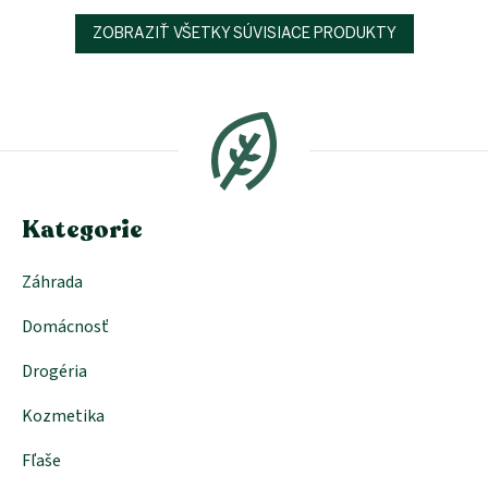
ZOBRAZIŤ VŠETKY SÚVISIACE PRODUKTY
Z
á
p
ä
t
i
e
Kategorie
Záhrada
Domácnosť
Drogéria
Kozmetika
Fľaše