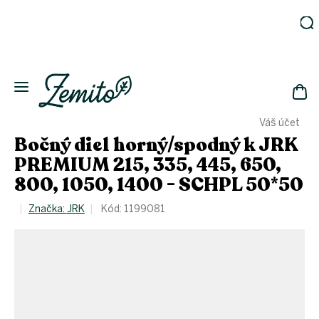
Prejsť
na
obsah
Záhrada
Ekodomácnosť
Ekologická
NÁK
drogéria
Váš účet
KOŠ
Kozmetika
Bočný diel horný/spodný k JRK
Fľaše
PREMIUM 215, 335, 445, 650,
800, 1050, 1400 - SCHPL 50*50
Akcia
Zachráň
Značka:
JRK
Kód:
1199081
a ušetri
Novinky
Eko
fľaše
Starostlivosť
o telo