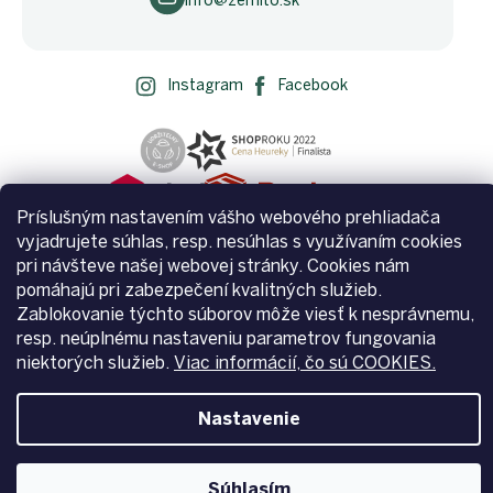
info@zemito.sk
Instagram
Facebook
Príslušným nastavením vášho webového prehliadača
vyjadrujete súhlas, resp. nesúhlas s využívaním cookies
pri návšteve našej webovej stránky. Cookies nám
pomáhajú pri zabezpečení kvalitných služieb.
Zablokovanie týchto súborov môže viesť k nesprávnemu,
Vytvoril Shoptet
resp. neúplnému nastaveniu parametrov fungovania
niektorých služieb.
Viac informácií, čo sú COOKIES.
Copyright 2026
Zemito.sk
. Všetky práva vyhradené.
Upraviť
Nastavenie
nastavenie cookies
Súhlasím