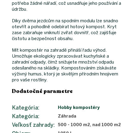
potřeba žádné nářadí, což usnadňuje jeho používání a
údržbu.
Díky dvěma jezdcům na spodním modulu lze snadno
otevřít a pohodlně odebírat hotový kompost. Kryt
zase zabraňuje vniknutí zvířat dovnitř, což zajišťuje
čistotu a bezpečnost obsahu.
Mít kompostér na zahradě přináší řadu výhod.
Umožňuje ekologicky zpracovávat kuchyňské a
zahradní odpady, čímž snižujete množství odpadu
odesílaného na skládky. Kompostováním získáváte
výživný humus, ktorý je skvělým přírodním hnojivem
pro vaše rostliny.
Dodatočné parametre
Kategória
:
Hobby kompostéry
Kategória
:
Záhrada
Veľkosť zahrady
:
500 - 1000 m2, nad 1000 m2