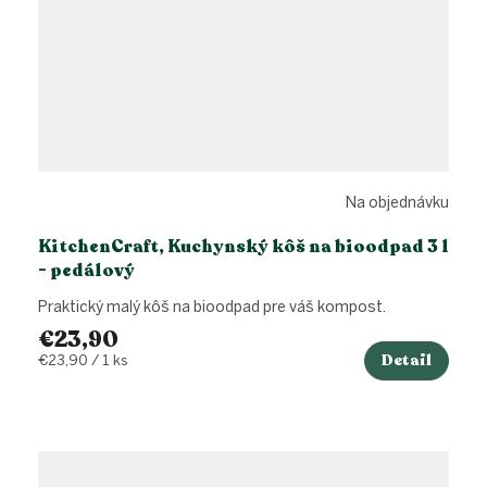
Na objednávku
KitchenCraft, Kuchynský kôš na bioodpad 3 l
- pedálový
Praktický malý kôš na bioodpad pre váš kompost.
€23,90
Detail
Jednotková
€23,90 / 1 ks
cena: