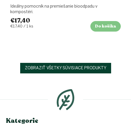
Ideálny pomocník na premiešanie bioodpadu v
kompostéri.
€17,40
Do košíka
Jednotková
€17,40 / 1 ks
cena:
ZOBRAZIŤ VŠETKY SÚVISIACE PRODUKTY
Z
á
p
ä
t
i
e
Kategorie