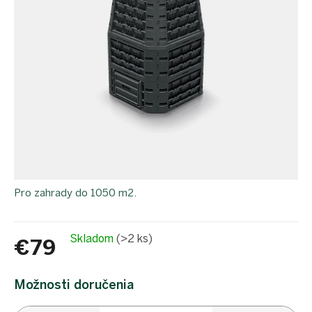
proEXPORT_sk
Eko
domácnosť
Čo má
teraz
zelenú
Ekodrogéria
Darčeky
Bezodpadová
kancelária
Vianoce
Vianoce
Pro zahrady do 1050 m2.
pre
všetkých
Náš
Skladom
(>2 ks)
výber
€79
Prihlásenie
Jednotková
cena:
Možnosti doručenia