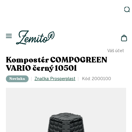
Prejsť
na
obsah
Záhrada
Ekodomácnosť
Ekologická
NÁK
drogéria
Váš účet
KOŠ
Kozmetika
Kompostér COMPOGREEN
Fľaše
VARIO černý 1050l
Akcia
Novinka
Značka:
Prosperplast
Kód:
2000100
Zachráň
a ušetri
Novinky
Eko
fľaše
Starostlivosť
o telo