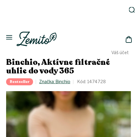
Prejsť
na
obsah
Záhrada
Ekodomácnosť
Ekologická
NÁK
drogéria
Váš účet
KOŠ
Kozmetika
Binchio, Aktívne filtračné
Fľaše
uhlie do vody 365
Akcia
Bestseller
Značka:
Binchio
Kód:
1474728
Zachráň
a ušetri
Novinky
Eko
fľaše
Starostlivosť
o telo