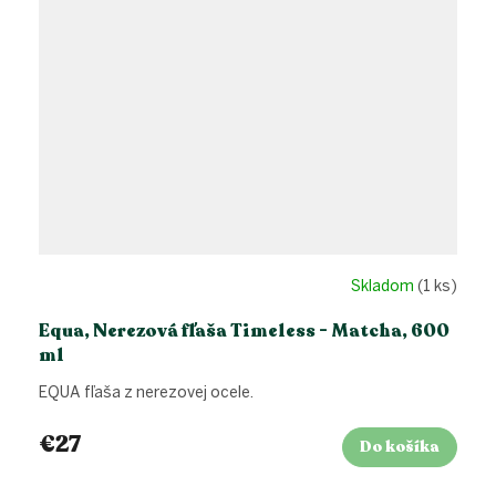
Skladom
(1 ks)
Equa, Nerezová fľaša Timeless - Matcha, 600
ml
EQUA fľaša z nerezovej ocele.
€27
Do košíka