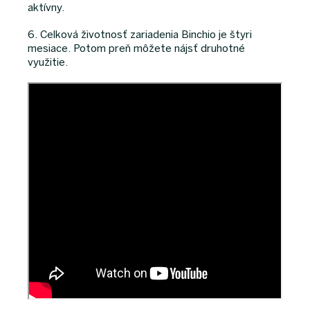
aktívny.
6. Celková životnosť zariadenia Binchio je štyri
mesiace. Potom preň môžete nájsť druhotné
využitie.