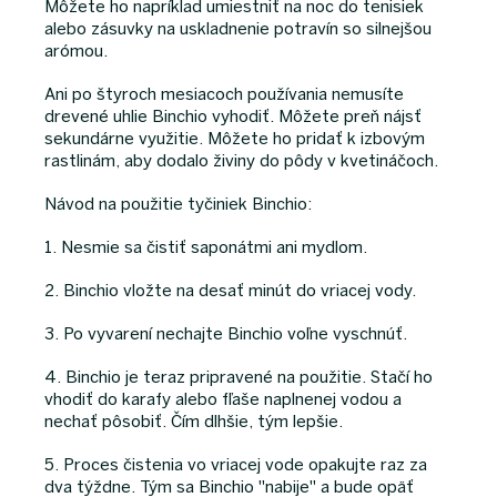
Môžete ho napríklad umiestniť na noc do tenisiek
alebo zásuvky na uskladnenie potravín so silnejšou
arómou.
Ani po štyroch mesiacoch používania nemusíte
drevené uhlie Binchio vyhodiť. Môžete preň nájsť
sekundárne využitie. Môžete ho pridať k izbovým
rastlinám, aby dodalo živiny do pôdy v kvetináčoch.
Návod na použitie tyčiniek Binchio:
1. Nesmie sa čistiť saponátmi ani mydlom.
2. Binchio vložte na desať minút do vriacej vody.
3. Po vyvarení nechajte Binchio voľne vyschnúť.
4. Binchio je teraz pripravené na použitie. Stačí ho
vhodiť do karafy alebo fľaše naplnenej vodou a
nechať pôsobiť. Čím dlhšie, tým lepšie.
5. Proces čistenia vo vriacej vode opakujte raz za
dva týždne. Tým sa Binchio "nabije" a bude opäť