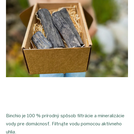
proEXPORT_sk
Eko
domácnosť
Čo má
teraz
zelenú
Ekodrogéria
Darčeky
Bezodpadová
kancelária
Vianoce
Vianoce
pre
všetkých
Náš
výber
Prihlásenie
Binchio je 100 % prírodný spôsob filtrácie a mineralizácie
vody pre domácnosť. Filtrujte vodu pomocou aktívneho
uhlia.