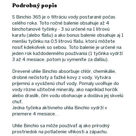
Podrobný popis
S Binchio 365 je o filtráciu vody postarané počas
celého roka. Toto ročné balenie obsahuje až 4
binchotanové tyčinky - 3 sú určené na 1 litrovú
karafu (alebo fľašu) a ako bonus balenie obsahuje aj 1
menšiu tyčinku na 0,5 litrovú fľašu, ktorú môžete
nosiť kdekoľvek so sebou. Toto balenie je určené na
jeden rok každodenného používania (1 tyčinka vydrží
3 až 4 mesiace, potom ju vymeníte za ďalšiu).
Drevené uhlie Binchio absorbuje chlór, chemikálie,
drobné nečistoty a ťažké kovy z vody. Vytvára
príjemnú a vyváženú chuť vody. Pomaly uvoľňuje do
vody rôzne užitočné minerály, ako napríklad horčík
alebo draslík, čím vodu obohacuje a dodáva jej skvelú
chuť.
Jedna tyčinka aktívneho uhlia Binchio vydrží v
priemere 4 mesiace. .
Uhlie Binchio sa môže používať aj ako prírodný
prostriedok na potlačenie vlhkosti a zápachu.