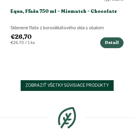
Equa, Fľaša 750 ml - Mismatch - Chocolate
Sklenené fľaše z borosilikátového skla s obalom.
€26,70
Detail
Jednotková
€26,70 / 1 ks
cena:
ZOBRAZIŤ VŠETKY SÚVISIACE PRODUKTY
Z
á
p
ä
t
i