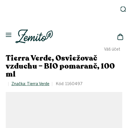
Prejsť
na
obsah
Záhrada
Ekodomácnosť
Ekologická
NÁK
drogéria
Váš účet
KOŠ
Kozmetika
Tierra Verde, Osviežovač
Fľaše
vzduchu – BIO pomaranč, 100
ml
Akcia
Zachráň
Značka:
Tierra Verde
Kód:
1160497
a ušetri
Novinky
Eko
fľaše
Starostlivosť
o telo