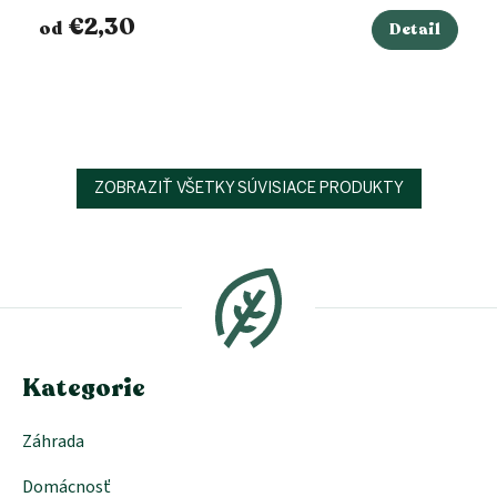
€2,30
od
Detail
ZOBRAZIŤ VŠETKY SÚVISIACE PRODUKTY
Z
á
p
ä
t
i
e
Kategorie
Záhrada
Domácnosť