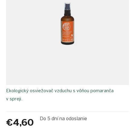
proEXPORT_sk
Eko
domácnosť
Čo má
teraz
zelenú
Ekodrogéria
Darčeky
Bezodpadová
kancelária
Vianoce
Vianoce
pre
Ekologický osviežovač vzduchu s vôňou pomaranča
všetkých
v spreji.
Náš
výber
Prihlásenie
Do 5 dní na odoslanie
€4,60
Jednotková