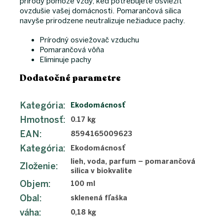
prírody pomôže vždy, keď potrebujete osviežiť
ovzdušie vašej domácnosti. Pomarančová silica
navyše prirodzene neutralizuje nežiaduce pachy.
Prírodný osviežovač vzduchu
Pomarančová vôňa
Eliminuje pachy
Dodatočné parametre
Kategória
:
Ekodomácnosť
Hmotnosť
:
0.17 kg
EAN
:
8594165009623
Kategória
:
Ekodomácnosť
lieh, voda, parfum – pomarančová
Zloženie
:
silica v biokvalite
Objem
:
100 ml
Obal
:
sklenená fľaška
váha
:
0,18 kg