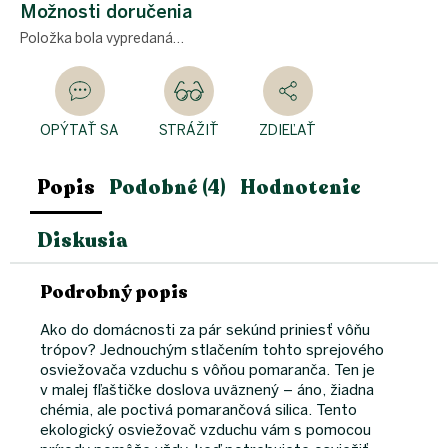
cena:
Možnosti doručenia
Položka bola vypredaná…
OPÝTAŤ SA
STRÁŽIŤ
ZDIEĽAŤ
Popis
Podobné (4)
Hodnotenie
Diskusia
Podrobný popis
Ako do domácnosti za pár sekúnd priniesť vôňu
trópov? Jednouchým stlačením tohto sprejového
osviežovača vzduchu s vôňou pomaranča. Ten je
v malej fľaštičke doslova uväznený – áno, žiadna
chémia, ale poctivá pomarančová silica. Tento
ekologický osviežovač vzduchu vám s pomocou