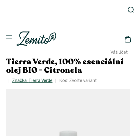
Prejsť
na
obsah
Záhrada
Ekodomácnosť
Ekologická
NÁK
drogéria
Váš účet
KOŠ
Kozmetika
Tierra Verde, 100% esenciální
Fľaše
olej BIO - Citronela
Akcia
Značka:
Tierra Verde
Kód:
Zvoľte variant
Zachráň
a ušetri
Novinky
Eko
fľaše
Starostlivosť
o telo