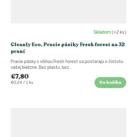
Skladom
(>2 ks)
Cleanly Eco, Pracie pásiky Fresh forest na 32
praní
Pracie pásky s vôňou Fresh forest sa postarajú o čistotu
vašej bielizne. Bez plastu, bez...
€7,80
Do košíka
Jednotková
€0,24 / 1 ks
cena: