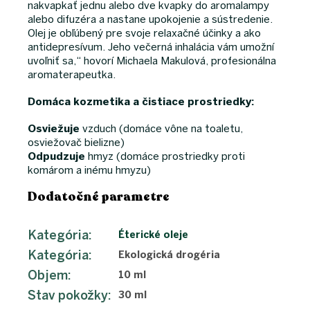
nakvapkať jednu alebo dve kvapky do aromalampy
alebo difuzéra a nastane upokojenie a sústredenie.
Olej je obľúbený pre svoje relaxačné účinky a ako
antidepresívum. Jeho večerná inhalácia vám umožní
uvoľniť sa,“ hovorí Michaela Makulová, profesionálna
aromaterapeutka.
Domáca kozmetika a čistiace prostriedky:
Osviežuje
vzduch (domáce vône na toaletu,
osviežovač bielizne)
Odpudzuje
hmyz (domáce prostriedky proti
komárom a inému hmyzu)
Dodatočné parametre
Kategória
:
Éterické oleje
Kategória
:
Ekologická drogéria
Objem
:
10 ml
Stav pokožky
:
30 ml