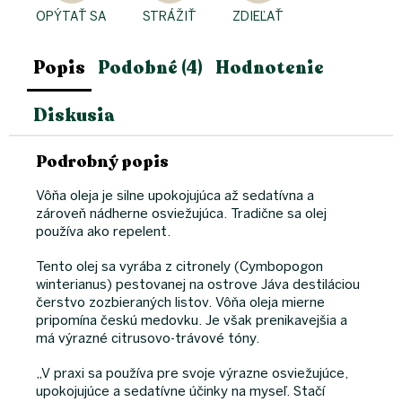
OPÝTAŤ SA
STRÁŽIŤ
ZDIEĽAŤ
Popis
Podobné (4)
Hodnotenie
Diskusia
Podrobný popis
Vôňa oleja je silne upokojujúca až sedatívna a
zároveň nádherne osviežujúca. Tradične sa olej
používa ako repelent.
Tento olej sa vyrába z citronely (Cymbopogon
winterianus) pestovanej na ostrove Jáva destiláciou
čerstvo zozbieraných listov. Vôňa oleja mierne
pripomína českú medovku. Je však prenikavejšia a
má výrazné citrusovo-trávové tóny.
„V praxi sa používa pre svoje výrazne osviežujúce,
upokojujúce a sedatívne účinky na myseľ. Stačí