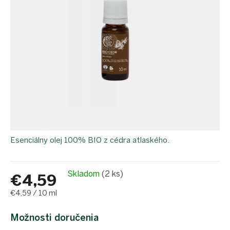
proEXPORT_sk
Eko
domácnosť
Čo má
teraz
zelenú
Ekodrogéria
Darčeky
Bezodpadová
kancelária
Vianoce
Esenciálny olej 100% BIO z cédra atlaského.
Vianoce
pre
všetkých
Náš
Skladom
(2 ks)
€4,59
výber
Jednotková
€4,59 / 10 ml
Prihlásenie
cena:
Možnosti doručenia