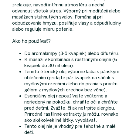
zrelaxuje, navodí intímnu atmosféru a nechá
odvanout všetok stres. Výborný pri meditácii alebo
masážach stuhnutých svalov. Pomáha aj pri
odpudzovanie hmyzu, posilňuje vlasy a odpudí lupiny
alebo reguluje mieru potenie.
Ako ho používať?
Do aromalampy (3-5 kvapiek) alebo difuzéru.
K masáži v kombinácii s rastlinnými olejmi (6
kvapiek do 30 ml oleja).
Tennto éterický olej výborne ladia s pánskym
oblečením (pridajte pár kvapiek na sáčok s
mydlovými orechmi alebo do prania s pracím
gélom z mydlových orechov bez vône).
Esenciálny olej nepoužívajte vnútorne a
neriedený na pokožku, chráňte oči a chráňte
pred deťmi. Zvážte, či ak netrpíte alergiou.
Prírodné rastlinné extrakty ju môžu, rovnako
ako akékoľvek iné látky, vyvolávať.
Tento olej nie je vhodný pre tehotné a malé
deti.