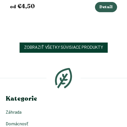
€4,50
od
Detail
ZOBRAZIŤ VŠETKY SÚVISIACE PRODUKTY
Z
á
p
ä
t
i
e
Kategorie
Záhrada
Domácnosť