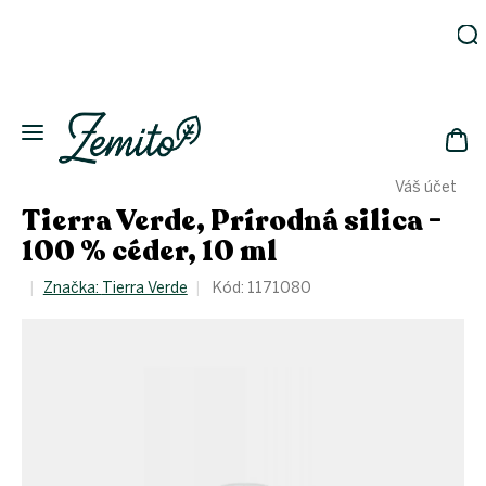
Prejsť
na
obsah
Záhrada
Ekodomácnosť
Ekologická
NÁK
drogéria
Váš účet
KOŠ
Kozmetika
Tierra Verde, Prírodná silica -
Fľaše
100 % céder, 10 ml
Akcia
Značka:
Tierra Verde
Kód:
1171080
Zachráň
a ušetri
Novinky
Eko
fľaše
Starostlivosť
o telo