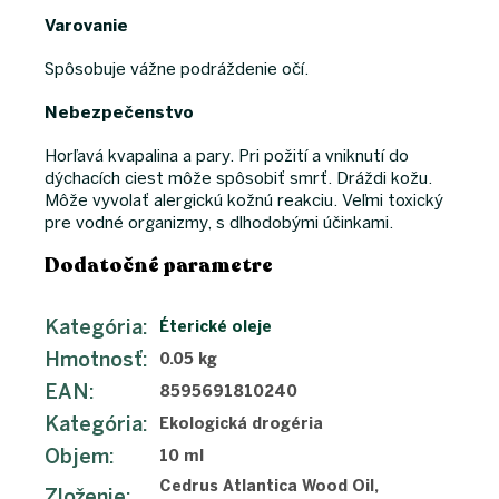
Varovanie
Spôsobuje vážne podráždenie očí.
Nebezpečenstvo
Horľavá kvapalina a pary. Pri požití a vniknutí do
dýchacích ciest môže spôsobiť smrť. Dráždi kožu.
Môže vyvolať alergickú kožnú reakciu. Veľmi toxický
pre vodné organizmy, s dlhodobými účinkami.
Dodatočné parametre
Kategória
:
Éterické oleje
Hmotnosť
:
0.05 kg
EAN
:
8595691810240
Kategória
:
Ekologická drogéria
Objem
:
10 ml
Cedrus Atlantica Wood Oil,
Zloženie
: