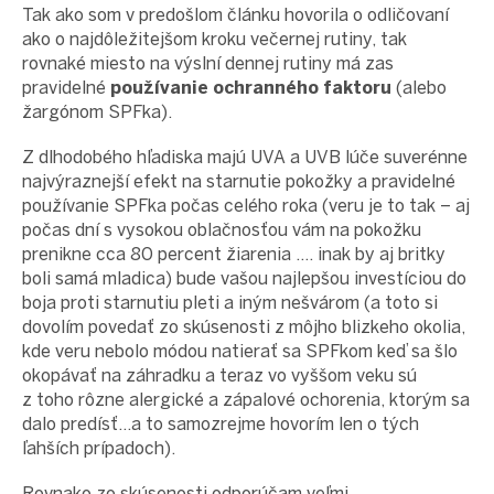
Tak ako som v predošlom článku hovorila o odličovaní
ako o najdôležitejšom kroku večernej rutiny, tak
rovnaké miesto na výslní dennej rutiny má zas
pravidelné
používanie ochranného faktoru
(alebo
žargónom SPFka).
Z dlhodobého hľadiska majú UVA a UVB lúče suverénne
najvýraznejší efekt na starnutie pokožky a pravidelné
používanie SPFka počas celého roka (veru je to tak – aj
počas dní s vysokou oblačnosťou vám na pokožku
prenikne cca 80 percent žiarenia .... inak by aj britky
boli samá mladica) bude vašou najlepšou investíciou do
boja proti starnutiu pleti a iným nešvárom (a toto si
dovolím povedať zo skúsenosti z môjho blizkeho okolia,
kde veru nebolo módou natierať sa SPFkom keď sa šlo
okopávať na záhradku a teraz vo vyššom veku sú
z toho rôzne alergické a zápalové ochorenia, ktorým sa
dalo predísť...a to samozrejme hovorím len o tých
ľahších prípadoch).
Rovnako zo skúsenosti odporúčam veľmi