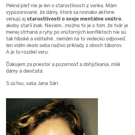
Pekná pleť nie je len o starostlivosti z vonka. Mám
vypozorované, že dámy, ktoré sa rovnako aktívne
venujú aj
starostlivosti o svoje mentálne vnútro
,
akoby starli inak. Neviem...možno to je o tom, že tvár je
menej strhaná a ryhy po vnútorných konfliktoch nie sú
tak hlboké a viditeľné...nemám na to vedeckú odpoveď,
len vidím okolo seba naživo príklady z oboch táborov.
A je to rozdiel veru.
Ďakujem za priestor a pozornosť a dohýčkania, milé
dámy a dievčatá.
S úctou, vaša
Jana Sāri