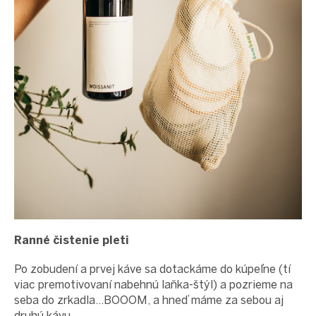
Ranné čistenie pleti
Po zobudení a prvej káve sa dotackáme do kúpeľne (tí
viac premotivovaní nabehnú laňka-štýl) a pozrieme na
seba do zrkadla...BOOOM, a hneď máme za sebou aj
druhú kávu.