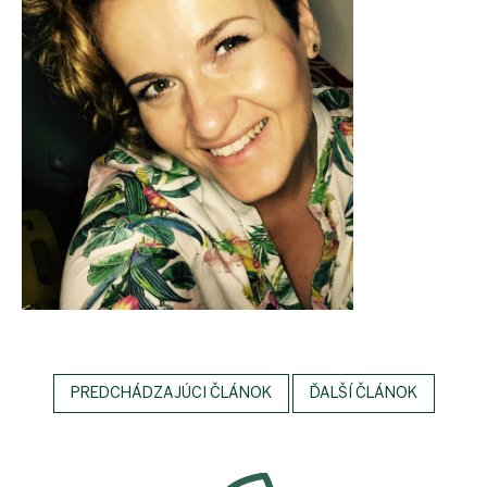
PREDCHÁDZAJÚCI ČLÁNOK
ĎALŠÍ ČLÁNOK
Z
á