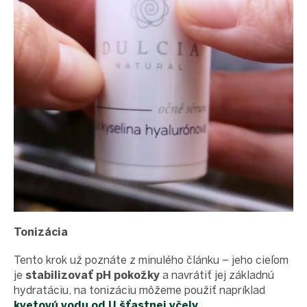
Tonizácia
Tento krok už poznáte z minulého článku – jeho cieľom
je
stabilizovať pH pokožky
a navrátiť jej základnú
hydratáciu, na tonizáciu môžeme použiť napríklad
kvetovú vodu od U šťastnej včely
.