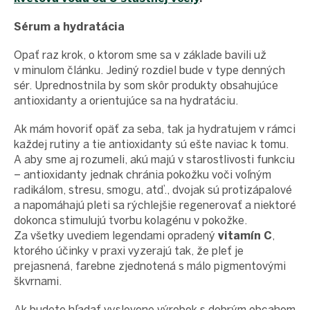
Sérum a hydratácia
Opať raz krok, o ktorom sme sa v základe bavili už
v minulom článku. Jediný rozdiel bude v type denných
sér. Uprednostnila by som skôr produkty obsahujúce
antioxidanty a orientujúce sa na hydratáciu.
Ak mám hovoriť opäť za seba, tak ja hydratujem v rámci
každej rutiny a tie antioxidanty sú ešte naviac k tomu.
A aby sme aj rozumeli, akú majú v starostlivosti funkciu
– antioxidanty jednak chránia pokožku voči voľným
radikálom, stresu, smogu, atď., dvojak sú protizápalové
a napomáhajú pleti sa rýchlejšie regenerovať a niektoré
dokonca stimulujú tvorbu kolagénu v pokožke.
Za všetky uvediem legendami opradený
vitamín C
,
ktorého účinky v praxi vyzerajú tak, že pleť je
prejasnená, farebne zjednotená s málo pigmentovými
škvrnami.
Ak budete hľadať vyslovene výrobok s dobrým obcahom