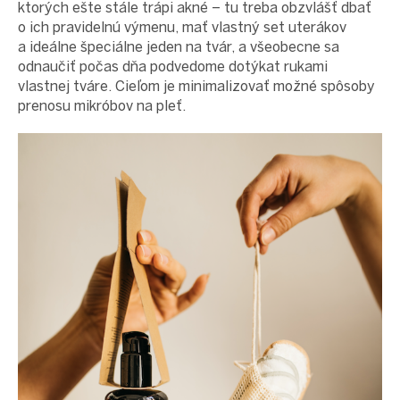
proEXPORT_sk
ktorých ešte stále trápi akné – tu treba obzvlášť dbať
o ich pravidelnú výmenu, mať vlastný set uterákov
Eko
domácnosť
a ideálne špeciálne jeden na tvár, a všeobecne sa
odnaučiť počas dňa podvedome dotýkat rukami
Čo má
teraz
vlastnej tváre. Cieľom je minimalizovať možné spôsoby
zelenú
prenosu mikróbov na pleť.
Ekodrogéria
Darčeky
Bezodpadová
kancelária
Vianoce
Vianoce
pre
všetkých
Náš
výber
Prihlásenie