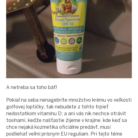
A netreba sa toho báť!
Pokiaľ na seba nenagebríte množstvo krému vo veľkosti
golfovej loptičky, tak nebudete z tohto trpieť
nedostatkom vitamínu D; a ani vás nik nechce otrávit
toxínami, keďže našťastie žijeme v krajine, kde keď sa
chce nejaká kozmetika oficiálne predávť, musí
podliehať veľmi prísnym EU reguliam. Pri tejto téme