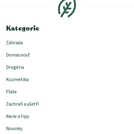
p
ä
t
i
e
Kategorie
Záhrada
Domácnosť
Drogéria
Kozmetika
Fľaše
Zachraň a ušetři
Akcie a tipy
Novinky