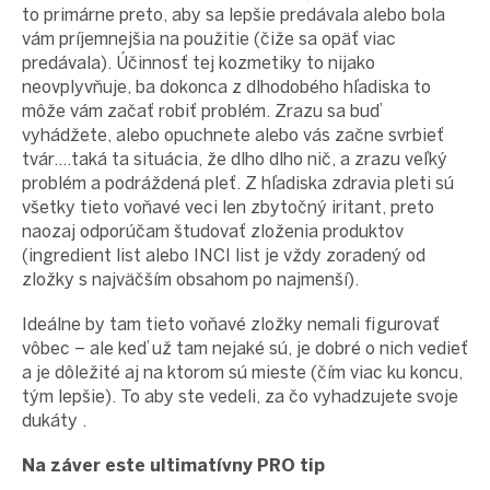
to primárne preto, aby sa lepšie predávala alebo bola
vám príjemnejšia na použitie (čiže sa opäť viac
predávala). Účinnosť tej kozmetiky to nijako
neovplyvňuje, ba dokonca z dlhodobého hľadiska to
môže vám začať robiť problém. Zrazu sa buď
vyhádžete, alebo opuchnete alebo vás začne svrbieť
tvár....taká ta situácia, že dlho dlho nič, a zrazu veľký
problém a podráždená pleť. Z hľadiska zdravia pleti sú
všetky tieto voňavé veci len zbytočný iritant, preto
naozaj odporúčam študovať zloženia produktov
(ingredient list alebo INCI list je vždy zoradený od
zložky s najväčším obsahom po najmenší).
Ideálne by tam tieto voňavé zložky nemali figurovať
vôbec – ale keď už tam nejaké sú, je dobré o nich vedieť
a je dôležité aj na ktorom sú mieste (čím viac ku koncu,
tým lepšie). To aby ste vedeli, za čo vyhadzujete svoje
dukáty
.
Na záver este ultimatívny PRO tip