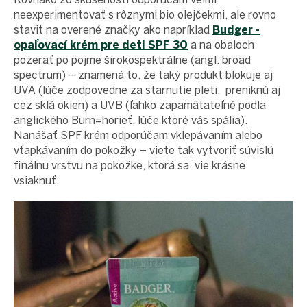
neexperimentovať s rôznymi bio olejčekmi, ale rovno
staviť na overené značky ako napríklad
Budger -
opaľovací krém pre deti SPF 30
a na obaloch
pozerať po pojme širokospektrálne (angl. broad
spectrum) – znamená to, že taký produkt blokuje aj
UVA (lúče zodpovedne za starnutie pleti, preniknú aj
cez sklá okien) a UVB (ľahko zapamätateľné podla
anglického Burn=horieť, lúče ktoré vás spália).
Nanášať SPF krém odporúčam vklepávaním alebo
vťapkávaním do pokožky – viete tak vytvoriť súvislú
finálnu vrstvu na pokožke, ktorá sa vie krásne
vsiaknuť.