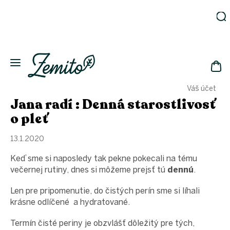
Prejsť
na
obsah
Záhrada
Ekodomácnosť
Ekologická
NÁK
drogéria
Váš účet
KOŠ
Kozmetika
Jana radí : Denná starostlivosť
Fľaše
o pleť
Akcia
13.1.2020
Zachráň
a ušetri
Keď sme si naposledy tak pekne pokecali na tému
Novinky
večernej rutiny, dnes si môžeme prejsť tú
dennú
.
Eko
Len pre pripomenutie, do čistých perín sme si líhali
fľaše
krásne odlíčené a hydratované.
Starostlivosť
o telo
Termín čisté periny je obzvlášť dôležitý pre tých,