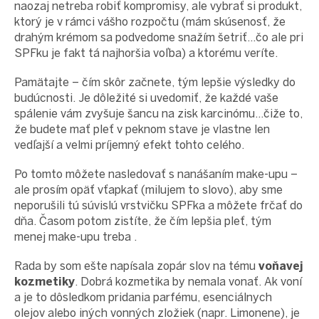
naozaj netreba robiť kompromisy, ale vybrať si produkt,
ktorý je v rámci vášho rozpočtu (mám skúsenosť, že
drahým krémom sa podvedome snažím šetriť...čo ale pri
SPFku je fakt tá najhoršia voľba) a ktorému veríte.
Pamätajte – čím skôr začnete, tým lepšie výsledky do
budúcnosti. Je dôležité si uvedomiť, že každé vaše
spálenie vám zvyšuje šancu na zisk karcinómu...čiže to,
že budete mať pleť v peknom stave je vlastne len
vedľajší a velmi príjemný efekt tohto celého.
Po tomto môžete nasledovať s nanášaním make-upu –
ale prosím opäť vťapkať (milujem to slovo), aby sme
neporušili tú súvislú vrstvičku SPFka a môžete frčať do
dňa. Časom potom zistíte, že čím lepšia pleť, tým
menej make-upu treba
.
Rada by som ešte napísala zopár slov na tému
voňavej
kozmetiky
. Dobrá kozmetika by nemala vonať. Ak voní
a je to dôsledkom pridania parfému, esenciálnych
olejov alebo iných vonných zložiek (napr. Limonene), je