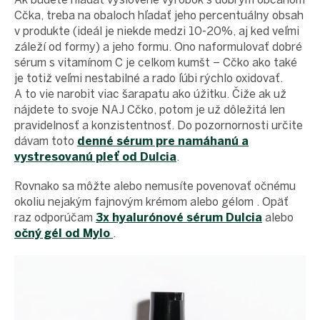
Cčka, treba na obaloch hľadať jeho percentuálny obsah
v produkte (ideál je niekde medzi 10-20%, aj ked veľmi
záleží od formy) a jeho formu. Ono naformulovať dobré
sérum s vitamínom C je celkom kumšt – Cčko ako také
je totiž veľmi nestabilné a rado ľúbi rýchlo oxidovať.
A to vie narobit viac šarapatu ako úžitku. Čiže ak už
nájdete to svoje NAJ Cčko, potom je už dôležitá len
pravidelnosť a konzistentnosť. Do pozornornosti určite
dávam toto
denné sérum pre namáhanú a
vystresovanú pleť od
Dulcia
.
Rovnako sa
môžte
alebo nemusíte povenovať očnému
okoliu nejakým fajnovým krémom alebo
gélom
. Opäť
raz odporúčam
3x hyalurónové sérum Dulcia
alebo
očný gél od Mylo
.