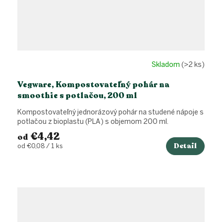
Skladom
(>2 ks)
Vegware, Kompostovateľný pohár na
smoothie s potlačou, 200 ml
Kompostovateľný jednorázový pohár na studené nápoje s
potlačou z bioplastu (PLA) s objemom 200 ml.
€4,42
od
Detail
Jednotková
od €0,08 / 1 ks
cena: