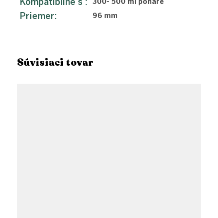
Kompatibilné s
:
300- 500 ml poháre
Priemer
:
96 mm
Súvisiaci tovar