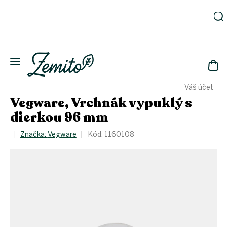
Prejsť
na
obsah
Záhrada
Ekodomácnosť
Ekologická
NÁK
drogéria
Váš účet
KOŠ
Kozmetika
Vegware, Vrchnák vypuklý s
Fľaše
dierkou 96 mm
Akcia
Značka:
Vegware
Kód:
1160108
Zachráň
a ušetri
Novinky
Eko
fľaše
Starostlivosť
o telo