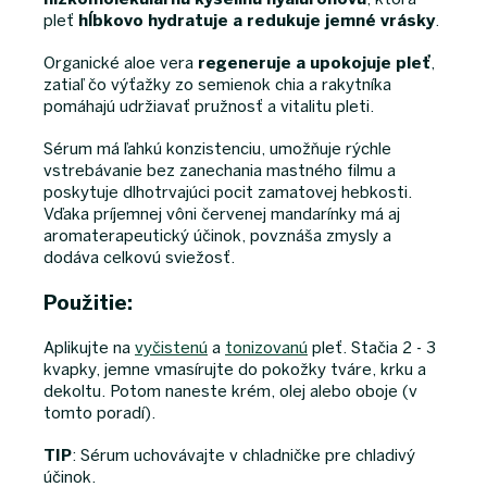
pleť
hĺbkovo hydratuje a redukuje jemné vrásky
.
Organické aloe vera
regeneruje a upokojuje pleť
,
zatiaľ čo výťažky zo semienok chia a rakytníka
pomáhajú udržiavať pružnosť a vitalitu pleti.
Sérum má ľahkú konzistenciu, umožňuje rýchle
vstrebávanie bez zanechania mastného filmu a
poskytuje dlhotrvajúci pocit zamatovej hebkosti.
Vďaka príjemnej vôni červenej mandarínky má aj
aromaterapeutický účinok, povznáša zmysly a
dodáva celkovú sviežosť.
Použitie:
Aplikujte na
vyčistenú
a
tonizovanú
pleť. Stačia 2 - 3
kvapky, jemne vmasírujte do pokožky tváre, krku a
dekoltu. Potom naneste krém, olej alebo oboje (v
tomto poradí).
TIP
: Sérum uchovávajte v chladničke pre chladivý
účinok.