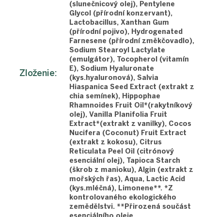
(slunečnicový olej), Pentylene
Glycol (přírodní konzervant),
Lactobacillus, Xanthan Gum
(přírodní pojivo), Hydrogenated
Farnesene (přírodní změkčovadlo),
Sodium Stearoyl Lactylate
(emulgátor), Tocopherol (vitamín
E), Sodium Hyaluronate
Zloženie
:
(kys.hyaluronová), Salvia
Hiaspanica Seed Extract (extrakt z
chia semínek), Hippophae
Rhamnoides Fruit Oil*(rakytníkový
olej), Vanilla Planifolia Fruit
Extract*(extrakt z vanilky), Cocos
Nucifera (Coconut) Fruit Extract
(extrakt z kokosu), Citrus
Reticulata Peel Oil (citrónový
esenciální olej), Tapioca Starch
(škrob z manioku), Algin (extrakt z
mořských řas), Aqua, Lactic Acid
(kys.mléčná), Limonene**. *Z
kontrolovaného ekologického
zemědělstvi. **Přirozená součást
esenciálního oleje.