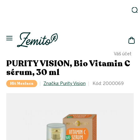
Prejsť
na
obsah
Záhrada
Ekodomácnosť
Ekologická
NÁK
drogéria
Váš účet
KOŠ
Kozmetika
PURITY VISION, Bio Vitamin C
Fľaše
sérum, 30 ml
Akcia
Hit Mesiaca
Značka:
Purity Vision
Kód:
2000069
Zachráň
a ušetri
Novinky
Eko
fľaše
Starostlivosť
o telo