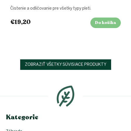
Čistenie a odličovanie pre všetky typy pleti.
€19,20
Do košíka
ZOBRAZIŤ VŠETKY SÚVISIACE PRODUKTY
Z
á
p
ä
t
i
e
Kategorie