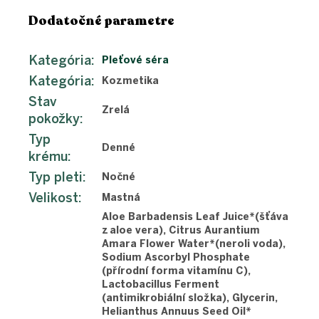
Dodatočné parametre
Kategória
:
Pleťové séra
Kategória
:
Kozmetika
Stav
Zrelá
pokožky
:
Typ
Denné
krému
:
Typ pleti
:
Nočné
Velikost
:
Mastná
Aloe Barbadensis Leaf Juice*(šťáva
z aloe vera), Citrus Aurantium
Amara Flower Water*(neroli voda),
Sodium Ascorbyl Phosphate
(přírodní forma vitamínu C),
Lactobacillus Ferment
(antimikrobiální složka), Glycerin,
Helianthus Annuus Seed Oil*