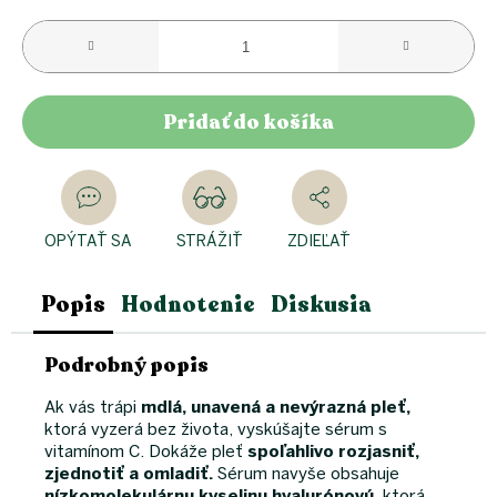
Pridať do košíka
OPÝTAŤ SA
STRÁŽIŤ
ZDIEĽAŤ
Popis
Hodnotenie
Diskusia
Podrobný popis
Ak vás trápi
mdlá, unavená a nevýrazná pleť,
ktorá vyzerá bez života, vyskúšajte sérum s
vitamínom C. Dokáže pleť
spoľahlivo rozjasniť,
zjednotiť a omladiť.
Sérum navyše obsahuje
nízkomolekulárnu kyselinu hyalurónovú
, ktorá