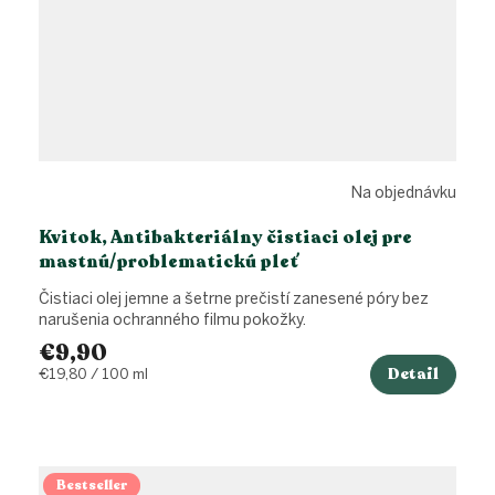
Na objednávku
Kvitok, Antibakteriálny čistiaci olej pre
mastnú/problematickú pleť
Čistiaci olej jemne a šetrne prečistí zanesené póry bez
narušenia ochranného filmu pokožky.
€9,90
Detail
Jednotková
€19,80 / 100 ml
cena:
Bestseller