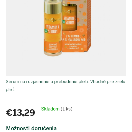
proEXPORT_sk
Eko
domácnosť
Čo má
teraz
zelenú
Ekodrogéria
Darčeky
Bezodpadová
kancelária
Vianoce
Vianoce
Sérum na rozjasnenie a prebudenie pleti. Vhodné pre zrelú
pre
všetkých
pleť.
Náš
výber
Skladom
(1 ks)
€13,29
Prihlásenie
Jednotková
cena:
Možnosti doručenia