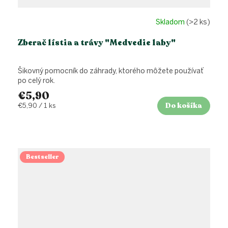
Skladom
(>2 ks)
Zberač lístia a trávy "Medvedie laby"
Šikovný pomocník do záhrady, ktorého môžete používať
po celý rok.
€5,90
Do košíka
Jednotková
€5,90 / 1 ks
cena:
Bestseller