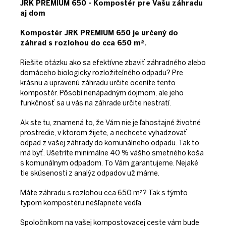
JRK PREMIUM 650
- Kompostér pre Vašu záhradu
aj dom
Kompostér JRK PREMIUM 650 je určený do
záhrad s rozlohou do cca 650 m².
Riešite otázku ako sa efektívne zbaviť záhradného alebo
domáceho biologicky rozložiteľného odpadu? Pre
krásnu a upravenú záhradu určite oceníte tento
kompostér. Pôsobí nenápadným dojmom, ale jeho
funkčnosť sa u vás na záhrade určite nestratí.
Ak ste tu, znamená to, že Vám nie je ľahostajné životné
prostredie, v ktorom žijete, a nechcete vyhadzovať
odpad z vašej záhrady do komunálneho odpadu. Tak to
má byť. Ušetríte minimálne 40 % vášho smetného koša
s komunálnym odpadom. To Vám garantujeme. Nejaké
tie skúsenosti z analýz odpadov už máme.
Máte záhradu s rozlohou cca 650 m²? Tak s týmto
typom kompostéru nešľapnete vedľa.
Spoločníkom na vašej kompostovacej ceste vám bude