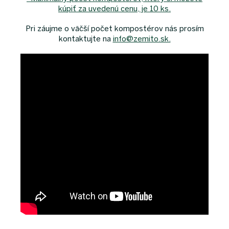
kúpiť za uvedenú cenu, je 10 ks.
Pri záujme o väčší počet kompostérov nás prosím
kontaktujte na
info@zemito.sk.