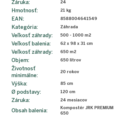
Záruka
:
24
Hmotnosť
:
21 kg
EAN
:
8588004641549
Kategória
:
Záhrada
Veľkosť záhrady
:
500 - 1000 m2
Veľkosť balenia
:
62 x 98 x 31 cm
Veľkosť záhrady
:
650 m2
Objem
:
650 litrov
Životnosť
20 rokov
minimálne
:
Výška
:
85 cm
Ø podstavy
:
120 cm
Záruka
:
24 mesiacov
Kompostér JRK PREMIUM
Obsah balenia
:
650