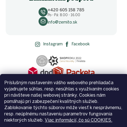
+420 605 158 785
Po - Pá: 8.00 - 16.00
info@zemito.sk
Instagram
Facebook
Príslušným nastavením vášho webového prehliadača
vyjadrujete súhlas, resp. nesúhlas s využívaním cookies
pri návšteve našej webovej stránky. Cookies nám
pomáhajú pri zabezpečení kvalitných služieb.
Zablokovanie týchto súborov môže viesť k nesprávnemu,
Vytvoril Shoptet
resp. neúplnému nastaveniu parametrov fungovania
niektorých služieb.
Viac informácií, čo sú COOKIES.
Copyright 2026
Zemito.sk
. Všetky práva vyhradené.
Upraviť