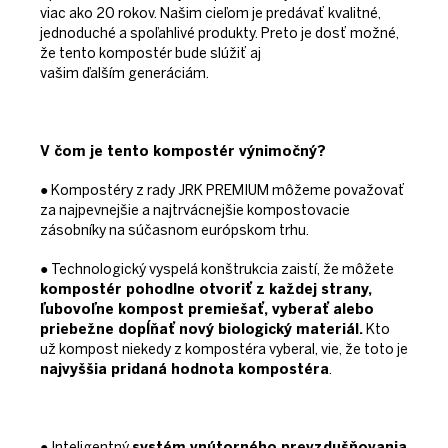
viac ako 20 rokov. Našim cieľom je predávať kvalitné,
jednoduché a spoľahlivé produkty. Preto je dosť možné,
že tento kompostér bude slúžiť aj
vašim ďalším generáciám.
V čom je tento kompostér výnimočný?
● Kompostéry z rady JRK PREMIUM môžeme považovať
za najpevnejšie a najtrvácnejšie kompostovacie
zásobníky na súčasnom
európskom trhu.
● Technologický vyspelá konštrukcia zaistí, že môžete
kompostér pohodlne otvoriť z každej strany,
ľubovoľne kompost premiešať, vyberať alebo
priebežne dopĺňať nový biologický materiál.
Kto
už kompost niekedy z kompostéra vyberal, vie, že toto je
najvyššia pridaná hodnota kompostéra
.
● Inteligentný
systém vnútorného prevzdušňovania