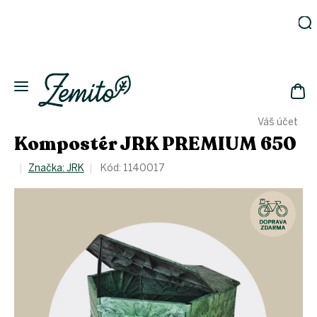
Prejsť
na
obsah
Záhrada
Ekodomácnosť
Ekologická
NÁK
drogéria
Váš účet
KOŠ
Kozmetika
Kompostér JRK PREMIUM 650
Fľaše
Značka:
JRK
Kód:
1140017
Akcia
Zachráň
a ušetri
Novinky
Eko
fľaše
Starostlivosť
o telo