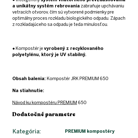
a unikátny systém rebrovania
zabraňuje upchávaniu
vetracích
otvorov, čím sú vytvorené podmienky pre
optimálny proces rozkladu biologického odpadu. Zápach
z
rozkladajúceho sa odpadu je teda minulosťou.
● Kompostér je
vyrobený z recyklovaného
polyetylénu, ktorý je UV stabilný.
Obsah balenia:
Kompostér JRK PREMIUM 650
Na stiahnutie:
Návod ku kompostéru PREMIUM
650
Dodatočné parametre
Kategória
:
PREMIUM kompostéry