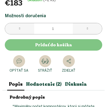
€183
Jednotková
cena:
Možnosti doručenia
Pridať do košíka
OPÝTAŤ SA
STRÁŽIŤ
ZDIEĽAŤ
Popis
Hodnotenie (2)
Diskusia
Podrobný popis
*Maximálny počet kompostérov, ktorý si môžete