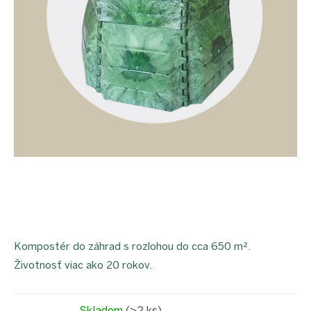
proEXPORT_sk
Eko
domácnosť
Čo má
teraz
zelenú
Ekodrogéria
Darčeky
Bezodpadová
kancelária
Vianoce
Vianoce
pre
všetkých
Náš
výber
Kompostér do záhrad s rozlohou do cca 650 m².
Prihlásenie
Životnosť viac ako 20 rokov.
Skladom
(>2 ks)