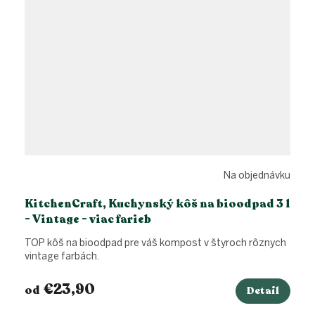
Na objednávku
KitchenCraft, Kuchynský kôš na bioodpad 3 l
- Vintage - viac farieb
TOP kôš na bioodpad pre váš kompost v štyroch rôznych
vintage farbách.
€23,90
od
Detail