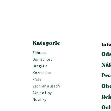
Z
á
p
ä
t
i
e
Kategorie
Inf
Záhrada
Ods
Domácnosť
Nák
Drogéria
Kozmetika
Pre
Fľaše
Ob
Zachraň a ušetři
Akcie a tipy
Rek
Novinky
Och