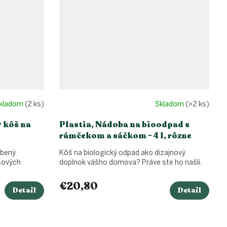
kladom
(2 ks)
Skladom
(>2 ks)
 kôš na
Plastia, Nádoba na bioodpad s
rámčekom a sáčkom - 4 l, rôzne
farby
obený
Kôš na biologický odpad ako dizajnový
sových
doplnok vášho domova? Práve ste ho našli.
€20,80
Detail
Detail