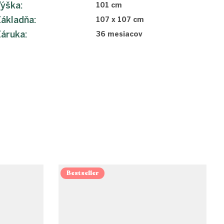
Výška
:
101 cm
ákladňa
:
107 x 107 cm
Záruka
:
36 mesiacov
Bestseller