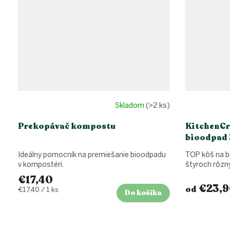
Skladom
(>2 ks)
Prekopávač kompostu
KitchenCr
bioodpad 3
Ideálny pomocník na premiešanie bioodpadu
TOP kôš na b
v kompostéri.
štyroch rôzn
€17,40
€23,9
od
Jednotková
€17,40 / 1 ks
Do košíka
cena: