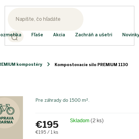
ozmetika
Fľaše
Akcia
Zachráň a ušetri
Novink
REMIUM kompostéry
Kompostovacie silo PREMIUM 1130
Pre záhrady do 1500 m².
Skladom
(2 ks)
€195
Jednotková
€195 / 1 ks
cena: