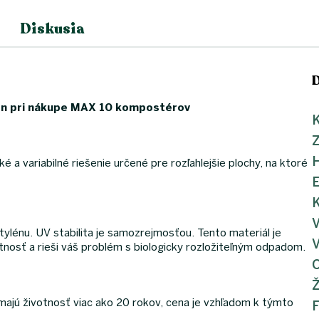
Diskusia
len pri nákupe MAX 10 kompostérov
K
 a variabilné riešenie určené pre rozľahlejšie plochy, na ktoré
K
V
lénu. UV stabilita je samozrejmosťou. Tento materiál je
V
tnosť a rieši váš problém s biologicky rozložiteľným odpadom.
Ž
ajú životnosť viac ako 20 rokov, cena je vzhľadom k týmto
F