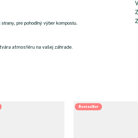
Z
j strany, pre pohodlný výber kompostu.
vára atmosféru na vašej záhrade.
Bestseller