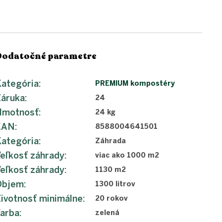
Dodatočné parametre
ategória
:
PREMIUM kompostéry
Záruka
:
24
Hmotnosť
:
24 kg
EAN
:
8588004641501
ategória
:
Záhrada
eľkosť záhrady
:
viac ako 1000 m2
eľkosť záhrady
:
1130 m2
Objem
:
1300 litrov
ivotnosť minimálne
:
20 rokov
arba
:
zelená