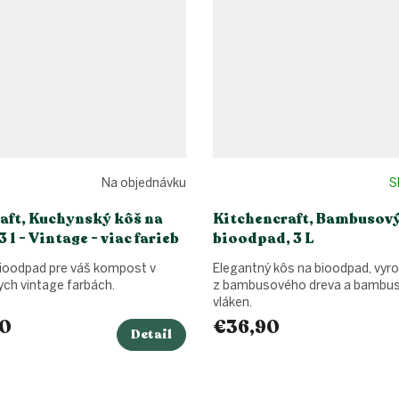
Na objednávku
S
aft, Kuchynský kôš na
Kitchencraft, Bambusový
 l - Vintage - viac farieb
bioodpad, 3 L
ioodpad pre váš kompost v
Elegantný kôs na bioodpad, vyr
ych vintage farbách.
z bambusového dreva a bambu
vláken.
0
€36,90
Detail