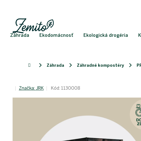
Prejsť
na
obsah
Záhrada
Ekodomácnosť
Ekologická drogéria
K
Záhrada
Záhradné kompostéry
P
Domov
Značka:
JRK
Kód:
1130008