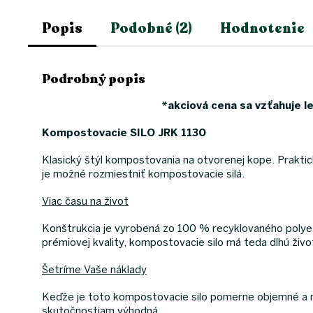
Popis
Podobné (2)
Hodnotenie
Podrobný popis
*akciová cena sa vzťahuje 
Kompostovacie SILO JRK 1130
Klasický štýl kompostovania na otvorenej kope. Praktické
je možné rozmiestniť kompostovacie silá.
Viac času na život
Konštrukcia je vyrobená zo 100 % recyklovaného polyety
prémiovej kvality, kompostovacie silo má teda dlhú živo
Šetríme Vaše náklady
Keďže je toto kompostovacie silo pomerne objemné a m
skutočnostiam výhodná.