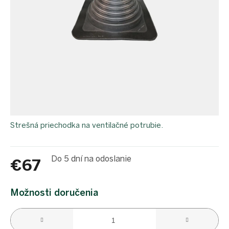
proEXPORT_sk
Eko
domácnosť
Čo má
teraz
zelenú
Ekodrogéria
Darčeky
Bezodpadová
kancelária
Vianoce
Strešná priechodka na ventilačné potrubie.
Vianoce
pre
všetkých
Do 5 dní na odoslanie
€67
Náš
výber
Jednotková
cena:
Možnosti doručenia
Prihlásenie