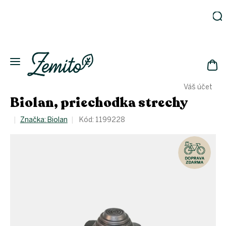
Prejsť
na
obsah
Záhrada
Ekodomácnosť
Ekologická
NÁK
drogéria
Váš účet
KOŠ
Kozmetika
Biolan, priechodka strechy
Fľaše
Značka:
Biolan
Kód:
1199228
Akcia
Zachráň
a ušetri
Novinky
Eko
fľaše
Starostlivosť
o telo