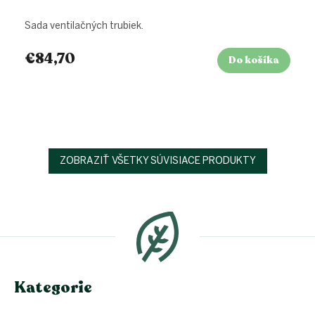
Sada ventilačných trubiek.
€84,70
Do košíka
ZOBRAZIŤ VŠETKY SÚVISIACE PRODUKTY
Z
á
p
ä
t
i
e
Kategorie