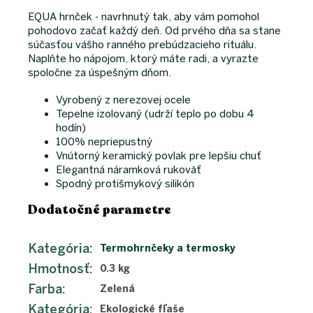
EQUA hrnček - navrhnutý tak, aby vám pomohol
pohodovo začať každý deň. Od prvého dňa sa stane
súčasťou vášho ranného prebúdzacieho rituálu.
Naplňte ho nápojom, ktorý máte radi, a vyrazte
spoločne za úspešným dňom.
Vyrobený z nerezovej ocele
Tepelne izolovaný (udrží teplo po dobu 4
hodín)
100% nepriepustný
Vnútorný keramický povlak pre lepšiu chuť
Elegantná náramková rukoväť
Spodný protišmykový silikón
Dodatočné parametre
Kategória
:
Termohrnčeky a termosky
Hmotnosť
:
0.3 kg
Farba
:
Zelená
Kategória
:
Ekologické fľaše