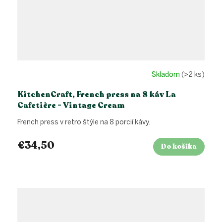
Skladom
(>2 ks)
KitchenCraft, French press na 8 káv La
Cafetière - Vintage Cream
French press v retro štýle na 8 porcií kávy.
€34,50
Do košíka