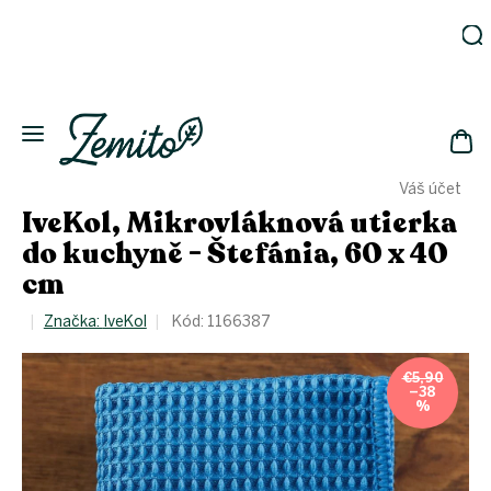
Prejsť
na
obsah
Záhrada
Ekodomácnosť
Ekologická
NÁK
drogéria
Váš účet
KOŠ
Kozmetika
IveKol, Mikrovláknová utierka
Fľaše
do kuchyně - Štefánia, 60 x 40
cm
Akcia
Zachráň
Značka:
IveKol
Kód:
1166387
a ušetri
Novinky
€5,90
Eko
–38
fľaše
%
Starostlivosť
o telo