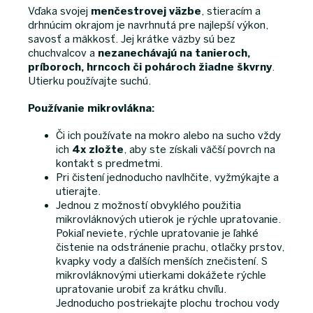
Vďaka svojej
menčestrovej väzbe
, stieracím a
drhnúcim okrajom je navrhnutá pre najlepší výkon,
savosť a mäkkosť. Jej krátke väzby sú bez
chuchvalcov a
nezanechávajú na tanieroch,
príboroch, hrncoch či pohároch žiadne škvrny
.
Utierku používajte suchú.
Používanie mikrovlákna:
Či ich používate na mokro alebo na sucho vždy
ich
4x zložte
, aby ste získali väčší povrch na
kontakt s predmetmi.
Pri čistení jednoducho navlhčite, vyžmýkajte a
utierajte.
Jednou z možností obvyklého použitia
mikrovláknových utierok je rýchle upratovanie.
Pokiaľ neviete, rýchle upratovanie je ľahké
čistenie na odstránenie prachu, otlačky prstov,
kvapky vody a ďalších menších znečistení. S
mikrovláknovými utierkami dokážete rýchle
upratovanie urobiť za krátku chvíľu.
Jednoducho postriekajte plochu trochou vody