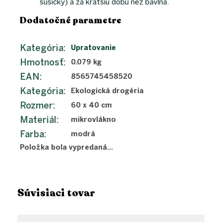
sušičky) a za kratšiu dobu než bavlna.
Dodatočné parametre
Kategória
:
Upratovanie
Hmotnosť
:
0.079 kg
EAN
:
8565745458520
Kategória
:
Ekologická drogéria
Rozmer
:
60 x 40 cm
Materiál
:
mikrovlákno
Farba
:
modrá
Položka bola vypredaná…
Súvisiaci tovar