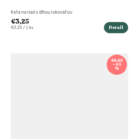
Kefa na riad s dlhou rukoväťou
€3,25
Detail
Jednotková
€3,25 / 1 ks
cena:
€6,50
–40
%