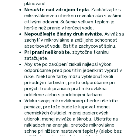
plánované.
Nesušte nad zdrojom tepla.
Zachádzajte s
mikrovláknovou utierkou rovnako ako s vašimi
citlivými odevmi. Sušenie veľkým teplom je
horšie než pranie v horúcej vode.
Nepoužívajte žiadny druh aviváže.
Aviváž sa
zachytí v mikrovlákne a zníži jeho schopnosť
absorbovať vodu, čistiť a zachycovať špinu.
Pri praní neškrobte
, zbytočne tkaninu
zaťažujete.
Aby ste po zakúpení získali najlepší výkon,
odporúčame pred použitím jedenkrát vyprať v
ruke. Niektoré farby môžu vyblednúť kvôli
prírodným farbivám, preto odporúčame pri
prvých troch praniach prať mikrovlákna
oddelene alebo s podobnými farbami.
Vďaka svojej mikrovláknovej utierke ušetríte
peniaze, pretože budete kupovať menej
chemických čistidiel, menej papierových
utierok, menej aviváže a škrobu. Ušetríte na
nákladoch na energiu, pretože mikrovlákno
schne pri nižšom nastavení teploty (alebo bez