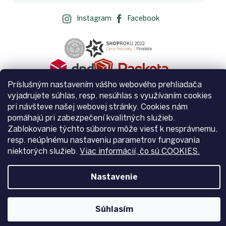
Instagram
Facebook
Príslušným nastavením vášho webového prehliadača
vyjadrujete súhlas, resp. nesúhlas s využívaním cookies
pri návšteve našej webovej stránky. Cookies nám
pomáhajú pri zabezpečení kvalitných služieb.
Zablokovanie týchto súborov môže viesť k nesprávnemu,
Vytvoril Shoptet
resp. neúplnému nastaveniu parametrov fungovania
niektorých služieb.
Viac informácií, čo sú COOKIES.
Copyright 2026
Zemito.sk
. Všetky práva vyhradené.
Upraviť
nastavenie cookies
Nastavenie
Súhlasím