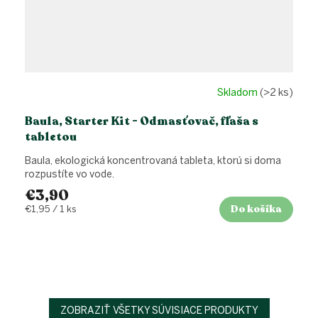
Skladom
(>2 ks)
Baula, Starter Kit - Odmasťovač, fľaša s
tabletou
Baula, ekologická koncentrovaná tableta, ktorú si doma
rozpustíte vo vode.
€3,90
Do košíka
Jednotková
€1,95 / 1 ks
cena:
ZOBRAZIŤ VŠETKY SÚVISIACE PRODUKTY