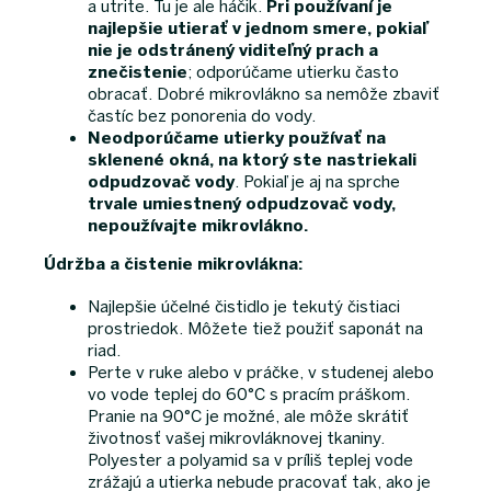
a utrite. Tu je ale háčik.
Pri používaní je
najlepšie utierať v jednom smere, pokiaľ
nie je odstránený viditeľný prach a
znečistenie
; odporúčame utierku často
obracať. Dobré mikrovlákno sa nemôže zbaviť
častíc bez ponorenia do vody.
Neodporúčame utierky používať na
sklenené okná, na ktorý ste nastriekali
odpudzovač vody
. Pokiaľ je aj na sprche
trvale umiestnený odpudzovač vody,
nepoužívajte mikrovlákno.
Údržba a čistenie mikrovlákna:
Najlepšie účelné čistidlo je tekutý čistiaci
prostriedok. Môžete tiež použiť saponát na
riad.
Perte v ruke alebo v práčke, v studenej alebo
vo vode teplej do 60°C s pracím práškom.
Pranie na 90°C je možné, ale môže skrátiť
životnosť vašej mikrovláknovej tkaniny.
Polyester a polyamid sa v príliš teplej vode
zrážajú a utierka nebude pracovať tak, ako je