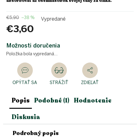
absorbovať až osemnásobok svojej váhy za vlhka.
€5,90
–38 %
Vypredané
€3,60
Jednotková
cena:
Možnosti doručenia
Položka bola vypredaná…
OPÝTAŤ SA
STRÁŽIŤ
ZDIEĽAŤ
Popis
Podobné (1)
Hodnotenie
Diskusia
Podrobný popis