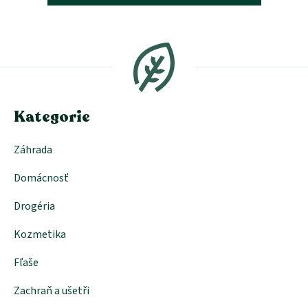
Z
á
p
ä
t
i
e
Kategorie
Záhrada
Domácnosť
Drogéria
Kozmetika
Fľaše
Zachraň a ušetři