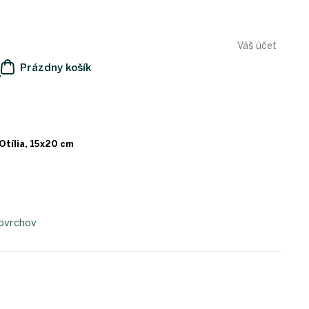
Váš účet
Prázdny košík
y
NÁKUPNÝ
KOŠÍK
 Otília, 15x20 cm
povrchov