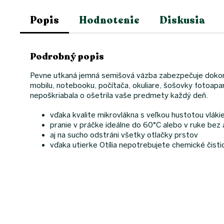
Popis
Hodnotenie
Diskusia
Podrobný popis
Pevne utkaná jemná semišová väzba zabezpečuje dokonalé
mobilu, notebooku, počítača, okuliare, šošovky fotoapa
nepoškriabala o ošetrila vaše predmety každý deň.
vďaka kvalite mikrovlákna s veľkou hustotou vláki
pranie v práčke ideálne do 60°C alebo v ruke bez 
aj na sucho odstráni všetky otlačky prstov
vďaka utierke Otília nepotrebujete chemické čistid
Z