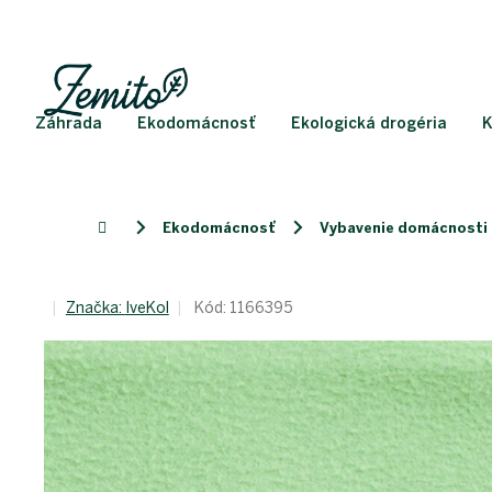
Prejsť
na
obsah
Záhrada
Ekodomácnosť
Ekologická drogéria
K
Ekodomácnosť
Vybavenie domácnosti
Domov
Značka:
IveKol
Kód:
1166395