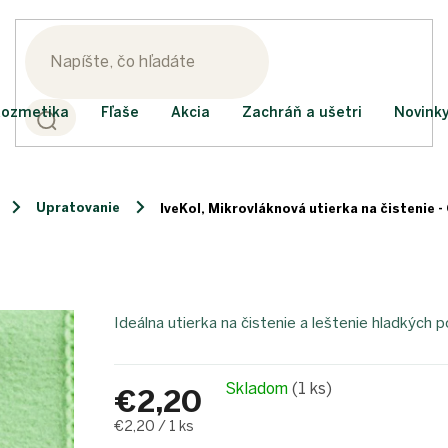
ozmetika
Fľaše
Akcia
Zachráň a ušetri
Novink
Upratovanie
IveKol, Mikrovláknová utierka na čistenie -
Ideálna utierka na čistenie a leštenie hladkých 
Skladom
(1 ks)
€2,20
Jednotková
€2,20 / 1 ks
cena: