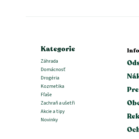
á
p
ä
t
i
e
Kategorie
Inf
Záhrada
Ods
Domácnosť
Nák
Drogéria
Kozmetika
Pre
Fľaše
Ob
Zachraň a ušetři
Akcie a tipy
Rek
Novinky
Och