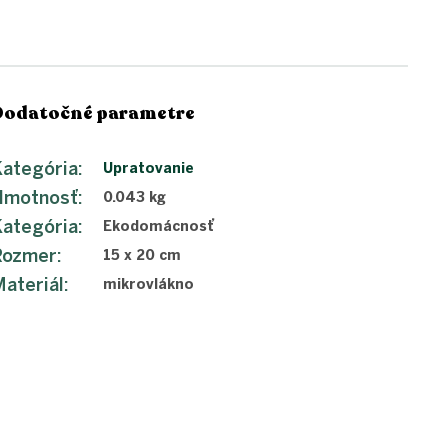
Dodatočné parametre
ategória
:
Upratovanie
Hmotnosť
:
0.043 kg
ategória
:
Ekodomácnosť
Rozmer
:
15 x 20 cm
ateriál
:
mikrovlákno