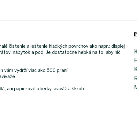
 čistenie a leštenie hladkých povrchov ako napr.: displej
K
rátov, nábytok a pod. Je dostatočne hebká na to, aby nič
K
en vám vydrží viac ako 500 praní
aviváže
M
lá, ani papierové utierky, aviváž a škrob