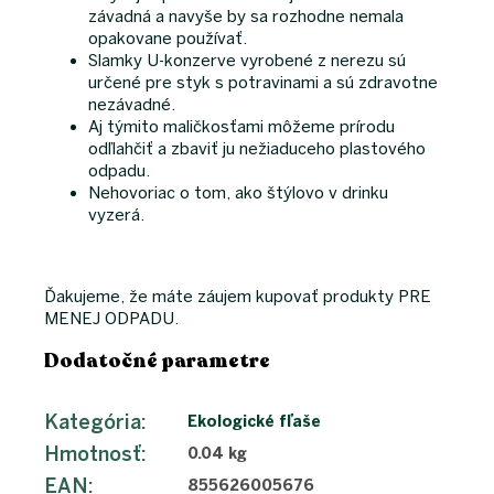
závadná a navyše by sa rozhodne nemala
opakovane používať.
Slamky U-konzerve vyrobené z nerezu sú
určené pre styk s potravinami a sú zdravotne
nezávadné.
Aj týmito maličkosťami môžeme prírodu
odľlahčiť a zbaviť ju nežiaduceho plastového
odpadu.
Nehovoriac o tom, ako štýlovo v drinku
vyzerá.
Ďakujeme, že máte záujem kupovať produkty PRE
MENEJ ODPADU.
Dodatočné parametre
Kategória
:
Ekologické fľaše
Hmotnosť
:
0.04 kg
EAN
:
855626005676