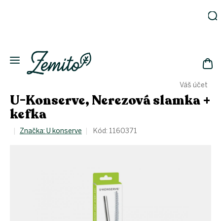
Prejsť
na
obsah
Záhrada
Ekodomácnosť
Ekologická
NÁK
drogéria
Váš účet
KOŠ
Kozmetika
U-Konserve, Nerezová slamka +
Fľaše
kefka
Akcia
Značka:
U konserve
Kód:
1160371
Zachráň
a ušetri
Novinky
Eko
fľaše
Starostlivosť
o telo