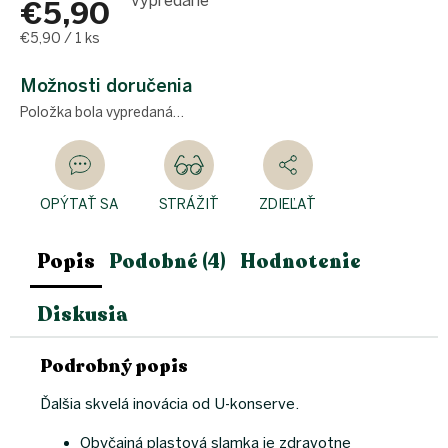
Vypredané
€5,90
Jednotková
€5,90 / 1 ks
cena:
Možnosti doručenia
Položka bola vypredaná…
OPÝTAŤ SA
STRÁŽIŤ
ZDIEĽAŤ
Popis
Podobné (4)
Hodnotenie
Diskusia
Podrobný popis
Ďalšia skvelá inovácia od U-konserve.
Obyčajná plastová slamka je zdravotne