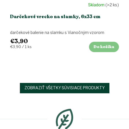
Skladom
(>2 ks)
Darčekové vrecko na slamky, 6x33 cm
darčekové balenie na slamku s Vianočným vzorom
€3,90
Do košíka
Jednotková
€3,90 / 1 ks
cena:
ZOBRAZIŤ VŠETKY SÚVISIACE PRODUKTY
Z
á
p
ä
t