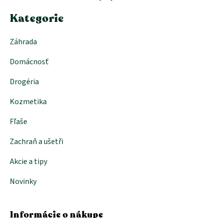
i
e
Kategorie
Záhrada
Domácnosť
Drogéria
Kozmetika
Fľaše
Zachraň a ušetři
Akcie a tipy
Novinky
Informácie o nákupe