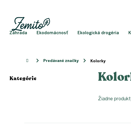
Prejsť
na
obsah
Záhrada
Ekodomácnosť
Ekologická drogéria
K
Predávané značky
Domov
Kolorky
Kolor
B
Kategórie
o
Preskočiť
kategórie
č
n
ý
Žiadne produk
Z
p
á
a
p
n
ä
e
t