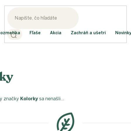
ozmetika
Fľaše
Akcia
Zachráň a ušetri
Novink
ky
ty značky
Kolorky
sa nenašli...