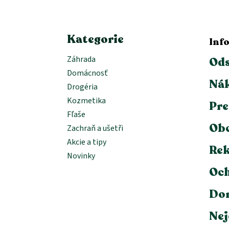
l
i
e
Kategorie
Inf
Záhrada
Ods
Domácnosť
Nák
Drogéria
Kozmetika
Pre
Fľaše
Ob
Zachraň a ušetři
Akcie a tipy
Rek
Novinky
Och
Dor
Nej