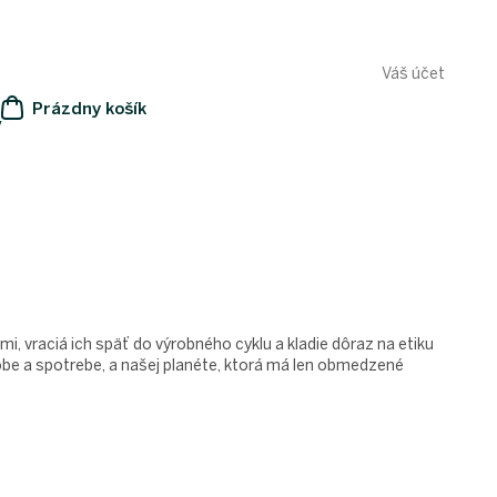
Váš účet
Prázdny košík
y
NÁKUPNÝ
KOŠÍK
i, vraciá ich späť do výrobného cyklu a kladie dôraz na etiku
obe a spotrebe, a našej planéte, ktorá má len obmedzené