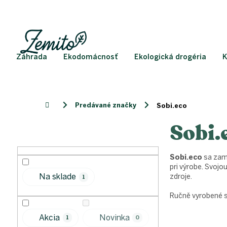
Prejsť
na
obsah
Záhrada
Ekodomácnosť
Ekologická drogéria
K
Predávané značky
Domov
Sobi.eco
Sobi.
B
o
č
Sobi.eco
sa zame
n
pri výrobe. Svoj
ý
Na sklade
zdroje.
1
p
a
Ručně vyrobené s
n
e
Akcia
Novinka
1
0