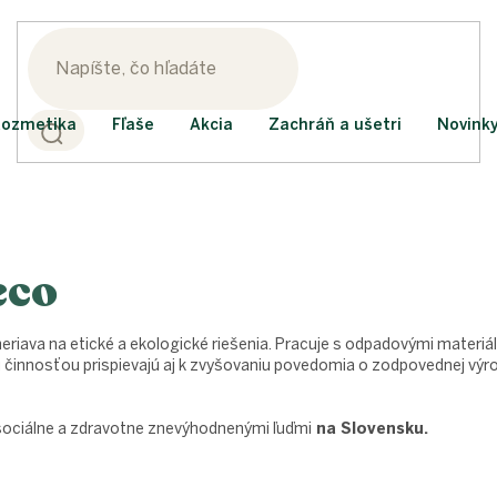
ozmetika
Fľaše
Akcia
Zachráň a ušetri
Novink
eco
riava na etické a ekologické riešenia. Pracuje s odpadovými materiálm
ou činnosťou prispievajú aj k zvyšovaniu povedomia o zodpovednej výr
ociálne a zdravotne znevýhodnenými ľuďmi
na Slovensku.