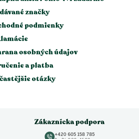
p
i
dávané značky
s
u
chodné podmienky
lamácie
rana osobných údajov
učenie a platba
častějšie otázky
Zákaznícka podpora
+420 605 158 785