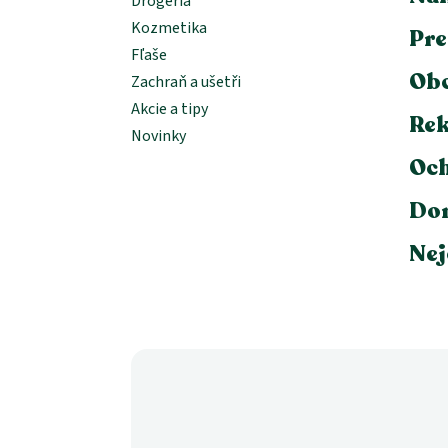
Drogéria
Kozmetika
Pre
Fľaše
Ob
Zachraň a ušetři
Akcie a tipy
Rek
Novinky
Och
Dor
Nej