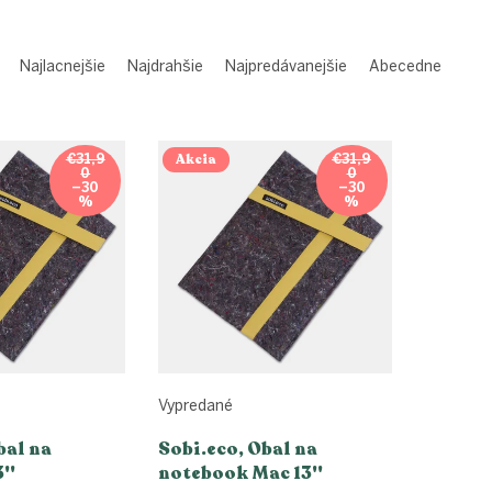
Najlacnejšie
Najdrahšie
Najpredávanejšie
Abecedne
Akcia
€31,9
€31,9
0
0
–30
–30
%
%
Vypredané
bal na
Sobi.eco, Obal na
''
notebook Mac 13''