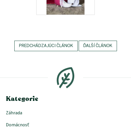
PREDCHÁDZAJÚCI ČLÁNOK
ĎALŠÍ ČLÁNOK
Z
á
p
ä
t
i
e
Kategorie
Záhrada
Domácnosť