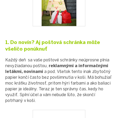
1. Do novín? Aj poštová schránka môže
všeličo ponúknuť
Každý deň sa vaše poštové schránky neúprosne plnia
nevyžiadanou poštou,
reklamnými a informačnými
letákmi, novinami
a pod. Všetok tento inak zbytočný
papier končí často bez povšimnutia v koši. Má bohužiaľ
moc krátku životnosť, pritom hýri farbami a ako baliaci
papier je ideálny. Teraz je ten správny čas, kedy ho
využiť. Splní účel a vám nebude ľúto, že skončí
potrhaný v koši.