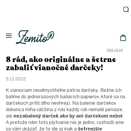
Prejsť
na
obsah
Záhrada
Ekodomácnosť
Ekologická
NÁK
drogéria
Váš účet
KOŠ
Kozmetika
8 rád, ako originálne a šetrne
Fľaše
zabaliť vianočné darčeky!
Akcia
5.12.2022
Zachráň
a ušetri
K vianociam neodmysliteľne patria darčeky. Bežne ich
Novinky
balíme do jednorazových baliacich papierov, ktoré sa na
darčekoch príliš dlho neohrejú. Na balenie darčekov
Eko
fľaše
dokonca míňa väčšina z nás každý rok nemalé peniaze,
ale
nezabalený darček ako by ani darčekom nebol
.
Starostlivosť
A pretože nám toto plytvanie nie je jedno, rozhodli sme
o telo
sa vám ukázať, že to ide aj inak a
šetrnejšie