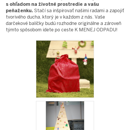
proEXPORT_sk
s ohľadom na životné prostredie a vašu
Eko
peňaženku.
Stačí sa inšpirovať našimi radami a zapojiť
domácnosť
tvorivého ducha, ktorý je v každom z nás. Vaše
Čo má
darčekové balíčky budú rozhodne originálne a zároveň
teraz
týmto spôsobom idete po ceste K MENEJ ODPADU!
zelenú
Ekodrogéria
Darčeky
Bezodpadová
kancelária
Vianoce
Vianoce
pre
všetkých
Náš
výber
Prihlásenie