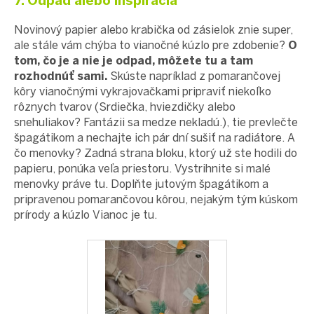
7. Odpad alebo inšpirácia
Novinový papier alebo krabička od zásielok znie super,
ale stále vám chýba to vianočné kúzlo pre zdobenie?
O
tom, čo je a nie je odpad, môžete tu a tam
rozhodnúť sami.
Skúste napríklad z pomarančovej
kôry vianočnými vykrajovačkami pripraviť niekoľko
rôznych tvarov (Srdiečka, hviezdičky alebo
snehuliakov? Fantázii sa medze nekladú.), tie prevlečte
špagátikom a nechajte ich pár dní sušiť na radiátore. A
čo menovky? Zadná strana bloku, ktorý už ste hodili do
papieru, ponúka veľa priestoru. Vystrihnite si malé
menovky práve tu. Doplňte jutovým špagátikom a
pripravenou pomarančovou kôrou, nejakým tým kúskom
prírody a kúzlo Vianoc je tu.