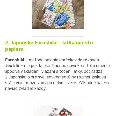
2. Japonské Furoshiki – látka miesto
papiera
Furoshiki
- metóda balenia darčekov do r
ôznych
textílií
– nie je zďaleka žiadnou novinkou. Toto umenie
spočíva v skladaní, viazaní a točení látky, pochádza
z Japonska a pre svoj enviromentálny rozmer získava
stále viac priaznivcov po celom svete. Základné balenie
naviac zvládne každý.