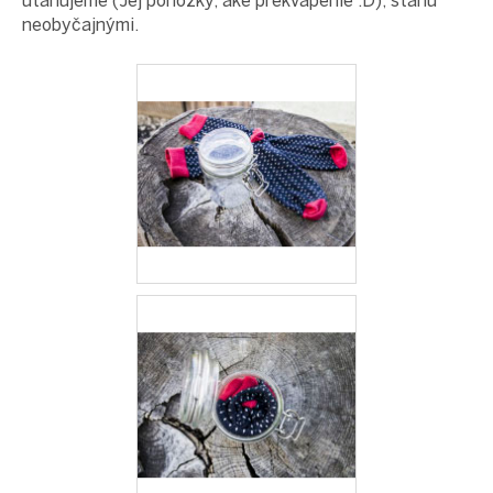
uťahujeme (Jéj ponožky, aké prekvapenie :D), stanú
neobyčajnými.