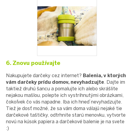
6. Znovu používajte
Nakupujete darčeky cez internet?
Balenia, v ktorých
vám darčeky prídu domov, nevyhadzujte
. Dajte im
taktiež druhú šancu a pomalujte ich alebo skrášlite
nejakou mašlou, polepte ich vystrihnutými obrázkami,
čokoľvek čo vás napadne. Iba ich hneď nevyhadzujte.
Tiež je dosť možné, že sa vám doma válajú nejaké tie
darčekové taštičky, odtrhnite starú menovku, vytvorte
novú na kúsok papiera a darčekové balenie je na svete
:)