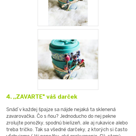
4. „ZAVARTE" váš darček
Snáď v každej špajze sa nájde nejaká ta sklenená
zavarovačka. Čo s ňou? Jednoducho do nej pekne
zrolujte ponožky, spodnú bielizeň, ale aj rukavice alebo
treba tričko. Tak sa všedné darčeky, z ktorých si často