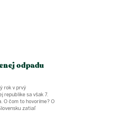
menej odpadu
 rok v prvý
 republike sa však 7.
a. O čom to hovoríme? O
lovensku zatiaľ