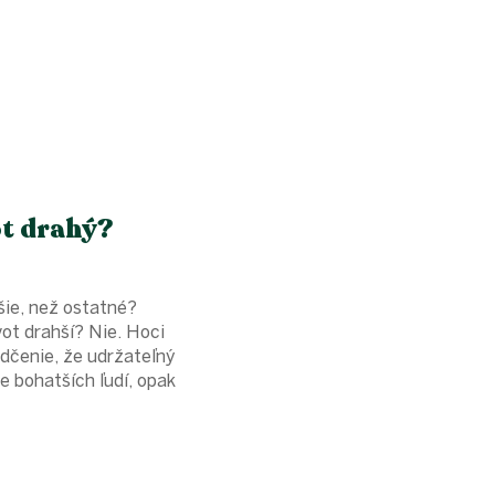
ot drahý?
šie, než ostatné?
ot drahší? Nie. Hoci
edčenie, že udržateľný
e bohatších ľudí, opak