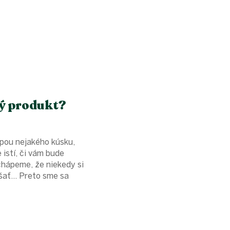
ý produkt?
úpou nejakého kúsku,
 istí, či vám bude
chápeme, že niekedy si
ať... Preto sme sa