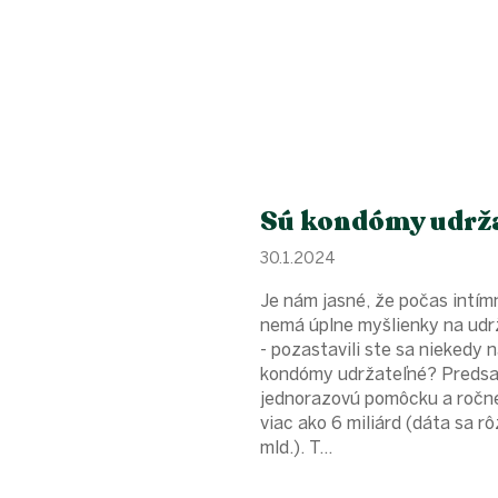
Sú kondómy udrž
30.1.2024
Je nám jasné, že počas intím
nemá úplne myšlienky na udr
- pozastavili ste sa niekedy 
kondómy udržateľné? Predsa 
jednorazovú pomôcku a ročne
viac ako 6 miliárd (dáta sa r
mld.). T...