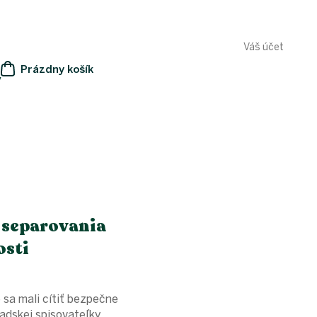
Váš účet
Prázdny košík
y
NÁKUPNÝ
KOŠÍK
 separovania
osti
sa mali cítiť bezpečne
nadskej spisovateľky