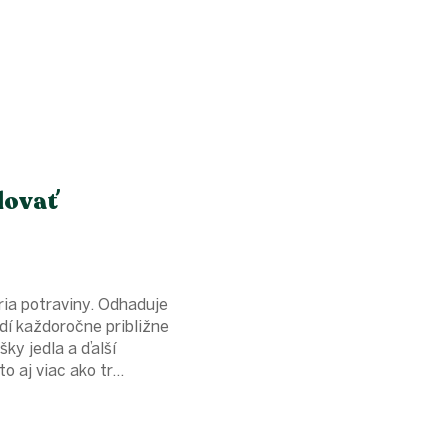
dovať
ria potraviny. Odhaduje
dí každoročne približne
ky jedla a ďalší
 aj viac ako tr...