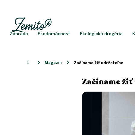
Prejsť
na
obsah
Záhrada
Ekodomácnosť
Ekologická drogéria
K
Magazín
Domov
Začíname žiť udržateľne
Začíname žiť
V
ý
p
i
s
č
l