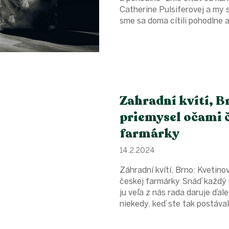
Catherine Pulsiferovej a my 
sme sa doma cítili pohodlne a
Zahradní kvítí, B
priemysel očami 
farmárky
14.2.2024
Záhradní kvítí, Brno: Kvetin
českej farmárky Snáď každý r
ju veľa z nás rada daruje ďale
niekedy, keď ste tak postávali