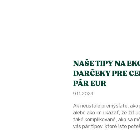
NAŠE TIPY NA E
DARČEKY PRE CE
PÁR EUR
9.11.2023
Ak neustále premýšľate, ako 
alebo ako im ukázať, že žiť ud
také komplikované, ako sa m
vás pár tipov, ktoré isto poteš