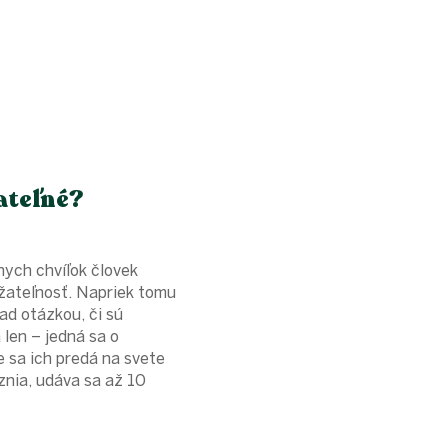
ateľné?
nych chvíľok človek
žateľnosť. Napriek tomu
nad otázkou, či sú
len – jedná sa o
 sa ich predá na svete
ôznia, udáva sa až 10