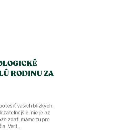
KOLOGICKÉ
LÚ RODINU ZA
potešiť vašich blízkych,
ržateľnejšie, nie je až
ôže zdať, máme tu pre
ia. Vert...