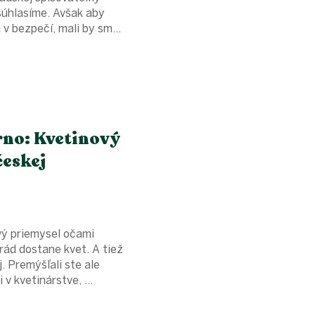
súhlasíme. Avšak aby
 v bezpečí, mali by sm...
rno: Kvetinový
českej
ový priemysel očami
ád dostane kvet. A tiež
j. Premýšľali ste ale
 v kvetinárstve, ...