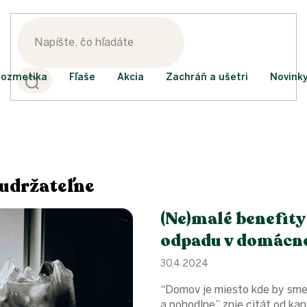
ozmetika
Fľaše
Akcia
Zachráň a ušetri
Novink
 udržateľne
(Ne)malé benefity
odpadu v domácn
30.4.2024
“Domov je miesto kde by sme 
a pohodlne” znie citát od ka