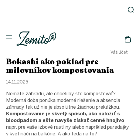
Prejsť
na
obsah
Záhrada
Ekodomácnosť
Ekologická
NÁK
drogéria
Váš účet
KOŠ
Kozmetika
Bokashi ako poklad pre
Fľaše
milovníkov kompostovania
Akcia
14.11.2025
Zachráň
a ušetri
Nemáte záhradu, ale chceli by ste kompostovať?
Novinky
Moderná doba ponúka moderné riešenie a absencia
záhrady tak už nie je absolútne žiadnou prekážkou.
Eko
fľaše
Kompostovanie je skvelý spôsob, ako naložiť s
bioodpadom a ešte navyše získať cenné hnojivo
Starostlivosť
napr. pre vaše izbové rastliny alebo napríklad paradajky
o telo
v kvetináči na balkóne. A ako teda na to?