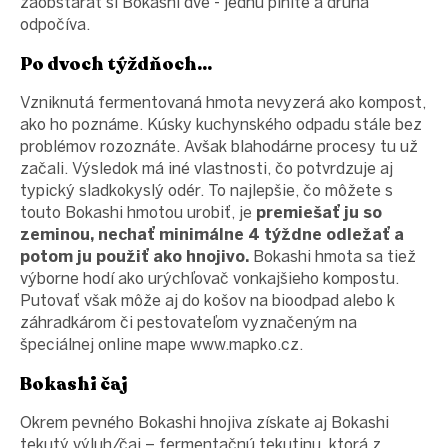
zaobstarať si Bokashi dve - jednu plníte a druhá
odpočíva.
Po dvoch týždňoch...
Vzniknutá fermentovaná hmota nevyzerá ako kompost,
ako ho poznáme. Kúsky kuchynského odpadu stále bez
problémov rozoznáte. Avšak blahodárne procesy tu už
začali. Výsledok má iné vlastnosti, čo potvrdzuje aj
typický sladkokyslý odér. To najlepšie, čo môžete s
touto Bokashi hmotou urobiť, je
premiešať ju so
zeminou, nechať minimálne 4 týždne odležať a
potom ju použiť ako hnojivo.
Bokashi hmota sa tiež
výborne hodí ako urýchľovač vonkajšieho kompostu.
Putovať však môže aj do košov na bioodpad alebo k
záhradkárom či pestovateľom vyznačeným na
špeciálnej online mape www.mapko.cz.
Bokashi čaj
Okrem pevného Bokashi hnojiva získate aj Bokashi
tekutý výluh/čaj – fermentačnú tekutinu, ktorá z