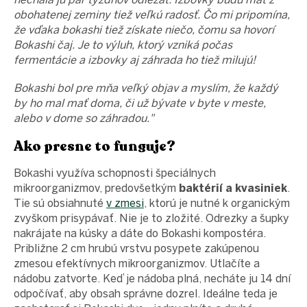
obohatenej zeminy tiež veľkú radosť. Čo mi pripomína,
že vďaka bokashi tiež získate niečo, čomu sa hovorí
Bokashi čaj. Je to výluh, ktorý vzniká počas
fermentácie a izbovky aj záhrada ho tiež milujú!
Bokashi bol pre mňa veľký objav a myslím, že každý
by ho mal mať doma, či už bývate v byte v meste,
alebo v dome so záhradou."
Ako presne to funguje?
Bokashi využíva schopnosti špeciálnych
mikroorganizmov, predovšetkým
baktérií a kvasiniek
.
Tie sú obsiahnuté
v zmesi
, ktorú je nutné k organickým
zvyškom prisypávať. Nie je to zložité. Odrezky a šupky
nakrájate na kúsky a dáte do Bokashi kompostéra.
Približne 2 cm hrubú vrstvu posypete zakúpenou
zmesou efektívnych mikroorganizmov. Utlačíte a
nádobu zatvorte. Keď je nádoba plná, necháte ju 14 dní
odpočívať, aby obsah správne dozrel. Ideálne teda je