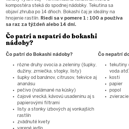
kompostéra steká do spodnej nádobky. Tekutina sa
objaví zhruba po 14 dňoch. Bokashi čaj je ideálny na
hnojenie rastlín.
Riedi sa v pomere 1 : 100 a používa
sa raz za týždeň alebo 14 dní.
Čo patrí a nepatrí do bokashi
nádoby?
Čo patrí do Bokashi nádoby?
Čo nepatrí d
rôzne druhy ovocia a zeleniny (šupky,
tekutiny 
dužiny, zrniečka, stopky, listy)
voda atď.
šupky od banánov, citrusov, tekvice aj
kosti
ananásu
papier
pečivo (nalámané na kúsky)
popol
čajové vrecká, kávovú usadeninu aj s
zvieracie
papierovými filtrami
listy a stonky izbových aj vonkajších
rastlín
zvädnuté kvety
varené jedlo