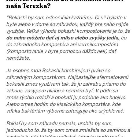
naša Terezka?
"Bokashi by som odporučila každému. Či už bývate v
byte alebo v dome so záhradou, každý pre neho nájde
využitie. Veľká výhoda bokashi kompostovania je to, že
do neho môžete dať aj mäso alebo zvyšky jedla,
čo
do záhradného kompostéra ani vermikompostéra
(kompostovanie v byte pomocou dážďoviek) dať
nemôžete.
Ja osobne rada Bokashi kombinujem práve so
záhradným kompostérom. Najčastejšie sfermetovanú
bokashi zmes využívam tak, že ju zahrabu priamo do
záhona, zasypem hlinou a nechám byť. V pôde sa
zmes rýchlo rozloží a obohatí ju podobne ako hnojivo.
Alebo zmes hodím do klasického kompostéra, kde
vďaka baktériám výborne zafunguje ako urýchľovač.
Pokiaľ by som záhradu nemala, urobila by som
jednoducho to, že by som zmes zmiešala so zeminou a
nechala ju pár týždňov odležať. Izbovky budú mať z