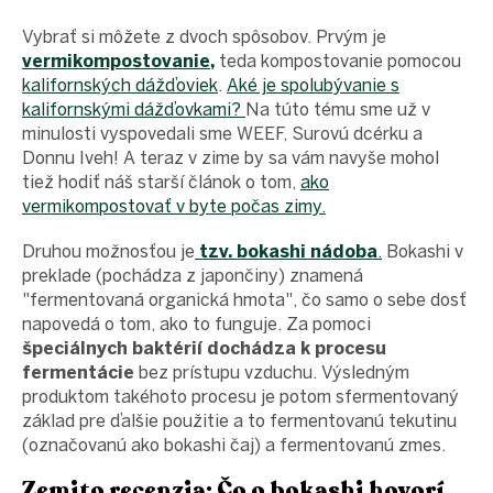
proEXPORT_sk
Eko
Vybrať si môžete z dvoch spôsobov. Prvým je
domácnosť
vermikompostovanie,
teda kompostovanie pomocou
kalifornských dážďoviek
.
Aké je spolubývanie s
Čo má
teraz
kalifornskými dážďovkami?
Na túto tému sme už v
zelenú
minulosti vyspovedali sme WEEF, Surovú dcérku a
Ekodrogéria
Donnu Iveh! A teraz v zime by sa vám navyše mohol
tiež hodiť náš starší článok o tom,
ako
Darčeky
vermikompostovať v byte počas zimy.
Bezodpadová
kancelária
Druhou možnosťou je
tzv. bokashi nádoba
.
Bokashi v
Vianoce
preklade (pochádza z japončiny) znamená
"fermentovaná organická hmota", čo samo o sebe dosť
Vianoce
pre
napovedá o tom, ako to funguje. Za pomoci
všetkých
špeciálnych baktérií dochádza k procesu
Náš
fermentácie
bez prístupu vzduchu. Výsledným
výber
produktom takéhoto procesu je potom sfermentovaný
Prihlásenie
základ pre ďalšie použitie a to fermentovanú tekutinu
(označovanú ako bokashi čaj) a fermentovanú zmes.
Zemito recenzia: Čo o bokashi hovorí