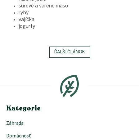
surové a varené mäso
ryby
vajíčka
jogurty
ĎALŠÍ ČLÁNOK
Z
á
p
ä
t
i
e
Kategorie
Záhrada
Domácnosť