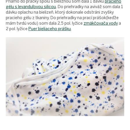
Priamo do práčky spolu s bielizňou som dala 1 dávku
pracieho
gélu s levanduľovou silicou
. Do priehradky na aviváž som dala 1
dávku oplachu na bielizeň, ktorý dokonale odstráni zvyšky
pracieho gélu z tkaniny.
Do priehradky na prací prášok(keďže
mám tvrdú vodu) som dala 2,5 pol. lyžice
zmäkčovača vody
a
2 pol. lyžice
Puer bieliaceho prášku
.