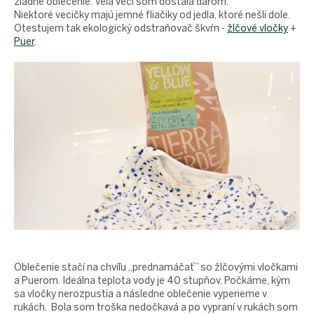
proEXPORT_sk
žiadne oblečenie. Veľa vecí som dostala darom.
Niektoré vecičky majú jemné fliačiky od jedla, ktoré nešli dole.
Eko
Otestujem tak ekologický odstraňovač škvŕn -
žlčové vločky
+
domácnosť
Puer
.
Čo má
teraz
zelenú
Ekodrogéria
Darčeky
Bezodpadová
kancelária
Vianoce
Vianoce
pre
všetkých
Náš
výber
Prihlásenie
Oblečenie stačí na chvíľu ,,prednamáčať” so žlčovými vločkami
a Puerom. Ideálna teplota vody je 40 stupňov. Počkáme, kým
sa vločky nerozpustia a následne oblečenie vyperieme v
rukách. Bola som troška nedočkavá a po vypraní v rukách som