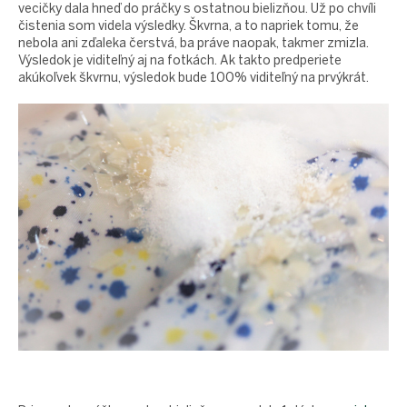
vecičky dala hneď do práčky s ostatnou bielizňou. Už po chvíli
čistenia som videla výsledky. Škvrna, a to napriek tomu, že
nebola ani zďaleka čerstvá, ba práve naopak, takmer zmizla.
Výsledok je viditeľný aj na fotkách. Ak takto predperiete
akúkoľvek škvrnu, výsledok bude 100% viditeľný na prvýkrát.