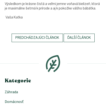
Výsledkom je krásne čistá a veľmi jemne voňavá bielizeň, ktorá
je maximálne šetrná k prírode a aj k pokožke vášho bábätka.
Vaša Katka
PREDCHÁDZAJÚCI ČLÁNOK
ĎALŠÍ ČLÁNOK
Z
á
p
ä
t
i
e
Kategorie
Záhrada
Domácnosť