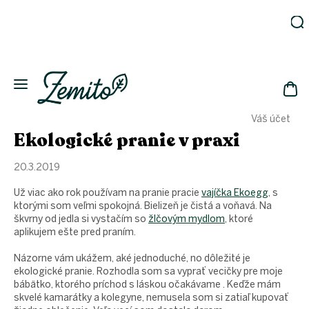
Prejsť
na
obsah
Záhrada
Ekodomácnosť
Ekologická
NÁK
drogéria
Váš účet
KOŠ
Kozmetika
Ekologické pranie v praxi
Fľaše
20.3.2019
Akcia
Už viac ako rok používam na pranie pracie
vajíčka Ekoegg
, s
Zachráň
a ušetri
ktorými som veľmi spokojná. Bielizeň je čistá a voňavá. Na
škvrny od jedla si vystačím so
žlčovým mydlom
, ktoré
Novinky
aplikujem ešte pred praním.
Eko
fľaše
Názorne vám ukážem, aké jednoduché, no dôležité je
ekologické pranie. Rozhodla som sa vyprať vecičky pre moje
Starostlivosť
bábätko, ktorého príchod s láskou očakávame . Keďže mám
o telo
skvelé kamarátky a kolegyne, nemusela som si zatiaľ kupovať