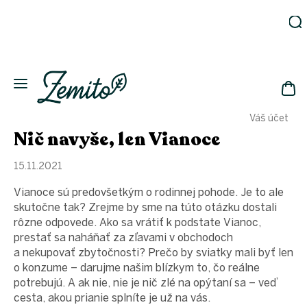
Prejsť
na
obsah
Záhrada
Ekodomácnosť
Ekologická
NÁK
drogéria
Váš účet
KOŠ
Kozmetika
Nič navyše, len Vianoce
Fľaše
15.11.2021
Akcia
Vianoce sú predovšetkým o rodinnej pohode. Je to ale
Zachráň
a ušetri
skutočne tak? Zrejme by sme na túto otázku dostali
rôzne odpovede. Ako sa vrátiť k podstate Vianoc,
Novinky
prestať sa naháňať za zľavami v obchodoch
Eko
a nekupovať zbytočnosti? Prečo by sviatky mali byť len
fľaše
o konzume – darujme našim blízkym to, čo reálne
Starostlivosť
potrebujú. A ak nie, nie je nič zlé na opýtaní sa – veď
o telo
cesta, akou prianie splníte je už na vás.