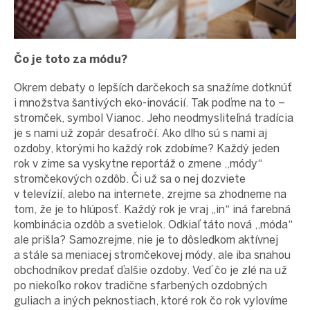
Čo je toto za módu?
Okrem debaty o lepších darčekoch sa snažíme dotknúť
i množstva šantivých eko-inovácií. Tak poďme na to –
stromček, symbol Vianoc. Jeho neodmysliteľná tradícia
je s nami už zopár desaťročí. Ako dlho sú s nami aj
ozdoby, ktorými ho každý rok zdobíme? Každý jeden
rok v zime sa vyskytne reportáž o zmene ,,módy“
stromčekových ozdôb. Či už sa o nej dozviete
v televízií, alebo na internete, zrejme sa zhodneme na
tom, že je to hlúposť. Každý rok je vraj „in“ iná farebná
kombinácia ozdôb a svetielok. Odkiaľ táto nová ,,móda“
ale prišla? Samozrejme, nie je to dôsledkom aktívnej
a stále sa meniacej stromčekovej módy, ale iba snahou
obchodníkov predať ďalšie ozdoby. Veď čo je zlé na už
po niekoľko rokov tradične sfarbených ozdobných
guliach a iných peknostiach, ktoré rok čo rok vylovíme