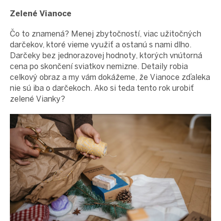
proEXPORT_sk
Zelené Vianoce
Eko
domácnosť
Čo to znamená? Menej zbytočností, viac užitočných
Čo má
darčekov, ktoré vieme využiť a ostanú s nami dlho.
teraz
zelenú
Darčeky bez jednorazovej hodnoty, ktorých vnútorná
cena po skončení sviatkov nemizne. Detaily robia
Ekodrogéria
celkový obraz a my vám dokážeme, že Vianoce zďaleka
Darčeky
nie sú iba o darčekoch. Ako si teda tento rok urobiť
Bezodpadová
zelené Vianky?
kancelária
Vianoce
Vianoce
pre
všetkých
Náš
výber
Prihlásenie