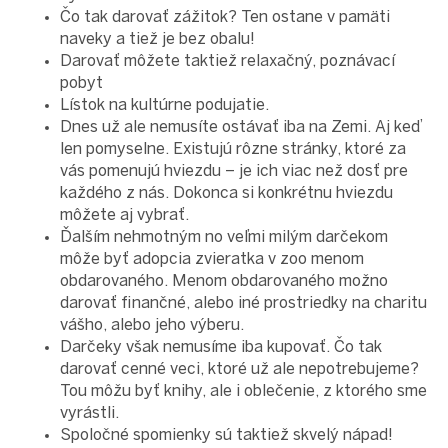
Čo tak darovať zážitok? Ten ostane v pamäti
naveky a tiež je bez obalu!
Darovať môžete taktiež relaxačný, poznávací
pobyt
Lístok na kultúrne podujatie.
Dnes už ale nemusíte ostávať iba na Zemi. Aj keď
len pomyselne. Existujú rôzne stránky, ktoré za
vás pomenujú hviezdu – je ich viac než dosť pre
každého z nás. Dokonca si konkrétnu hviezdu
môžete aj vybrať.
Ďalším nehmotným no veľmi milým darčekom
môže byť adopcia zvieratka v zoo menom
obdarovaného. Menom obdarovaného možno
darovať finančné, alebo iné prostriedky na charitu
vášho, alebo jeho výberu.
Darčeky však nemusíme iba kupovať. Čo tak
darovať cenné veci, ktoré už ale nepotrebujeme?
Tou môžu byť knihy, ale i oblečenie, z ktorého sme
vyrástli.
Spoločné spomienky sú taktiež skvelý nápad!