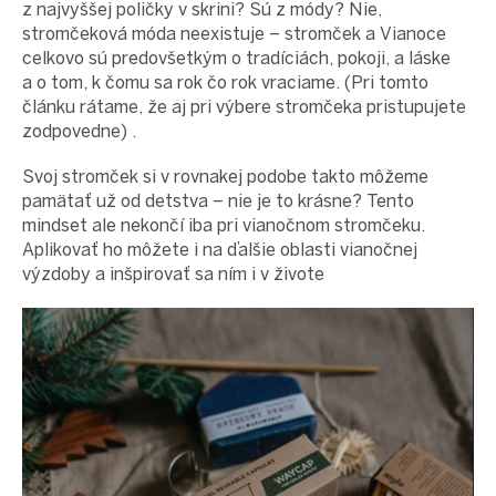
z najvyššej poličky v skrini? Sú z módy? Nie,
stromčeková móda neexistuje – stromček a Vianoce
celkovo sú predovšetkým o tradíciách, pokoji, a láske
a o tom, k čomu sa rok čo rok vraciame. (Pri tomto
článku rátame, že aj pri výbere stromčeka pristupujete
zodpovedne) .
Svoj stromček si v rovnakej podobe takto môžeme
pamätať už od detstva – nie je to krásne? Tento
mindset ale nekončí iba pri vianočnom stromčeku.
Aplikovať ho môžete i na ďalšie oblasti vianočnej
výzdoby a inšpirovať sa ním i v živote