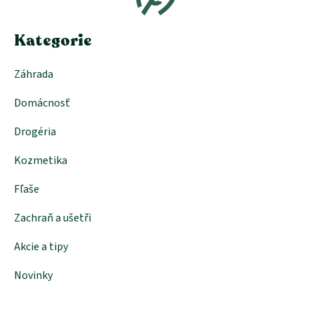
t
i
e
Kategorie
Záhrada
Domácnosť
Drogéria
Kozmetika
Fľaše
Zachraň a ušetři
Akcie a tipy
Novinky