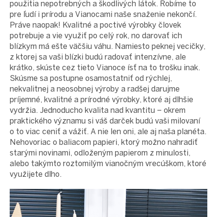
použitia nepotrebných a škodlivých látok. Robíme to
pre ľudí i prírodu a Vianocami naše snaženie nekončí.
Práve naopak! Kvalitné a poctivé výrobky človek
potrebuje a vie využiť po celý rok, no darovať ich
blízkym má ešte väčšiu váhu. Namiesto peknej vecičky,
z ktorej sa vaši blízki budú radovať intenzívne, ale
krátko, skúste cez tieto Vianoce ísť na to trošku inak.
Skúsme sa postupne osamostatniť od rýchlej,
nekvalitnej a neosobnej výroby a radšej darujme
príjemné, kvalitné a prírodné výrobky, ktoré aj dlhšie
vydržia. Jednoducho kvalita nad kvantitu – okrem
praktického významu si váš darček budú vaši milovaní
o to viac ceniť a vážiť. A nie len oni, ale aj naša planéta.
Nehovoriac o baliacom papieri, ktorý možno nahradiť
starými novinami, odloženým papierom z minulosti,
alebo takýmto roztomilým vianočným vrecúškom, ktoré
využijete dlho.