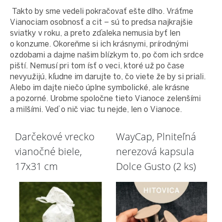
Takto by sme vedeli pokračovať ešte dlho. Vráťme
Vianociam osobnosť a cit – sú to predsa najkrajšie
sviatky v roku, a preto zďaleka nemusia byť len
o konzume. Okoreňme si ich krásnymi, prírodnými
ozdobami a dajme našim blízkym to, po čom ich srdce
piští. Nemusí pri tom ísť o veci, ktoré už po čase
nevyužijú, kľudne im darujte to, čo viete že by si priali.
Alebo im dajte niečo úplne symbolické, ale krásne
a pozorné. Urobme spoločne tieto Vianoce zelenšími
a milšími. Veď o nič viac tu nejde, len o Vianoce.