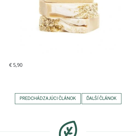
PREDCHÁDZAJÚCI ČLÁNOK
ĎALŠÍ ČLÁNOK
Z
á
p
ä