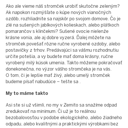
Ako ale vieme náš stromček urobiť skutočne zeleným?
Ak napokon rozmýšľate o kúpe nových vianočných
ozdôb, rozhliadnite sa najskôr po svojom domove. Čo je
zlé na sušených jablkových kolieskach, alebo plátkoch
pomarančov s klinčekmi? Sušené ovocie nielenže
krásne vonia, ale aj dobre vyzerá. Ďalej môžete na
stromček povešať rôzne ručne vyrobené ozdoby, alebo
postavičky z trhov. Predávajúci sa vášmu rozhodnutiu
určite potešia, a vy budete mať doma krásny, ručne
vyrobený milý kúsok umenia. Takto môžeme pokračovať
donekonečna, no výzor vášho stromčeka je na vás.
O tom, či je lepšie mať živý, alebo umelý stromček
budeme písať nabudúce – tešte sa .
My to máme takto
Asi ste si už všimli, no my v Zemito sa snažíme odpad
zredukovať na minimum. Či už je to reálnou
bezobalovosťou v podobe ekologického, alebo žiadneho
odpadu, alebo kvalitnými a praktickými výrobkami bez