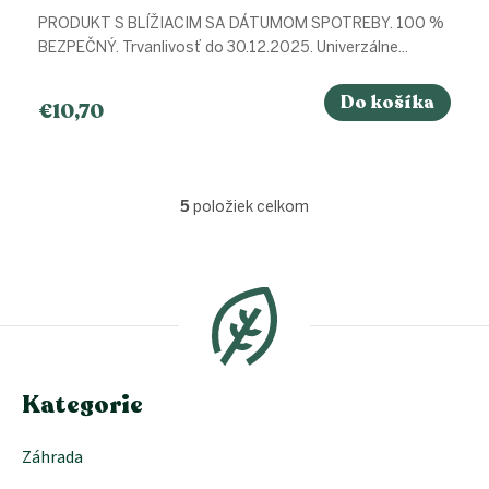
PRODUKT S BLÍŽIACIM SA DÁTUMOM SPOTREBY. 100 %
BEZPEČNÝ. Trvanlivosť do 30.12.2025. Univerzálne...
Do košíka
€10,70
5
položiek celkom
O
v
l
Z
á
á
d
p
a
ä
c
t
i
i
e
e
Kategorie
p
r
v
Záhrada
k
y