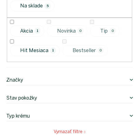
r
proEXPORT_sk
Na sklade
o
5
Eko
d
domácnosť
u
Čo má
k
teraz
Akcia
Novinka
Tip
1
0
0
zelenú
t
o
Ekodrogéria
v
Hit Mesiaca
Bestseller
1
0
Darčeky
Bezodpadová
kancelária
Vianoce
Značky
Vianoce
pre
všetkých
Stav pokožky
Náš
výber
Typ krému
Prihlásenie
Vymazať filtre