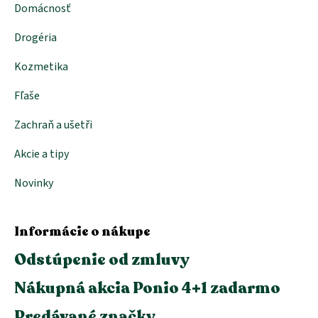
Domácnosť
v
ý
p
Drogéria
i
s
Kozmetika
u
Fľaše
Zachraň a ušetři
Akcie a tipy
Novinky
Informácie o nákupe
Odstúpenie od zmluvy
Nákupná akcia Ponio 4+1 zadarmo
Predávané značky