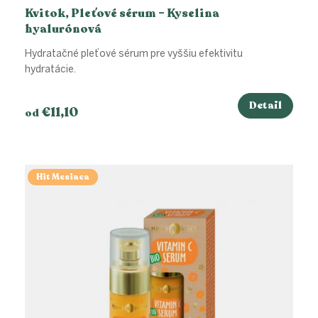
Kvitok, Pleťové sérum – Kyselina
hyalurónová
Hydratačné pleťové sérum pre vyššiu efektivitu
hydratácie.
Detail
€11,10
od
Hit Mesiaca