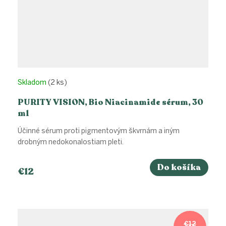
Skladom
(2 ks)
PURITY VISION, Bio Niacinamide sérum, 30
ml
Účinné sérum proti pigmentovým škvrnám a iným
drobným nedokonalostiam pleti.
Do košíka
€12
€12