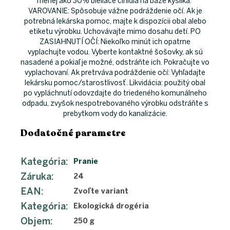
menej ako 30% bieliace činidlá na báze kyslíka.
VAROVANIE: Spôsobuje vážne podráždenie očí. Ak je
potrebná lekárska pomoc, majte k dispozícii obal alebo
etiketu výrobku. Uchovávajte mimo dosahu detí. PO
ZASIAHNUTÍ OČÍ: Niekoľko minút ich opatrne
vyplachujte vodou. Vyberte kontaktné šošovky, ak sú
nasadené a pokiaľ je možné, odstráňte ich. Pokračujte vo
vyplachovaní. Ak pretrváva podráždenie očí: Vyhľadajte
lekársku pomoc/starostlivosť. Likvidácia: použitý obal
po vypláchnutí odovzdajte do triedeného komunálneho
odpadu, zvyšok nespotrebovaného výrobku odstráňte s
prebytkom vody do kanalizácie.
Dodatočné parametre
Kategória
:
Pranie
Záruka
:
24
EAN
:
Zvoľte variant
Kategória
:
Ekologická drogéria
Objem
:
250 g