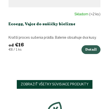
Skladom
(>2 ks)
Ecoegg, Vajce do sušičky bielizne
Kratší proces sušenia prádla. Balenie obsahuje dva kusy.
€16
od
Detail
Jednotková
€8 / 1 ks
cena:
ZOBRAZIŤ VŠETKY SÚVISIACE PRODUKTY
Z
á
p