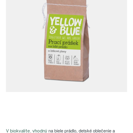
proEXPORT_sk
Eko
domácnosť
Čo má
teraz
zelenú
Ekodrogéria
Darčeky
Bezodpadová
kancelária
Vianoce
Vianoce
pre
všetkých
Náš
výber
Prihlásenie
na biele prádlo, detské oblečenie a
V biokvalite, vhodný