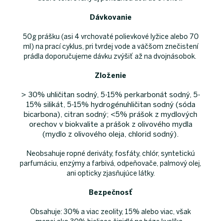
Dávkovanie
50g prášku (asi 4 vrchovaté polievkové lyžice alebo 70
ml) na prací cyklus, pri tvrdej vode a väčšom znečistení
prádla doporučujeme dávku zvýšiť až na dvojnásobok.
Zloženie
> 30% uhličitan sodný, 5-15% perkarbonát sodný, 5-
15% silikát, 5-15% hydrogénuhličitan sodný (sóda
bicarbona), citran sodný; <5% prášok z mydlových
orechov v biokvalite a prášok z olivového mydla
(mydlo z olivového oleja, chlorid sodný).
Neobsahuje ropné deriváty, fosfáty, chlór, syntetickú
parfumáciu, enzýmy a farbivá, odpeňovače, palmový olej,
ani opticky zjasňujúce látky.
Bezpečnosť
Obsahuje: 30% a viac zeolity, 15% alebo viac, však