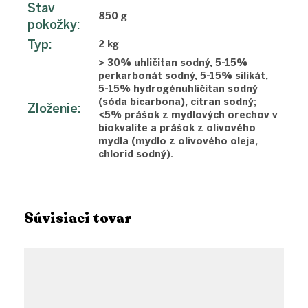
Stav
850 g
pokožky
:
Typ
:
2 kg
> 30% uhličitan sodný, 5-15%
perkarbonát sodný, 5-15% silikát,
5-15% hydrogénuhličitan sodný
(sóda bicarbona), citran sodný;
Zloženie
:
<5% prášok z mydlových orechov v
biokvalite a prášok z olivového
mydla (mydlo z olivového oleja,
chlorid sodný).
Súvisiaci tovar