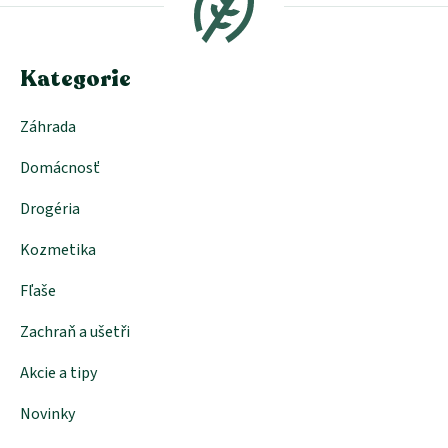
ä
t
i
e
Kategorie
Záhrada
Domácnosť
Drogéria
Kozmetika
Fľaše
Zachraň a ušetři
Akcie a tipy
Novinky