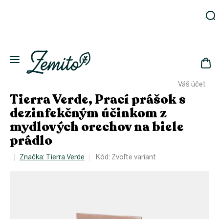
Prejsť
na
obsah
Záhrada
Ekodomácnosť
Ekologická
NÁK
drogéria
Váš účet
KOŠ
Kozmetika
Tierra Verde, Prací prášok s
Fľaše
dezinfekčným účinkom z
mydlových orechov na biele
Akcia
prádlo
Zachráň
a ušetri
Značka:
Tierra Verde
Kód:
Zvoľte variant
Novinky
Eko
fľaše
Starostlivosť
o telo