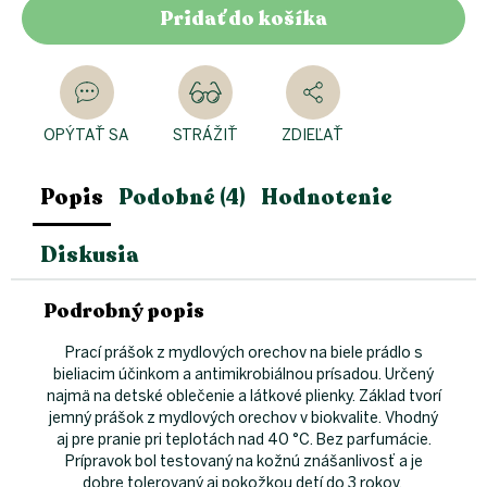
Pridať do košíka
OPÝTAŤ SA
STRÁŽIŤ
ZDIEĽAŤ
Popis
Podobné (4)
Hodnotenie
Diskusia
Podrobný popis
Prací prášok z mydlových orechov na biele prádlo s
bieliacim účinkom a antimikrobiálnou prísadou. Určený
najmä na detské oblečenie a látkové plienky. Základ tvorí
jemný prášok z mydlových orechov v biokvalite. Vhodný
aj pre pranie pri teplotách nad 40 °C. Bez parfumácie.
Prípravok bol testovaný na kožnú znášanlivosť a je
dobre tolerovaný aj pokožkou detí do 3 rokov.