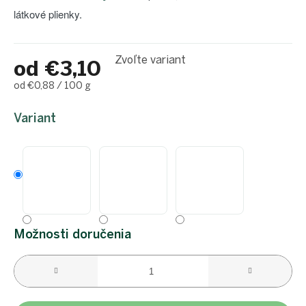
látkové plienky.
Zvoľte variant
od
€3,10
Jednotková
od €0,88 / 100 g
cena:
Variant
Možnosti doručenia