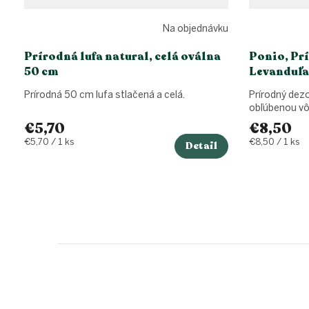
Na objednávku
Prírodná lufa natural, celá oválna
Ponio, Pr
50 cm
Levanduľa
Prírodná 50 cm lufa stlačená a celá.
Prírodný dez
obľúbenou vô
€5,70
€8,50
Jednotková
Jednotková
€5,70 / 1 ks
€8,50 / 1 ks
Detail
cena:
cena:
Z
á
p
ä
t
i
e