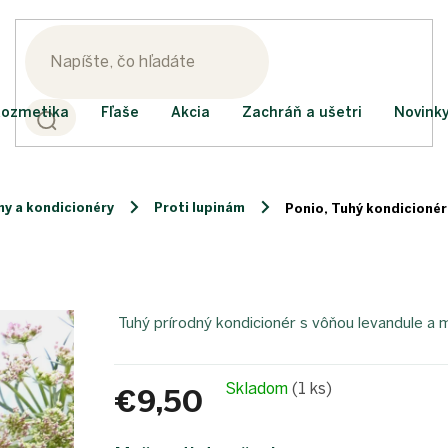
ozmetika
Fľaše
Akcia
Zachráň a ušetri
Novink
y a kondicionéry
Proti lupinám
Ponio, Tuhý kondicionér
Tuhý prírodný kondicionér s vôňou levandule a m
Skladom
(1 ks)
€9,50
Jednotková
cena: