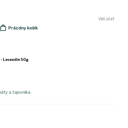
Váš účet
Prázdny košík
y
NÁKUPNÝ
KOŠÍK
 - Lavandin 50g
äty a čajovníka.