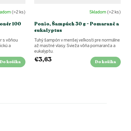
ladom
(>2 ks)
Skladom
(>2 ks)
onér 100
Ponio, Šampúch 30 g - Pomaranč a
eukalyptus
ér s vôňou
Tuhý šampón v menšej veľkosti pre normálne
ickú a
až mastné vlasy. Svieža vôňa pomaranča a
eukalyptu.
€3,63
Do košíka
Do košíka