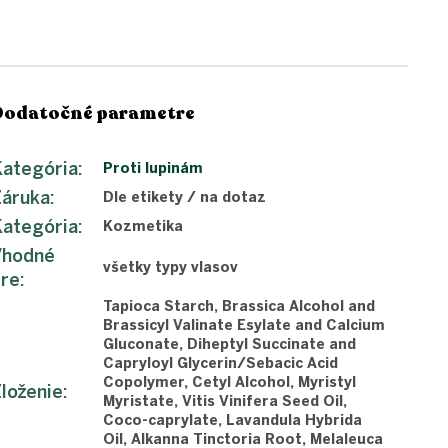
Dodatočné parametre
ategória
:
Proti lupinám
Záruka
:
Dle etikety / na dotaz
ategória
:
Kozmetika
Vhodné
všetky typy vlasov
pre
:
Tapioca Starch, Brassica Alcohol and
Brassicyl Valinate Esylate and Calcium
Gluconate, Diheptyl Succinate and
Capryloyl Glycerin/Sebacic Acid
Copolymer, Cetyl Alcohol, Myristyl
loženie
:
Myristate, Vitis Vinifera Seed Oil,
Coco-caprylate, Lavandula Hybrida
Oil, Alkanna Tinctoria Root, Melaleuca