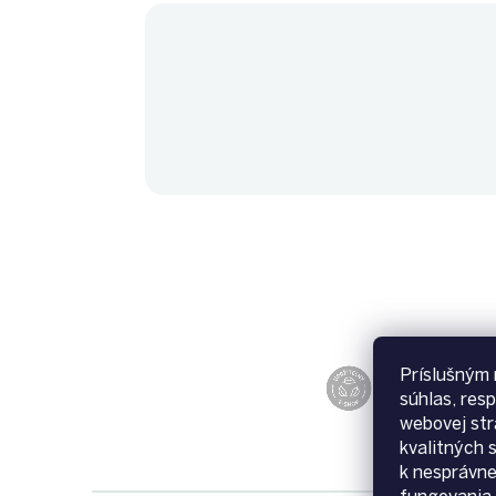
Príslušným 
súhlas, res
webovej str
kvalitných 
k nesprávn