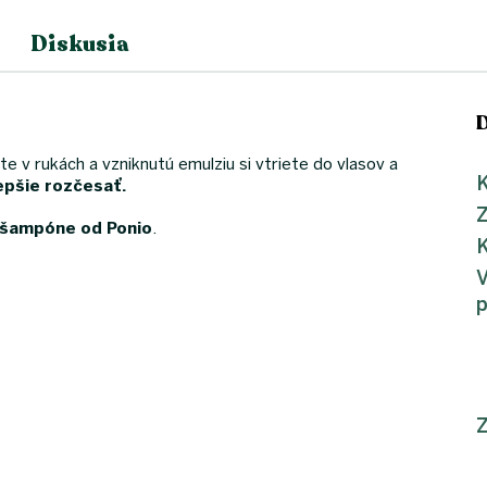
Diskusia
te v rukách a vzniknutú emulziu si vtriete do vlasov a
K
epšie rozčesať.
šampóne od Ponio
.
K
Z