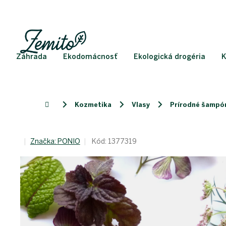
Prejsť
na
obsah
Záhrada
Ekodomácnosť
Ekologická drogéria
K
Kozmetika
Vlasy
Prírodné šampón
Domov
Značka:
PONIO
Kód:
1377319