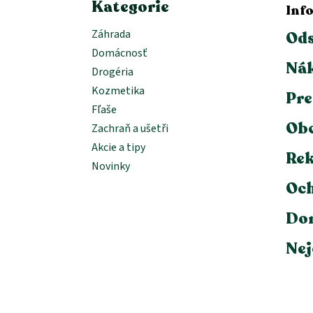
Kategorie
Inf
Záhrada
Ods
Domácnosť
Nák
Drogéria
Kozmetika
Pre
Fľaše
Ob
Zachraň a ušetři
Akcie a tipy
Rek
Novinky
Och
Dor
Nej