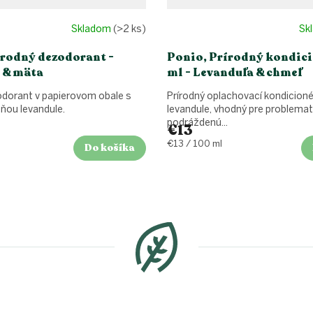
Skladom
(>2 ks)
Sk
írodný dezodorant -
Ponio, Prírodný kondici
 & mäta
ml - Levanduľa & chmeľ
odorant v papierovom obale s
Prírodný oplachovací kondicion
ňou levandule.
levandule, vhodný pre problemat
podráždenú...
€13
Jednotková
€13 / 100 ml
Do košíka
cena: