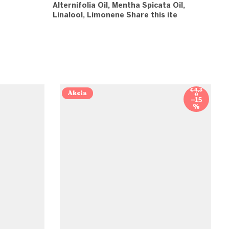
Alternifolia Oil, Mentha Spicata Oil,
Linalool, Limonene Share this ite
€4,3
Akcia
0
–15
%