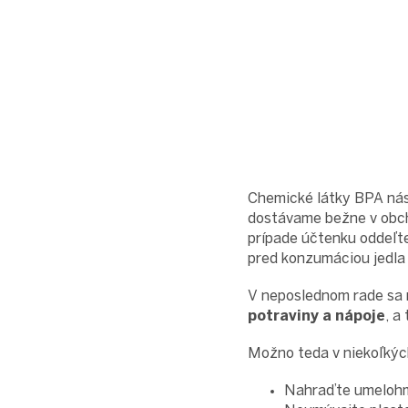
Chemické látky BPA nás
dostávame bežne v obch
prípade účtenku oddeľte
pred konzumáciou jedla 
V neposlednom rade sa
potraviny a nápoje
, a
Možno teda v niekoľkýc
Nahraďte umelohmo