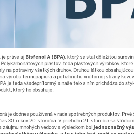
 je práve aj
Bisfenol A (BPA)
, ktorý sa stal dôležitou surovi
 Polykarbonátových plastov, teda plastových výrobkov, ktor
aly na potraviny všetkých druhov. Druhou látkou obsahujúcou
a na výrobu termopapiera a potiahnutie vnútornej strany kovo
BPA je teda všadeprítomný a naše telo s ním prichádza do st
dukt, ktorý ho obsahuje.
torá je dodnes používaná v rade spotrebných produktov. Prvé 
očas 30. rokov 20. storočia. V priebehu 21. storočia sa štúdiu
ia záujmu mnohých vedcov a výsledkom bol
jednoznačný výsk
 predovšetkým u človeka, a to v jeho krvi, moči av mater