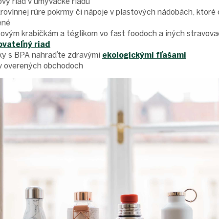
vý riad v umývačke riadu
rovlnnej rúre pokrmy či nápoje v plastových nádobách, ktoré
ené
tovým krabičkám a téglikom vo fast foodoch a iných stravova
vateľný riad
eky s BPA nahraďte zdravými
ekologickými fľašami
 v overených obchodoch