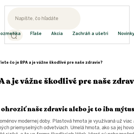
ozmetika
Fľaše
Akcia
Zachráň a ušetri
Novink
iete čo je BPA a je vážne škodlivé pre naše zdravie?
A a je vážne škodlivé pre naše zdra
ohroziť naše zdravie alebo je to iba mýtu
ménov modernej doby. Plastová hmota je využívaná už viac a
ých priemyselných odvetviach. Umelá hmota, ako sa jej hovoro