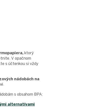
ermopapiera,
ktorý
etnite. V opačnom
kte s účtenkou si vždy
azových nádobách na
né.
nádobám s obsahom BPA:
ými alternatívami