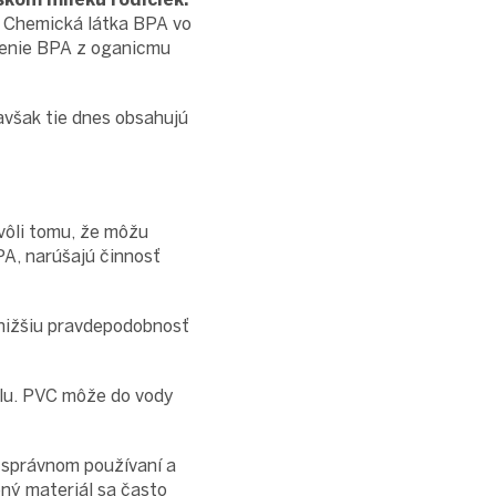
. Chemická látka BPA vo
ánenie BPA z oganicmu
avšak tie dnes obsahujú
kvôli tomu, že môžu
A, narúšajú činnosť
jnižšiu pravdepodobnosť
álu. PVC môže do vody
i správnom používaní a
ný materiál sa často