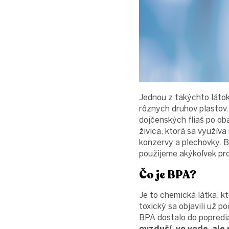
Jednou z takýchto látok
rôznych druhov plastov.
dojčenských fliaš po ob
živica, ktorá sa využív
konzervy a plechovky. 
použijeme akýkoľvek pro
Čo je BPA?
Je to chemická látka, k
toxický sa objavili už p
BPA dostalo do popred
ovzduší, vo vode, ale