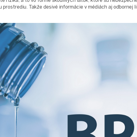
té riziká, a to vo forme škodlivých látok, ktoré sú nebezpečn
u prostrediu. Takže desivé informácie v médiách aj odbornej l