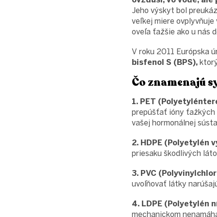
Jeho výskyt bol preuká
veľkej miere ovplyvňuje
oveľa ťažšie ako u nás 
V roku 2011 Európska ún
bisfenol S (BPS),
ktorý
Čo znamenajú s
1. PET (Polyetylénter
prepúšťať ióny ťažkých
vašej hormonálnej sústa
2. HDPE (Polyetylén v
priesaku škodlivých láto
3. PVC (Polyvinylchlor
uvoľňovať látky narúšaj
4. LDPE (Polyetylén n
mechanickom nenamáhaní