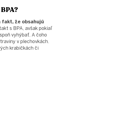
v BPA?
 fakt, že obsahujú
akt s BPA, avšak pokiaľ
aspoň vyhýbať. A čoho
raviny v plechovkách.
ých krabičkách či