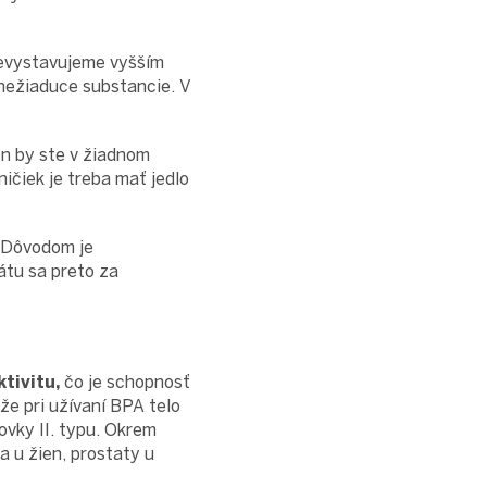
nevystavujeme vyšším
nežiaduce substancie. V
én by ste v žiadnom
ičiek je treba mať jedlo
. Dôvodom je
tu sa preto za
tivitu,
čo je schopnosť
že pri užívaní BPA telo
ovky II. typu. Okrem
a u žien, prostaty u