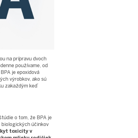
nou na prípravu dvoch
é denne používame, od
 BPA je epoxidová
vých výrobkov, ako sú
yku zakaždým keď
štúdie o tom, že BPA je
m biologických účinkov
yt toxicity v
skom mlieku rodičiek.