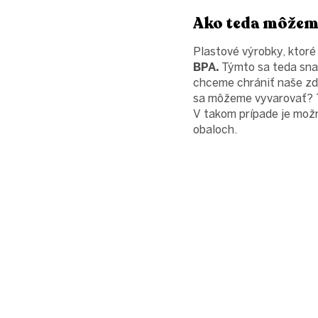
Ako teda môžeme
Plastové výrobky, ktor
BPA.
Týmto sa teda snaž
chceme chrániť naše zd
sa môžeme vyvarovať? T
V takom prípade je mož
obaloch.