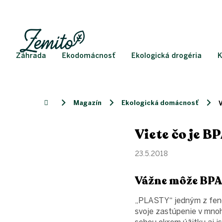
Prejsť
na
obsah
Záhrada
Ekodomácnosť
Ekologická drogéria
K
Magazín
Ekologická domácnosť
Domov
V
Viete čo je BP
23.5.2018
Vážne môže BPA 
„PLASTY“ jedným z feno
svoje zastúpenie v mnoh