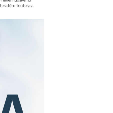
é nielen ľudskému
iteratúre tentoraz