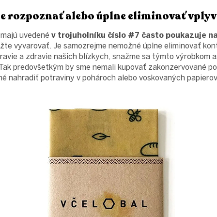
 rozpoznať alebo úplne eliminovať vply
é majú uvedené
v trojuholníku číslo #7 často poukazuje na
te vyvarovať. Je samozrejme nemožné úplne eliminovať kont
ravie a zdravie našich blízkych, snažme sa týmto výrobkom 
ak predovšetkým by sme nemali kupovať zakonzervované pot
né nahradiť potraviny v pohároch alebo voskovaných papierov