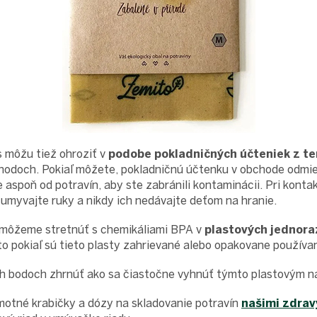
 môžu tiež ohroziť v
podobe pokladničných účteniek z t
odoch. Pokiaľ môžete, pokladničnú účtenku v obchode odmi
 aspoň od potravín, aby ste zabránili kontaminácii. Pri konta
umyvajte ruky a nikdy ich nedávajte deťom na hranie.
 môžeme stretnúť s chemikáliami BPA v
plastových jednor
 to pokiaľ sú tieto plasty zahrievané alebo opakovane používa
h bodoch zhrnúť ako sa čiastočne vyhnúť týmto plastovým 
tné krabičky a dózy na skladovanie potravín
našimi zdrav