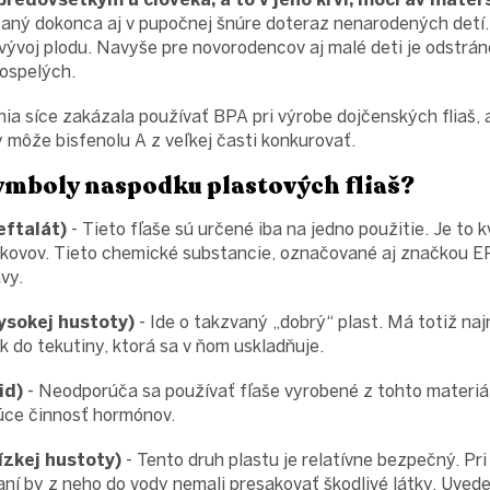
zaný dokonca aj v pupočnej šnúre doteraz nenarodených detí
 vývoj plodu. Navyše pre novorodencov aj malé deti je odstr
dospelých.
ia síce zakázala používať BPA pri výrobe dojčenských fliaš, 
 môže bisfenolu A z veľkej časti konkurovať.
ymboly naspodku plastových fliaš?
eftalát)
- Tieto fľaše sú určené iba na jedno použitie. Je to 
 kovov. Tieto chemické substancie, označované aj značkou EP
vy.
ysokej hustoty)
- Ide o takzvaný „dobrý“ plast. Má totiž na
k do tekutiny, ktorá sa v ňom uskladňuje.
id)
- Neodporúča sa používať fľaše vyrobené z tohto materi
úce činnosť hormónov.
ízkej hustoty)
- Tento druh plastu je relatívne bezpečný. Pr
 by z neho do vody nemali presakovať škodlivé látky. Uvede