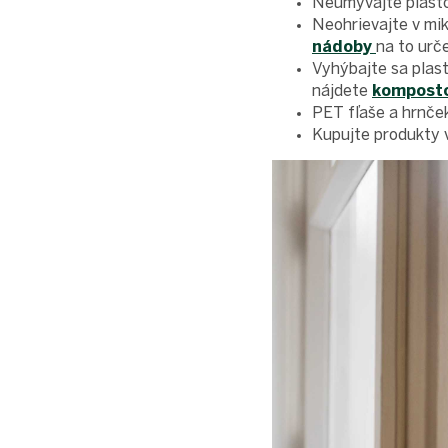
Neumývajte plasto
Neohrievajte v mik
nádoby
na to urč
Vyhýbajte sa plas
nájdete
komposto
PET fľaše a hrnč
Kupujte produkty