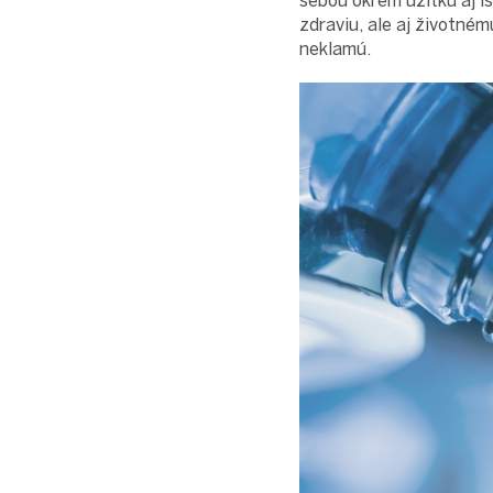
sebou okrem úžitku aj is
zdraviu, ale aj životném
neklamú.