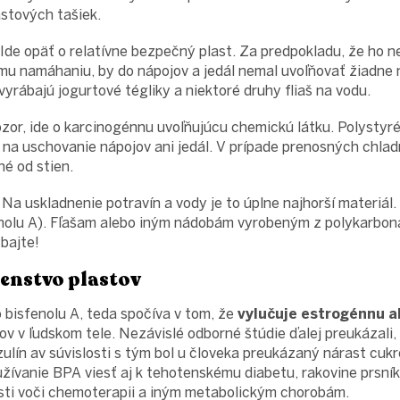
astových tašiek.
 Ide opäť o relatívne bezpečný plast. Za predpokladu, že ho 
u namáhaniu, by do nápojov a jedál nemal uvoľňovať žiadne 
vyrábajú jogurtové tégliky a niektoré druhy fliaš na vodu.
zor, ide o karcinogénnu uvoľňujúcu chemickú látku. Polystyr
 na uschovanie nápojov ani jedál. V prípade prenosných chladn
né od stien.
 Na uskladnenie potravín a vody je to úplne najhorší materiál
nolu A). Fľašam alebo iným nádobám vyrobeným z polykarboná
bajte!
enstvo plastov
bisfenolu A, teda spočíva v tom, že
vylučuje estrogénnu ak
v v ľudskom tele. Nezávislé odborné štúdie ďalej preukázali, 
ulín av súvislosti s tým bol u človeka preukázaný nárast cukr
žívanie BPA viesť aj k tehotenskému diabetu, rakovine prsník
sti voči chemoterapii a iným metabolickým chorobám.