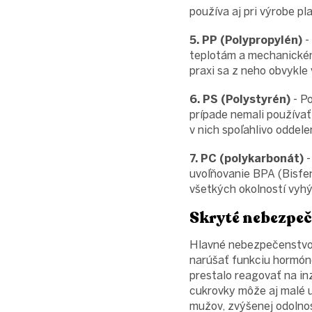
používa aj pri výrobe pl
5. PP (Polypropylén)
-
teplotám a mechanickém
praxi sa z neho obvykle 
6. PS (Polystyrén)
- Po
prípade nemali používať
v nich spoľahlivo oddele
7. PC (polykarbonát)
-
uvoľňovanie BPA (Bisfe
všetkých okolností vyhý
Skryté nebezpeč
Hlavné nebezpečenstvo 
narúšať funkciu hormóno
prestalo reagovať na inz
cukrovky môže aj malé u
mužov, zvýšenej odolno