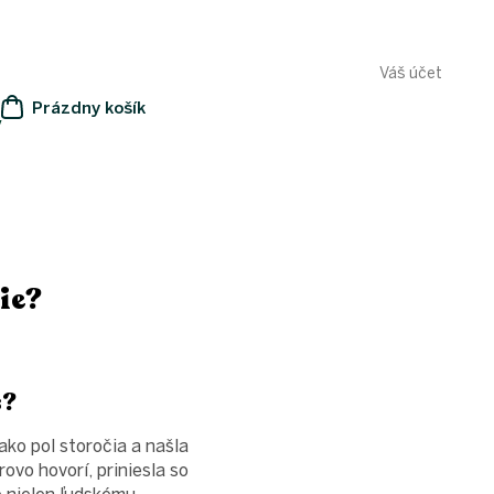
Váš účet
Prázdny košík
y
NÁKUPNÝ
KOŠÍK
vie?
s?
ko pol storočia a našla
vo hovorí, priniesla so