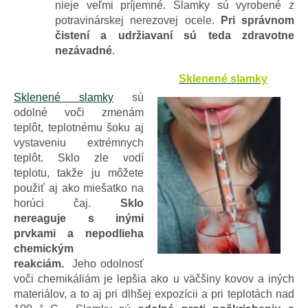
nieje veľmi príjemné. Slamky sú vyrobené z
potravinárskej nerezovej ocele.
Pri správnom
čistení a udržiavaní sú teda zdravotne
nezávadné
.
Sklenené slamky
Sklenené slamky
sú
odolné voči zmenám
teplôt, teplotnému šoku aj
vystaveniu extrémnych
teplôt. Sklo zle vodí
teplotu, takže ju môžete
použiť aj ako miešatko na
horúci čaj.
Sklo
nereaguje s inými
prvkami a nepodlieha
chemickým
reakciám.
Jeho odolnosť
voči chemikáliám je lepšia ako u väčšiny kovov a iných
materiálov, a to aj pri dlhšej expozícii a pri teplotách nad