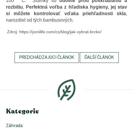
100 ° C. Slamky sú
odolné proti poškriabaniu a
rozbitiu.
Perfektná voľba z hľadiska hygieny, jej stav
si môžete kontrolovať vďaka priehľadnosti skla
,
narozdiel od tých bambusových.
Zdroj: https://yonilife.com/cs/blog/jak-vybrat-brcko/
PREDCHÁDZAJÚCI ČLÁNOK
ĎALŠÍ ČLÁNOK
Z
á
p
ä
t
i
e
Kategorie
Záhrada