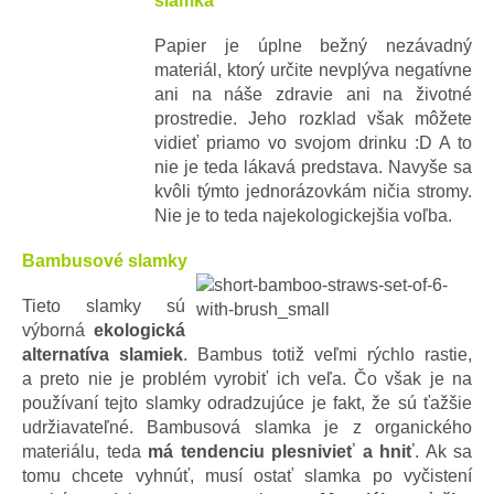
slamka
Papier je úplne bežný nezávadný
materiál, ktorý určite nevplýva negatívne
ani na náše zdravie ani na životné
prostredie. Jeho rozklad však môžete
vidieť priamo vo svojom drinku :D A to
nie je teda lákavá predstava. Navyše sa
kvôli týmto jednorázovkám ničia stromy.
Nie je to teda najekologickejšia voľba.
Bambusové slamky
Tieto slamky sú
výborná
ekologická
alternatíva slamiek
. Bambus totiž veľmi rýchlo rastie,
a preto nie je problém vyrobiť ich veľa. Čo však je na
používaní tejto slamky odradzujúce je fakt, že sú ťažšie
udržiavateľné. Bambusová slamka je z organického
materiálu, teda
má tendenciu plesnivieť a hniť
. Ak sa
tomu chcete vyhnúť, musí ostať slamka po vyčistení