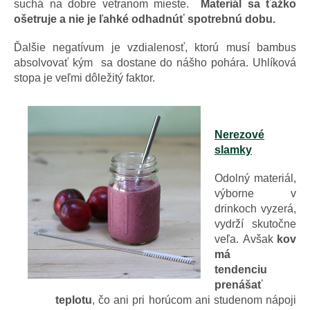
suchá na dobre vetranom mieste.
Materiál sa ťažko
ošetruje a nie je ľahké odhadnúť spotrebnú dobu.
Ďalšie negatívum je vzdialenosť, ktorú musí bambus
absolvovať kým sa dostane do nášho pohára. Uhlíková
stopa je veľmi dôležitý faktor.
Nerezové
slamky
Odolný materiál,
výborne v
drinkoch vyzerá,
vydrží skutočne
veľa. Avšak
kov
má
tendenciu
prenášať
teplotu
, čo ani pri horúcom ani studenom nápoji