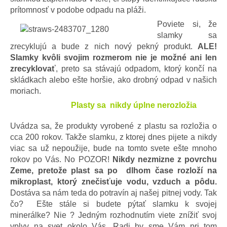
proEXPORT_sk
prítomnosť v podobe odpadu na pláži.
Eko
domácnosť
Poviete si, že
slamky sa
Čo má
teraz
zrecyklujú a bude z nich nový pekný produkt.
ALE!
zelenú
Slamky kvôli svojim rozmerom nie je možné ani len
Ekodrogéria
zrecyklovať
, preto sa stávajú odpadom, ktorý končí na
skládkach alebo ešte horšie, ako drobný odpad v našich
Darčeky
moriach.
Bezodpadová
Plasty sa nikdy úplne nerozložia
kancelária
Vianoce
Uvádza sa, že produkty vyrobené z plastu sa rozložia o
cca 200 rokov. Takže slamku, z ktorej dnes pijete a nikdy
Vianoce
pre
viac sa už nepoužije, bude na tomto svete ešte mnoho
všetkých
rokov po Vás. No POZOR!
Nikdy nezmizne z povrchu
Náš
Zeme, pretože plast sa po dlhom čase rozloží na
výber
mikroplast, ktorý znečisťuje vodu, vzduch a pôdu.
Prihlásenie
Dostáva sa nám teda do potravín aj našej pitnej vody. Tak
čo? Ešte stále si budete pýtať slamku k svojej
minerálke? Nie ? Jedným rozhodnutím viete znížiť svoj
vplyv na svet okolo Vás. Radi by sme Vám pri tom