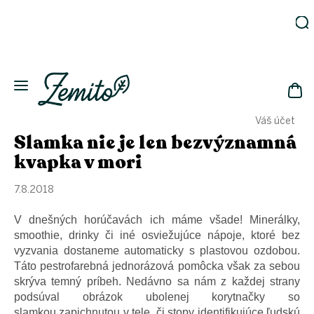
Prejsť
na
obsah
Záhrada
Ekodomácnosť
Ekologická
NÁK
drogéria
Váš účet
KOŠ
Kozmetika
Slamka nie je len bezvýznamná
Fľaše
kvapka v mori
Akcia
7.8.2018
Zachráň
a ušetri
V dnešných horúčavách ich máme všade! Minerálky,
Novinky
smoothie, drinky či iné osviežujúce nápoje, ktoré bez
vyzvania dostaneme automaticky s plastovou ozdobou.
Eko
fľaše
Táto pestrofarebná jednorázová pomôcka však za sebou
skrýva temný príbeh. Nedávno sa nám z každej strany
Starostlivosť
o telo
podsúval obrázok ubolenej korytnačky so
slamkou zapichnutou v tele, či stopy identifikujúce ľudskú