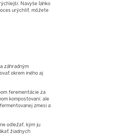
rýchlejší. Navyše ľahko
roces urýchliť, môžete
u a záhradným
ovať okrem iného aj
pom ferementácie za
žnom kompostovaní, ale
 fermentovanej zmesi a
e odležať, kým ju
lákať žiadnych