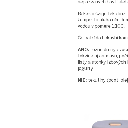
nepozvaných hostí ale
Bokashi čaj je tekutina
kompostu alebo ním doma 
vodou v pomere 1:100.
Čo patrí do bokashi ko
ÁNO:
rôzne druhy ovocia
tekvice aj ananásu, peč
listy a stonky izbových 
jogurty
NIE:
tekutiny (ocot, olej