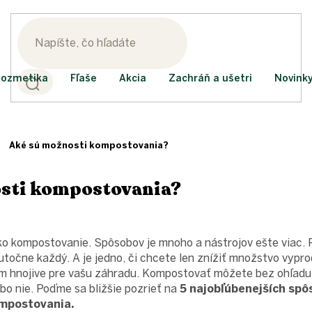
ozmetika
Fľaše
Akcia
Zachráň a ušetri
Novink
Aké sú možnosti kompostovania?
sti kompostovania?
o kompostovanie. Spôsobov je mnoho a nástrojov ešte viac. P
utočne každý. A je jedno, či chcete len znížiť množstvo vyp
om hnojive pre vašu záhradu. Kompostovať môžete bez ohľadu 
o nie. Poďme sa bližšie pozrieť na
5 najobľúbenejších spô
mpostovania.