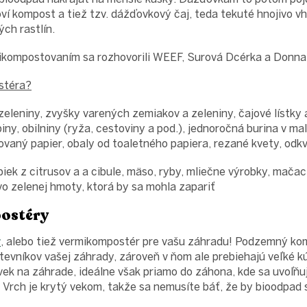
í kompost a tiež tzv. dážďovkový čaj, teda tekuté hnojivo v
ch rastlín.
ikompostovaním sa rozhovorili WEEF, Surová Dcérka a Donna
stéra?
eleniny, zvyšky varených zemiakov a zeleniny, čajové lístky
iny, obilniny (ryža, cestoviny a pod.), jednoročná burina v m
ovaný papier, obaly od toaletného papiera, rezané kvety, odkv
ek z citrusov a a cibule, mäso, ryby, mliečne výrobky, mačaci
vo zelenej hmoty, ktorá by sa mohla zapariť
ostéry
r
, alebo tiež vermikompostér pre vašu záhradu! Podzemný ko
tevníkov vašej záhrady, zároveň v ňom ale prebiehajú veľké k
ek na záhrade, ideálne však priamo do záhona, kde sa uvoľňuj
Vrch je krytý vekom, takže sa nemusíte báť, že by bioodpad 