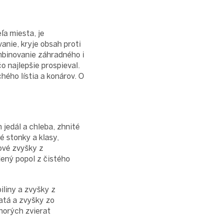
ľa miesta, je
nie, kryje obsah proti
mbinovanie záhradného i
 najlepšie prospieval.
ého lístia a konárov. O
jedál a chleba, zhnité
é stonky a klasy,
rové zvyšky z
dený popol z čistého
iliny a zvyšky z
ratá a zvyšky zo
chorých zvierat