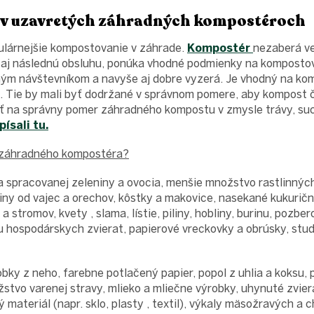
v uzavretých záhradných kompostéroch
ulárnejšie kompostovanie v záhrade.
Kompostér
nezaberá ve
 aj následnú obsluhu, ponúka vhodné podmienky na kompostova
ným návštevníkom a navyše aj dobre vyzerá. Je vhodný na ko
Tie by mali byť dodržané v správnom pomere, aby kompost čo
ť na správny pomer záhradného kompostu v zmysle trávy, such
písali tu.
 záhradného kompostéra?
 spracovanej zeleniny a ovocia, menšie množstvo rastlinných 
piny od vajec a orechov, kôstky a makovice, nasekané kukuričn
a stromov, kvety , slama, lístie, piliny, hobliny, burinu, pozbe
u hospodárskych zvierat, papierové vreckovky a obrúsky, stu
ky z neho, farebne potlačený papier, popol z uhlia a koksu, p
žstvo varenej stravy, mlieko a mliečne výrobky, uhynuté zvie
ý materiál (napr. sklo, plasty , textil), výkaly mäsožravých a 