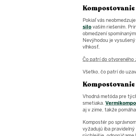
Kompostovanie 
Pokiaľ vás neobmedzuje
silo
vaším riešením. Pri
obmedzení spomínaným o
Nevýhodou je vysušený p
vlhkosť.
Čo patrí do otvoreného
Všetko, čo patrí do uz
Kompostovanie 
Vhodná metóda pre tých,
smetiaka.
Vermikompo
aj v zime, takže pomáha
Kompostér po správnom z
vyžadujú iba pravidelný
rýchlejšie, odporúčame