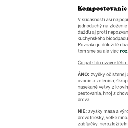
Kompostovanie 
V súčasnosti asi najpop
jednoduchý na zloženie
dažďu aj proti nepozva
kuchynského bioodpadu. 
Rovnako je dôležité dba
tom sme sa ale viac
roz
Čo patrí do uzavretého
ÁNO:
zvyšky očistenej a
ovocie a zelenina, škru
nasekané vetvy z krovín 
pestovania, hnoj z chov
dreva
NIE:
zvyšky mäsa a výrob
drevotriesky, veľké mno
zabíjačky, nerozložiteľn