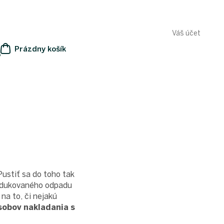
Váš účet
Prázdny košík
y
NÁKUPNÝ
KOŠÍK
ustiť sa do toho tak
rodukovaného odpadu
na to, či nejakú
sobov nakladania s