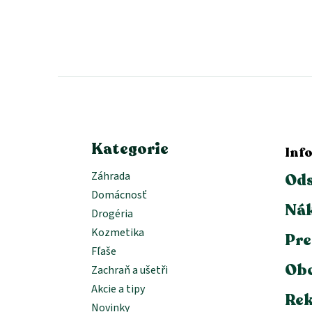
Z
á
p
ä
t
i
e
Kategorie
Inf
Záhrada
Ods
Domácnosť
Nák
Drogéria
Kozmetika
Pre
Fľaše
Ob
Zachraň a ušetři
Akcie a tipy
Rek
Novinky