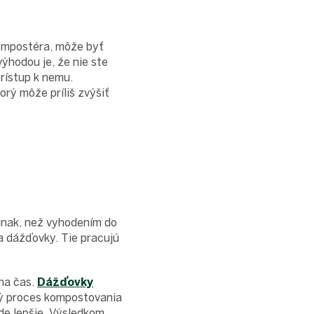
ompostéra, môže byť
ýhodou je, že nie ste
rístup k nemu.
rý môže príliš zvýšiť
inak, než vyhodením do
a dážďovky. Tie pracujú
na čas.
Dážďovky
lý proces kompostovania
de lepšie. Výsledkom