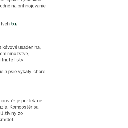
hodné na prihnojovanie
 Iveh
tu.
 a kávová usadenina,
alom množstve,
itnuté listy
e a psie výkaly, choré
mpostér je perfektne
úzla. Kompostér sa
ú živiny zo
smrdel.