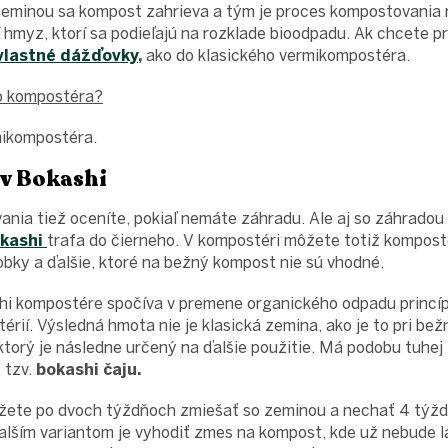
 zeminou sa kompost zahrieva a tým je proces kompostovania 
í hmyz, ktorí sa podieľajú na rozklade bioodpadu. Ak chcete p
vlastné dážďovky
,
ako do klasického vermikompostéra.
o kompostéra?
mikompostéra.
v Bokashi
nia tiež oceníte, pokiaľ nemáte záhradu. Ale aj so záhrado
kashi
trafa do čierneho. V kompostéri môžete totiž kompost
obky a ďalšie, ktoré na bežný kompost nie sú vhodné.
i kompostére spočíva v premene organického odpadu princí
érií. Výsledná hmota nie je klasická zemina, ako je to pri be
torý je následne určený na ďalšie použitie. Má podobu tuhej
 tzv.
bokashi čaju.
te po dvoch týždňoch zmiešať so zeminou a nechať 4 týždn
Ďalším variantom je vyhodiť zmes na kompost, kde už nebude 