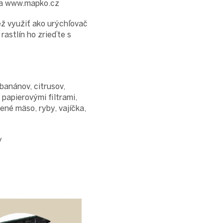
na www.mapko.cz
ež využiť ako urýchľovač
rastlín ho zrieďte s
 banánov, citrusov,
 papierovými filtrami,
rené mäso, ryby, vajíčka,
y