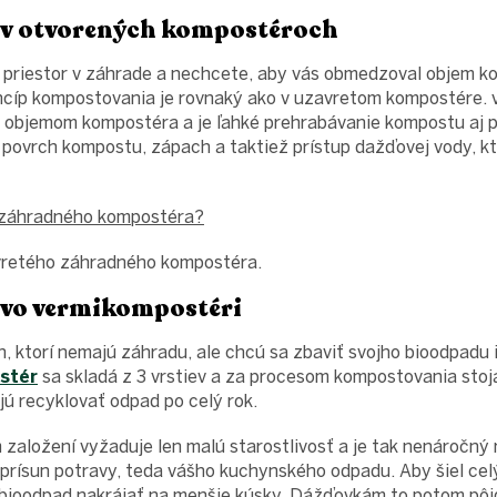
v otvorených kompostéroch
 priestor v záhrade a nechcete, aby vás obmedzoval objem k
ncíp kompostovania je rovnaký ako v uzavretom kompostére. v
bjemom kompostéra a je ľahké prehrabávanie kompostu aj p
ovrch kompostu, zápach a taktiež prístup dažďovej vody, kto
 záhradného kompostéra?
avretého záhradného kompostéra.
vo vermikompostéri
 ktorí nemajú záhradu, ale chcú sa zbaviť svojho bioodpadu 
stér
sa skladá z 3 vrstiev a za procesom kompostovania stoj
jú recyklovať odpad po celý rok.
aložení vyžaduje len malú starostlivosť a je tak nenáročný 
 prísun potravy, teda vášho kuchynského odpadu. Aby šiel ce
 bioodpad nakrájať na menšie kúsky. Dážďovkám to potom pôj