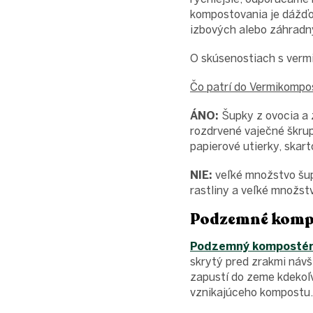
kompostovania je dážďov
izbových alebo záhradný
O skúsenostiach s verm
Čo patrí do Vermikompo
ÁNO:
Šupky z ovocia a z
rozdrvené vaječné škrup
papierové utierky, skart
NIE:
veľké množstvo šupi
rastliny a veľké množst
Podzemné komp
Podzemný komposté
skrytý pred zrakmi návš
zapustí do zeme kdekoľv
vznikajúceho kompostu. 