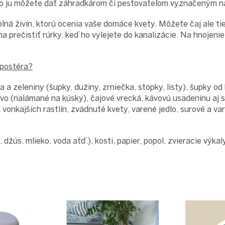
bo ju môžete dať záhradkárom či pestovateľom vyznačeným 
 plná živín, ktorú ocenia vaše domáce kvety. Môžete čaj ale ti
prečistiť rúrky, keď ho vylejete do kanalizácie. Na hnojenie 
mpostéra?
 a zeleniny (šupky, dužiny, zrniečka, stopky, listy), šupky od
ivo (nalámané na kúsky), čajové vrecká, kávovú usadeninu aj s
i vonkajších rastlín, zvädnuté kvety, varené jedlo, surové a va
, džús, mlieko, voda atď.), kosti, papier, popol, zvieracie výkal