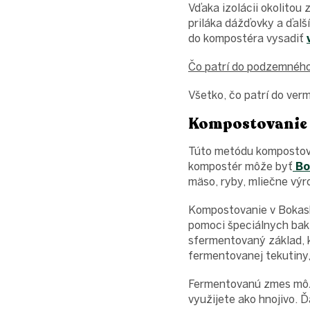
Vďaka izolácii okolitou
priláka dážďovky a ďalš
do kompostéra vysadiť
Čo patrí do podzemnéh
Všetko, čo patrí do ver
Kompostovanie 
Túto metódu kompostova
kompostér môže byť
Bo
mäso, ryby, mliečne výr
Kompostovanie v Bokash
pomoci špeciálnych bakt
sfermentovaný základ, k
fermentovanej tekutiny,
Fermentovanú zmes môže
využijete ako hnojivo. 