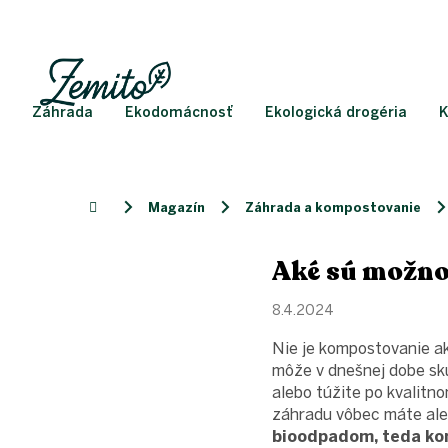
Prejsť
na
obsah
Záhrada
Ekodomácnosť
Ekologická drogéria
K
Magazín
Záhrada a kompostovanie
Domov
Aké sú možno
8.4.2024
Nie je kompostovanie ak
môže v dnešnej dobe sk
alebo túžite po kvalitn
záhradu vôbec máte aleb
bioodpadom, teda ko