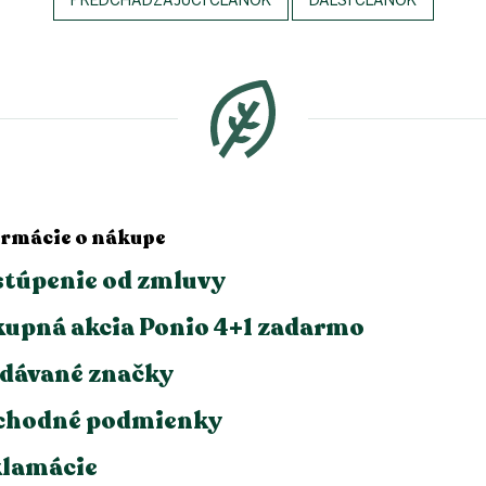
PREDCHÁDZAJÚCI ČLÁNOK
ĎALŠÍ ČLÁNOK
ormácie o nákupe
túpenie od zmluvy
upná akcia Ponio 4+1 zadarmo
dávané značky
chodné podmienky
lamácie