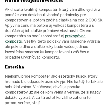
Nutná vstupná investícia
Ak chcete kvalitný kompostér, ktorý vám dlho vydrží a
pomôže vám dosiahnuť vhodné podmienky pre
kompostovanie, potom začína čiastka na cca 2 000 Sk.
Vplyv na cenu má potom aj veľkosť kompostéra a u
drahších aj ich ďalšie prémiové vlastnosti. Okrem
kompostéra sa hodí zaobstarať aj
prekopávač
kompostu
. Všetky tieto položky vám následne vydržia
ale pekne dlho a ďalšie roky bude vašou jedinou
investíciou smerom ku kompostovaniu váš čas a
prípadne urýchľovač kompostu.
Estetika
Niekomu príde kompostér ako estetický kúsok, ktorý
hromadu bio odpadu krásne ukryje. Nie každý to tak ale
bohužiaľ vníma. V súčasnej chvíli je ponuka
kompostérov už ale celkom veľká a veríme, že si každý
dokáže vybrať. A za tú estetiku vášho záhona to
potom, veríme, stojí.