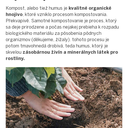
proEXPORT_sk
Kompost, alebo tiež humus je
kvalitné organické
Eko
domácnosť
hnojivo
, ktoré vzniklo procesom kompostovania.
Překvapivě. Samotné kompostovanie je proces, ktorý
Čo má
teraz
sa deje prirodzene a počas nejakej prebieha k rozpadu
zelenú
biologického materiálu za pôsobenia pôdnych
Ekodrogéria
organizmov (děkujeme, žížaly). tohoto procesu je
potom tmavohnedá drobivá, teda humus, ktorý je
Darčeky
skvelou
zásobárnou živín a minerálnych látek pro
Bezodpadová
rostliny.
kancelária
Vianoce
Vianoce
pre
všetkých
Náš
výber
Prihlásenie