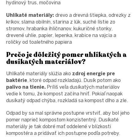
hydinový trus, močovina
Uhlíkaté materiály:
drevo a drevná štiepka, odrezky z
kríkov, slama obilnín, starina z lúk, suché lístie zo
stromov, hrabanka ihličnanov, kukuričné stonky,
drevené uhlie, papier, lepenka, krabice na vajcia a
roličky od toaletného papiera
Prečo je dôležitý pomer uhlíkatých a
dusíkatých materiálov?
Uhlíkaté materiály slúžia ako
zdroj energie pre
baktérie
, ktoré odpad rozkladajú. Dusík potom ako
palivo na tlenie.
Príliš veľa dusíkatých materiálov
vedie k tomu, že kompost začína hniť. Pokiaľ naopak
dusíkatý odpad chýba, rozkladá sa kompost dlho a zle.
Odpad by sa mal správne postupne vrstviť, aby bol jeho
pomer naprieč kompostom konzistentný. Dusíkaté
materiály je tak dobré mať oddelené v blízkosti
kompostéra a pridávať ich postupne podľa potreby.