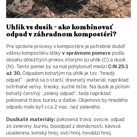
Uhlík vs dusík - ako kombinovať
odpad v záhradnom kompostéri?
Pre správne procesy v kompostére je potrebné dodať
vášmu kompostéru látky
v správnom pomere
podľa
obsahu dôležitých prvkov, ktorými sú uhlík (C) a dusík
(N). Tento pomer by sa mal pohybovať medzi
C:N 25:1
až 30.
Odpadom bohatým na uhlík je tzv. "hnedý
odpad" - jedná sa o starší, drevnatý materiál, napríklad
ostrihané vetvy, triesky, suché lístie. Na dusík je potom
bohatý čerstvý „zelený odpad“, teda napríklad
pokosená tráva, burinu a ďalšie. Objemovo by hnedého
odpadu malo byť cca 2 viac, než zeleného.
Dusíkaté materiály:
pokosená tráva, ovocie, odpad
zo zeleniny, burinu, bioodpad z domácnosti, kávová
usadenina, konský hnoj, ovčí hnoj, hovädzí hnoj,