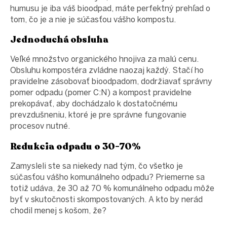
humusu je iba váš bioodpad, máte perfektný prehľad o
tom, čo je a nie je súčasťou vášho kompostu.
Jednoduchá obsluha
Veľké množstvo organického hnojiva za malú cenu.
Obsluhu kompostéra zvládne naozaj každý. Stačí ho
pravidelne zásobovať bioodpadom, dodržiavať správny
pomer odpadu (pomer C:N) a kompost pravidelne
prekopávať, aby dochádzalo k dostatočnému
prevzdušneniu, ktoré je pre správne fungovanie
procesov nutné.
Redukcia odpadu o 30-70%
Zamysleli ste sa niekedy nad tým, čo všetko je
súčasťou vášho komunálneho odpadu? Priemerne sa
totiž udáva, že 30 až 70 % komunálneho odpadu môže
byť v skutočnosti skompostovaných. A kto by nerád
chodil menej s košom, že?