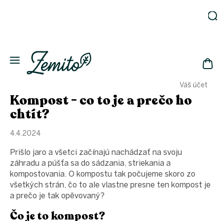
Prejsť
na
obsah
Záhrada
Ekodomácnosť
Ekologická
NÁK
drogéria
Váš účet
KOŠ
Kozmetika
Kompost - co to je a prečo ho
Fľaše
chtít?
Akcia
4.4.2024
Zachráň
a ušetri
Prišlo jaro a všetci začínajú nachádzať na svoju
Novinky
záhradu a púšťa sa do sádzania, striekania a
kompostovania. O kompostu tak počujeme skoro zo
Eko
fľaše
všetkých strán, čo to ale vlastne presne ten kompost je
a prečo je tak opěvovaný?
Starostlivosť
o telo
Čo je to kompost?