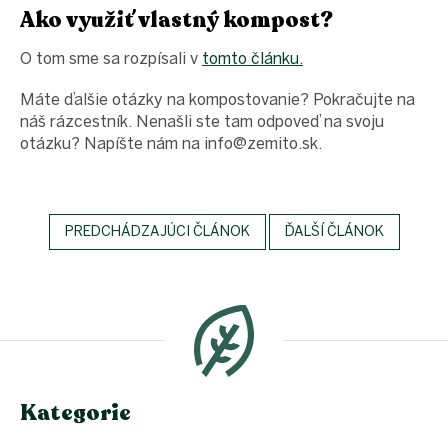
Ako využiť vlastný kompost?
O tom sme sa rozpísali v
tomto článku.
Máte ďalšie otázky na kompostovanie? Pokračujte na
náš rázcestník. Nenašli ste tam odpoveď na svoju
otázku? Napíšte nám na info@zemito.sk.
PREDCHÁDZAJÚCI ČLÁNOK
ĎALŠÍ ČLÁNOK
Z
á
p
ä
t
i
e
Kategorie