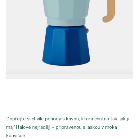
proEXPORT_sk
Eko
domácnosť
Čo má
teraz
zelenú
Ekodrogéria
Darčeky
Bezodpadová
kancelária
Vianoce
Vianoce
pre
všetkých
Náš
výber
Prihlásenie
Dopřejte si chvíle pohody s kávou, ktorá chutná tak, jak ji
mají Italové nejraději – připravenou s láskou v moka
konvičce.