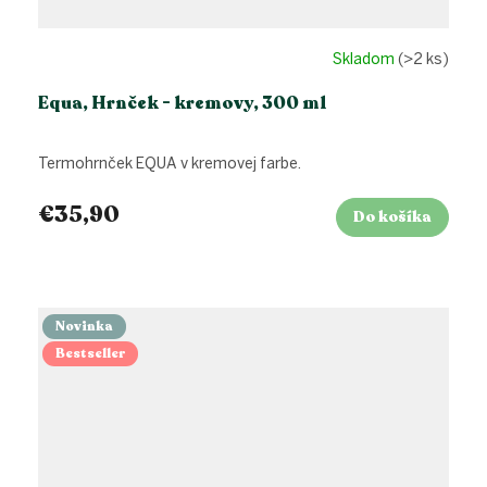
Skladom
(>2 ks)
Equa, Hrnček - kremovy, 300 ml
Termohrnček EQUA v kremovej farbe.
€35,90
Do košíka
Novinka
Bestseller