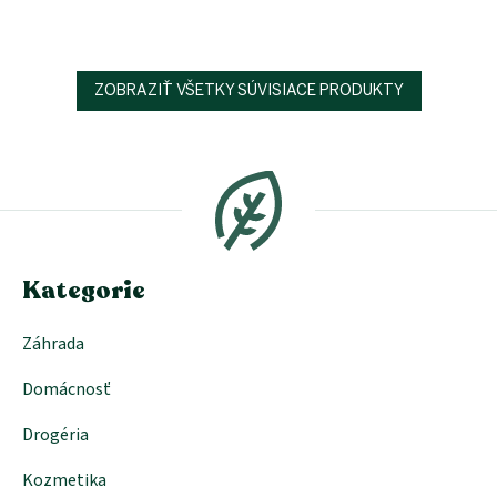
ZOBRAZIŤ VŠETKY SÚVISIACE PRODUKTY
Z
á
p
ä
t
i
e
Kategorie
Záhrada
Domácnosť
Drogéria
Kozmetika