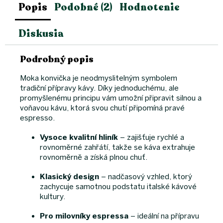
Popis
Podobné (2)
Hodnotenie
Diskusia
Podrobný popis
Moka konvička je neodmyslitelným symbolem
tradiční přípravy kávy. Díky jednoduchému, ale
promyšlenému principu vám umožní připravit silnou a
voňavou kávu, ktorá svou chutí připomíná pravé
espresso.
Vysoce kvalitní hliník
– zajišťuje rychlé a
rovnoměrné zahřátí, takže se káva extrahuje
rovnoměrně a získá plnou chuť.
Klasický design
– nadčasový vzhled, ktorý
zachycuje samotnou podstatu italské kávové
kultury.
Pro milovníky espressa
– ideální na přípravu