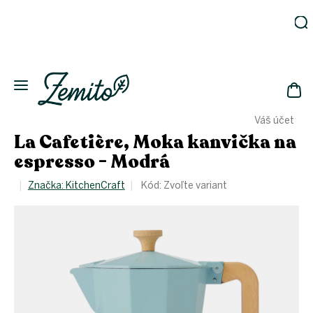
Prejsť
na
obsah
Záhrada
Ekodomácnosť
Ekologická
NÁK
drogéria
Váš účet
KOŠ
Kozmetika
La Cafetière, Moka kanvička na
Fľaše
espresso - Modrá
Akcia
Značka:
KitchenCraft
Kód:
Zvoľte variant
Zachráň
a ušetri
Novinky
Eko
fľaše
Starostlivosť
o telo