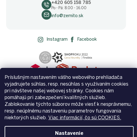
+420 605 158 785
Po - Pá: 8.00 - 16.00
info@zemito.sk
Instagram
Facebook
Príslušným nastavením vášho webového prehliadača
vyjadrujete súhlas, resp. nesúhlas s využívaním cookies
pri návšteve našej webovej stránky. Cookies nám
pomáhajú pri zabezpečení kvalitných služieb.
Zablokovanie týchto súborov môže viesť k nesprávnemu,
Vytvoril Shoptet
resp. neúplnému nastaveniu parametrov fungovania
niektorých služieb.
Viac informácií, čo sú COOKIES.
Copyright 2026
Zemito.sk
. Všetky práva vyhradené.
Upraviť
Nastavenie
nastavenie cookies