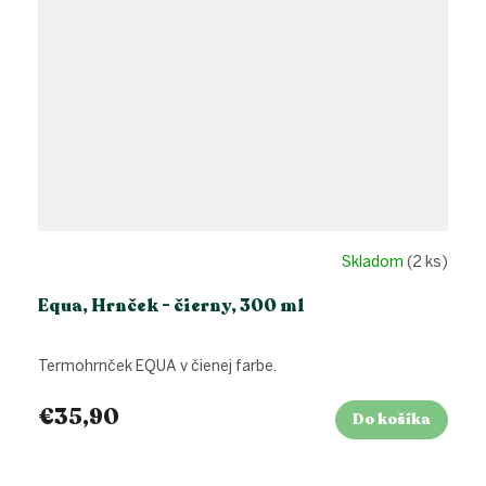
Skladom
(2 ks)
Equa, Hrnček - čierny, 300 ml
Termohrnček EQUA v čienej farbe.
€35,90
Do košíka