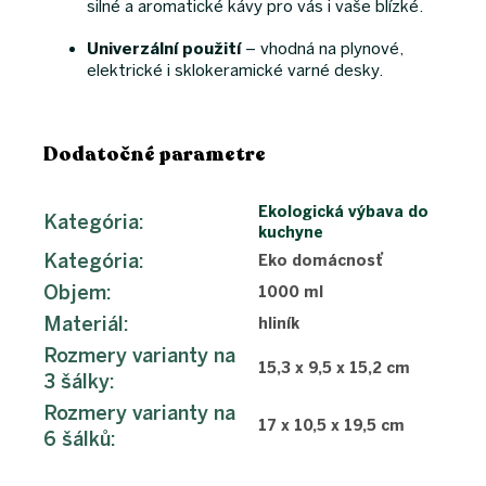
silné a aromatické kávy pro vás i vaše blízké.
Univerzální použití
– vhodná na plynové,
elektrické i sklokeramické varné desky.
Dodatočné parametre
Ekologická výbava do
Kategória
:
kuchyne
Kategória
:
Eko domácnosť
Objem
:
1000 ml
Materiál
:
hliník
Rozmery varianty na
15,3 x 9,5 x 15,2 cm
3 šálky
:
Rozmery varianty na
17 x 10,5 x 19,5 cm
6 šálků
: